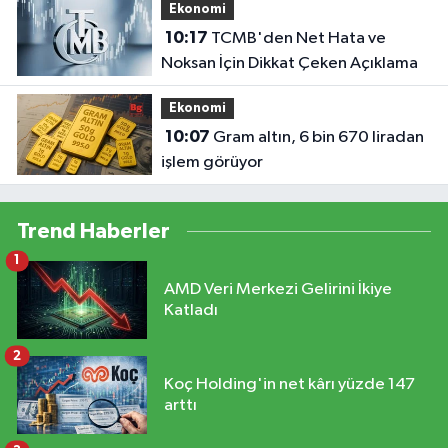
Ekonomi
10:17
TCMB'den Net Hata ve
Noksan İçin Dikkat Çeken Açıklama
Ekonomi
10:07
Gram altın, 6 bin 670 liradan
işlem görüyor
Trend Haberler
1
AMD Veri Merkezi Gelirini İkiye
Katladı
2
Koç Holding'in net kârı yüzde 147
arttı