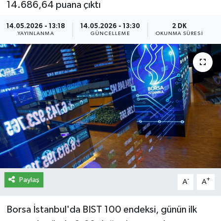
14.686,64 puana çıktı
İletişim
14.05.2026 - 13:18
14.05.2026 - 13:30
2 DK
YAYINLANMA
GÜNCELLEME
OKUNMA SÜRESI
Künye
Yasal Uyarı
Paylaş
-
+
A
A
Borsa İstanbul'da BIST 100 endeksi, günün ilk