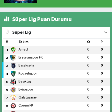
Süper Lig Puan Durumu
Süper Lig
#
Takım
O
P
Amed
0
0
1
Erzurumspor FK
0
0
2
Başakşehir
0
0
3
Kocaelispor
0
0
4
Beşiktaş
0
0
5
Eyüpspor
0
0
6
Galatasaray
0
0
7
Çorum FK
0
0
8