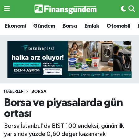
Ekonomi
Ekonomi
Ekonomi
Gündem
Borsa
Emlak
Otomobil
Gündem
Gündem
Borsa
Borsa
Emlak
Emlak
Emtia
Otomobil
HABERLER
BORSA
Borsa ve piyasalarda gün
Otomobil
Emtia
ortası
Gizlilik Sözleşmesi
BITCOIN
Borsa İstanbul'da BIST 100 endeksi, günün ilk
yarısında yüzde 0,60 değer kazanarak
Hakkımızda
Yapay Zeka