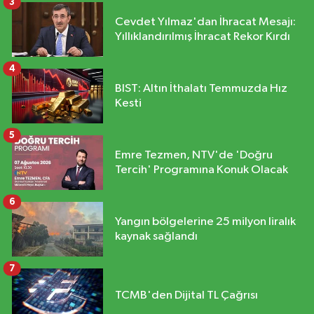
3
Cevdet Yılmaz'dan İhracat Mesajı:
Yıllıklandırılmış İhracat Rekor Kırdı
4
BIST: Altın İthalatı Temmuzda Hız
Kesti
5
Emre Tezmen, NTV'de 'Doğru
Tercih' Programına Konuk Olacak
6
Yangın bölgelerine 25 milyon liralık
kaynak sağlandı
7
TCMB'den Dijital TL Çağrısı