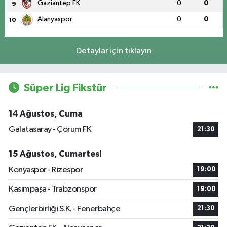
Gaziantep FK
0
0
9
Alanyaspor
0
0
10
Detaylar için tıklayın
Süper Lig Fikstür
14 Ağustos, Cuma
Galatasaray - Çorum FK
21:30
15 Ağustos, Cumartesi
Konyaspor - Rizespor
19:00
Kasımpaşa - Trabzonspor
19:00
Gençlerbirliği S.K. - Fenerbahçe
21:30