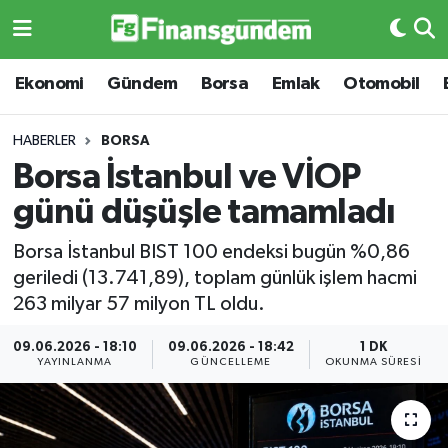
Ekonomi
Ekonomi
Ekonomi
Gündem
Borsa
Emlak
Otomobil
Gündem
Gündem
HABERLER
BORSA
Borsa İstanbul ve VİOP
Borsa
Borsa
günü düşüşle tamamladı
Emlak
Emlak
Borsa İstanbul BIST 100 endeksi bugün %0,86
geriledi (13.741,89), toplam günlük işlem hacmi
Emtia
Otomobil
263 milyar 57 milyon TL oldu.
Otomobil
Emtia
09.06.2026 - 18:10
09.06.2026 - 18:42
1 DK
YAYINLANMA
GÜNCELLEME
OKUNMA SÜRESI
Gizlilik Sözleşmesi
BITCOIN
Hakkımızda
Yapay Zeka