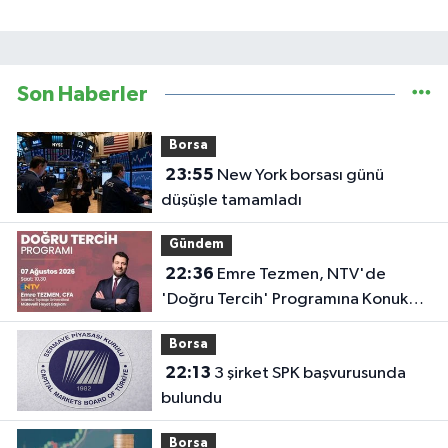
Son Haberler
Borsa
23:55
New York borsası günü
düşüşle tamamladı
Gündem
22:36
Emre Tezmen, NTV'de
'Doğru Tercih' Programına Konuk
Olacak
Borsa
22:13
3 şirket SPK başvurusunda
bulundu
Borsa