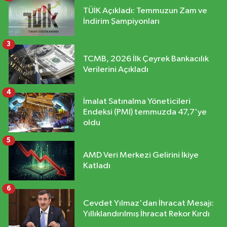
TÜİK Açıkladı: Temmuzun Zam ve
İndirim Şampiyonları
3
TCMB, 2026 İlk Çeyrek Bankacılık
Verilerini Açıkladı
4
İmalat Satınalma Yöneticileri
Endeksi (PMI) temmuzda 47,7'ye
oldu
5
AMD Veri Merkezi Gelirini İkiye
Katladı
6
Cevdet Yılmaz'dan İhracat Mesajı:
Yıllıklandırılmış İhracat Rekor Kırdı