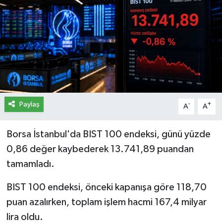
İletişim
Künye
Yasal Uyarı
Paylaş
-
+
A
A
Borsa İstanbul'da BIST 100 endeksi, günü yüzde
0,86 değer kaybederek 13.741,89 puandan
tamamladı.
BIST 100 endeksi, önceki kapanışa göre 118,70
puan azalırken, toplam işlem hacmi 167,4 milyar
lira oldu.