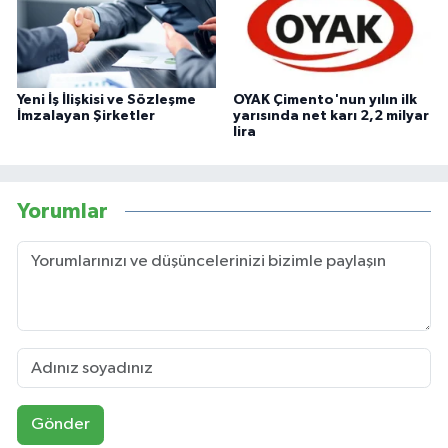
Yeni İş İlişkisi ve Sözleşme
OYAK Çimento'nun yılın ilk
İmzalayan Şirketler
yarısında net karı 2,2 milyar
lira
Yorumlar
Gönder