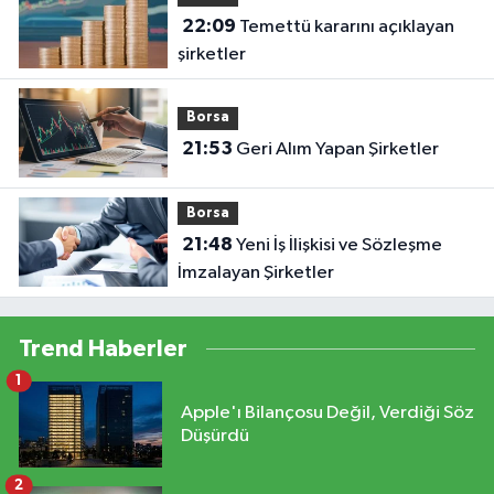
22:09
Temettü kararını açıklayan
şirketler
Borsa
21:53
Geri Alım Yapan Şirketler
Borsa
21:48
Yeni İş İlişkisi ve Sözleşme
İmzalayan Şirketler
Trend Haberler
1
Apple'ı Bilançosu Değil, Verdiği Söz
Düşürdü
2