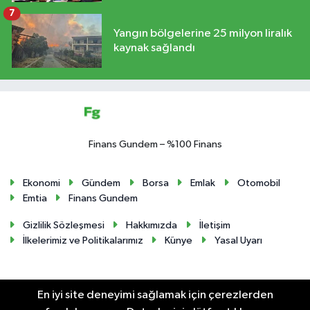
7
Yangın bölgelerine 25 milyon liralık
kaynak sağlandı
Finans Gundem – %100 Finans
Ekonomi
Gündem
Borsa
Emlak
Otomobil
Emtia
Finans Gundem
Gizlilik Sözleşmesi
Hakkımızda
İletişim
İlkelerimiz ve Politikalarımız
Künye
Yasal Uyarı
En iyi site deneyimi sağlamak için çerezlerden
RSS
Copyright © 2024. Her hakkı saklıdır.