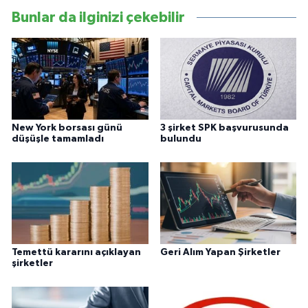
Bunlar da ilginizi çekebilir
New York borsası günü
3 şirket SPK başvurusunda
düşüşle tamamladı
bulundu
Temettü kararını açıklayan
Geri Alım Yapan Şirketler
şirketler