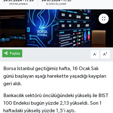
24.01.2024 - 17:20
24.01.2024 - 17:21
YAYINLANMA
GÜNCELLEME
İletişim
Künye
Yasal Uyarı
Paylaş
-
+
A
A
Borsa İstanbul geçtiğimiz hafta, 16 Ocak Salı
günü başlayan aşağı harekette yaşadığı kayıpları
geri aldı.
Bankacılık sektörü öncülüğündeki yükseliş ile BIST
100 Endeksi bugün yüzde 2,13 yükseldi. Son 1
haftadaki yükseliş yüzde 1,5’i aştı.