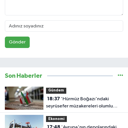
Gönder
Son Haberler
Gündem
18:37
'Hürmüz Boğazı'ndaki
seyrüsefer müzakereleri olumlu
ilerliyor'
Ekonomi
17:48
'Avrupa'nın depolarındaki