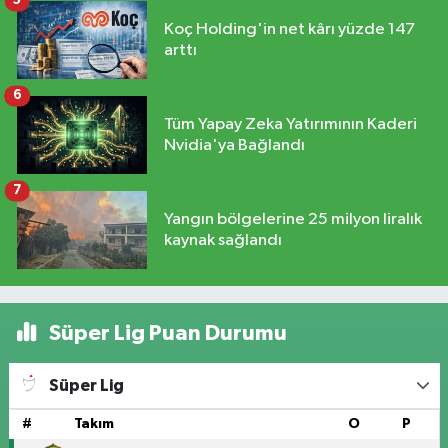
5
Koç Holding'in net kârı yüzde 147
arttı
6
Tüm Yapay Zeka Yatırımının Kaderi
Nvidia'ya Bağlandı
7
Yangın bölgelerine 25 milyon liralık
kaynak sağlandı
Süper Lig Puan Durumu
Süper Lig
#
Takım
O
P