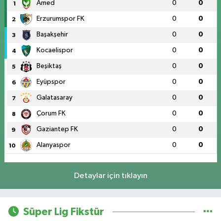
Amed
0
0
1
Erzurumspor FK
0
0
2
Başakşehir
0
0
3
Kocaelispor
0
0
4
Beşiktaş
0
0
5
Eyüpspor
0
0
6
Galatasaray
0
0
7
Çorum FK
0
0
8
Gaziantep FK
0
0
9
Alanyaspor
0
0
10
Detaylar için tıklayın
Süper Lig Fikstür