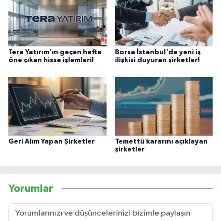
Tera Yatırım'ın geçen hafta
Borsa İstanbul'da yeni iş
öne çıkan hisse işlemleri!
ilişkisi duyuran şirketler!
Geri Alım Yapan Şirketler
Temettü kararını açıklayan
şirketler
Yorumlar