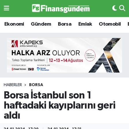
Ekonomi
Ekonomi
Ekonomi
Gündem
Borsa
Emlak
Otomobil
Gündem
Gündem
Borsa
Borsa
Emlak
Emlak
Emtia
Otomobil
HABERLER
BORSA
Borsa İstanbul son 1
Otomobil
Emtia
haftadaki kayıplarını geri
Gizlilik Sözleşmesi
BITCOIN
aldı
Hakkımızda
Yapay Zeka