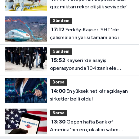
gaz miktarı rekor düşük seviyede'
Gündem
17:12
Yerköy-Kayseri YHT'de
çalışmaların yarısı tamamlandı
Gündem
15:52
Kayseri'de asayiş
operasyonunda 104 zanlı ele
geçirildi
Borsa
14:00
En yüksek net kâr açıklayan
şirketler belli oldu!
Borsa
13:30
Geçen hafta Bank of
America'nın en çok alım satım
yaptığı hisseler