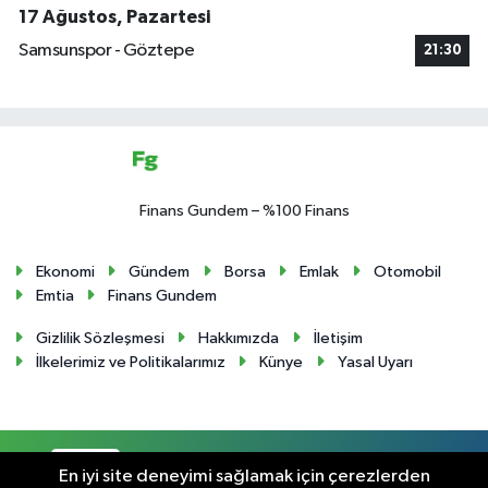
17 Ağustos, Pazartesi
Samsunspor - Göztepe
21:30
Finans Gundem – %100 Finans
Ekonomi
Gündem
Borsa
Emlak
Otomobil
Emtia
Finans Gundem
Gizlilik Sözleşmesi
Hakkımızda
İletişim
İlkelerimiz ve Politikalarımız
Künye
Yasal Uyarı
RSS
Copyright © 2024. Her hakkı saklıdır.
En iyi site deneyimi sağlamak için çerezlerden