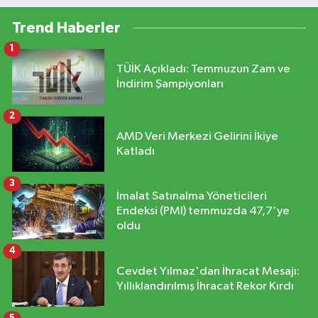
Trend Haberler
1
TÜİK Açıkladı: Temmuzun Zam ve
İndirim Şampiyonları
2
AMD Veri Merkezi Gelirini İkiye
Katladı
3
İmalat Satınalma Yöneticileri
Endeksi (PMI) temmuzda 47,7'ye
oldu
4
Cevdet Yılmaz'dan İhracat Mesajı:
Yıllıklandırılmış İhracat Rekor Kırdı