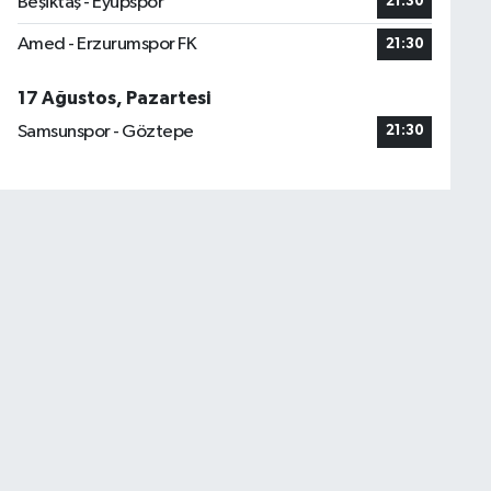
Beşiktaş - Eyüpspor
21:30
Amed - Erzurumspor FK
21:30
17 Ağustos, Pazartesi
Samsunspor - Göztepe
21:30