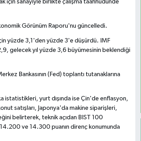
ak için sanayiyle birlikte çalışma taahhüdünde
 Ekonomik Görünüm Raporu'nu güncelledi.
için yüzde 3,1'den yüzde 3'e düşürdü. IMF
,9, gelecek yıl yüzde 3,6 büyümesinin beklendiği
erkez Bankasının (Fed) toplantı tutanaklarına
ka istatistikleri, yurt dışında ise Çin'de enflasyon,
konut satışları, Japonya'da makine siparişleri,
ğini belirterek, teknik açıdan BIST 100
 14.200 ve 14.300 puanın direnç konumunda