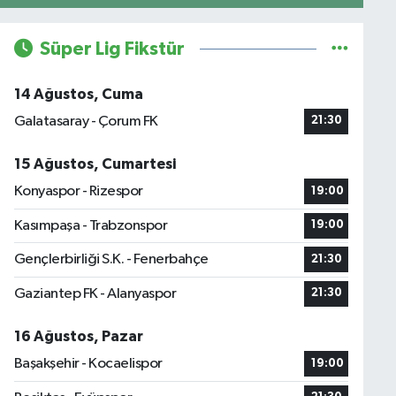
Süper Lig Fikstür
14 Ağustos, Cuma
Galatasaray - Çorum FK
21:30
15 Ağustos, Cumartesi
Konyaspor - Rizespor
19:00
Kasımpaşa - Trabzonspor
19:00
Gençlerbirliği S.K. - Fenerbahçe
21:30
Gaziantep FK - Alanyaspor
21:30
16 Ağustos, Pazar
Başakşehir - Kocaelispor
19:00