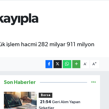
kayıpla
ük işlem hacmi 282 milyar 911 milyon
-
+
A
A
Son Haberler
Borsa
21:54
Geri Alım Yapan
Şirketler