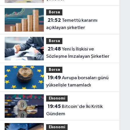
Borsa
21:52
Temettü kararını
açıklayan şirketler
Borsa
21:48
Yeni İş İlişkisi ve
Sözleşme İmzalayan Şirketler
Borsa
19:49
Avrupa borsaları günü
yükselişle tamamladı
Ekonomi
19:45
Bitcoin'de İki Kritik
Gündem
Ekonomi