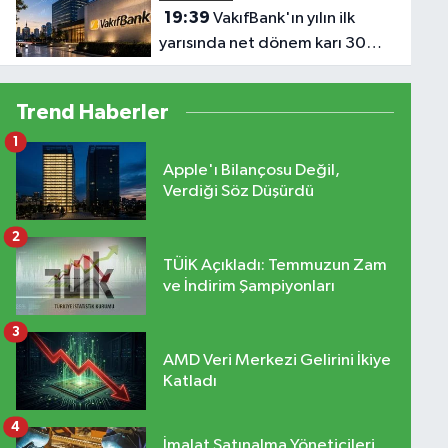
19:39
VakıfBank'ın yılın ilk
yarısında net dönem karı 30
milyar lira
Trend Haberler
1
Apple'ı Bilançosu Değil,
Verdiği Söz Düşürdü
2
TÜİK Açıkladı: Temmuzun Zam
ve İndirim Şampiyonları
3
AMD Veri Merkezi Gelirini İkiye
Katladı
4
İmalat Satınalma Yöneticileri