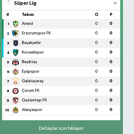
Süper Lig
#
Takım
O
P
Amed
0
0
1
Erzurumspor FK
0
0
2
Başakşehir
0
0
3
Kocaelispor
0
0
4
Beşiktaş
0
0
5
Eyüpspor
0
0
6
Galatasaray
0
0
7
Çorum FK
0
0
8
Gaziantep FK
0
0
9
Alanyaspor
0
0
10
Detaylar için tıklayın