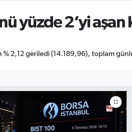
nü yüzde 2’yi aşan 
 % 2,12 geriledi (14.189,96), toplam günl