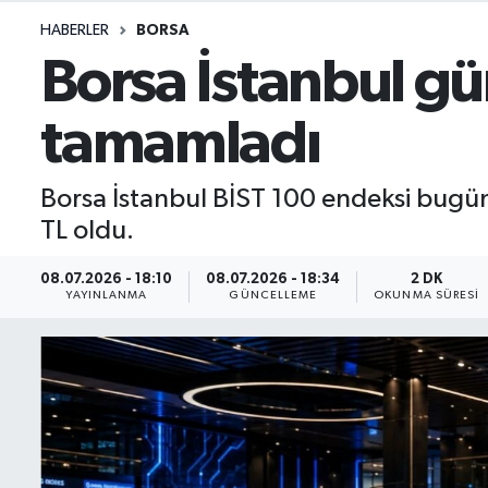
HABERLER
BORSA
İletişim
Borsa İstanbul gü
Künye
tamamladı
Yasal Uyarı
Borsa İstanbul BİST 100 endeksi bugün
TL oldu.
08.07.2026 - 18:10
08.07.2026 - 18:34
2 DK
YAYINLANMA
GÜNCELLEME
OKUNMA SÜRESI