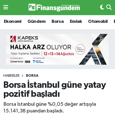
Ekonomi
Ekonomi
Ekonomi
Gündem
Borsa
Emlak
Otomobil
Gündem
Gündem
Borsa
Borsa
Emlak
Emlak
Emtia
Otomobil
HABERLER
BORSA
Borsa İstanbul güne yatay
Otomobil
Emtia
pozitif başladı
Gizlilik Sözleşmesi
BITCOIN
Borsa İstanbul güne %0,05 değer artışıyla
15.141,38 puandan başladı.
Hakkımızda
Yapay Zeka