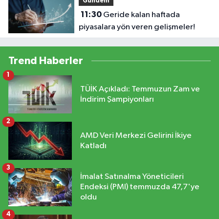
Gündem
11:30
Geride kalan haftada
piyasalara yön veren gelişmeler!
Trend Haberler
1
TÜİK Açıkladı: Temmuzun Zam ve
İndirim Şampiyonları
2
AMD Veri Merkezi Gelirini İkiye
Katladı
3
İmalat Satınalma Yöneticileri
Endeksi (PMI) temmuzda 47,7'ye
oldu
4