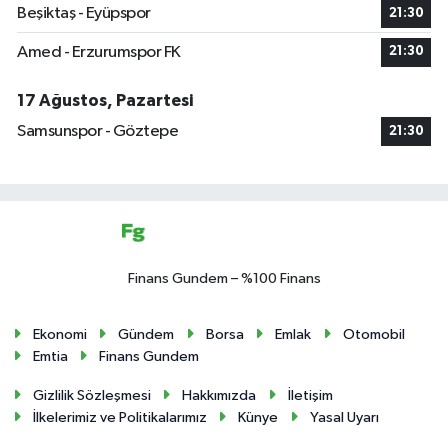
Beşiktaş - Eyüpspor
21:30
Amed - Erzurumspor FK
21:30
17 Ağustos, Pazartesi
Samsunspor - Göztepe
21:30
Finans Gundem – %100 Finans
Ekonomi
Gündem
Borsa
Emlak
Otomobil
Emtia
Finans Gundem
Gizlilik Sözleşmesi
Hakkımızda
İletişim
İlkelerimiz ve Politikalarımız
Künye
Yasal Uyarı