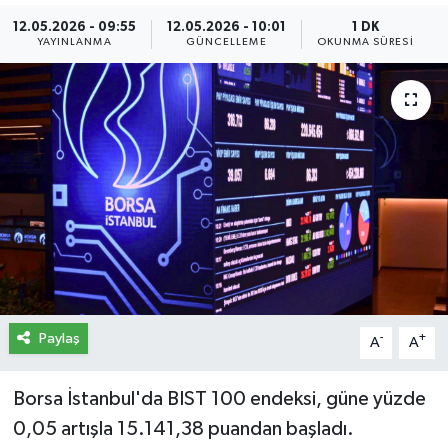
12.05.2026 - 09:55
12.05.2026 - 10:01
1 DK
İletişim
YAYINLANMA
GÜNCELLEME
OKUNMA SÜRESI
Künye
Yasal Uyarı
Paylaş
-
+
A
A
Borsa İstanbul'da BIST 100 endeksi, güne yüzde
0,05 artışla 15.141,38 puandan başladı.