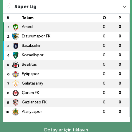
Süper Lig
#
Takım
O
P
Amed
0
0
1
Erzurumspor FK
0
0
2
Başakşehir
0
0
3
Kocaelispor
0
0
4
Beşiktaş
0
0
5
Eyüpspor
0
0
6
Galatasaray
0
0
7
Çorum FK
0
0
8
Gaziantep FK
0
0
9
Alanyaspor
0
0
10
Detaylar için tıklayın