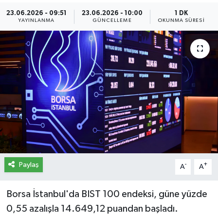
23.06.2026 - 09:51
23.06.2026 - 10:00
1 DK
İletişim
YAYINLANMA
GÜNCELLEME
OKUNMA SÜRESI
Künye
Yasal Uyarı
Paylaş
-
+
A
A
Borsa İstanbul'da BIST 100 endeksi, güne yüzde
0,55 azalışla 14.649,12 puandan başladı.