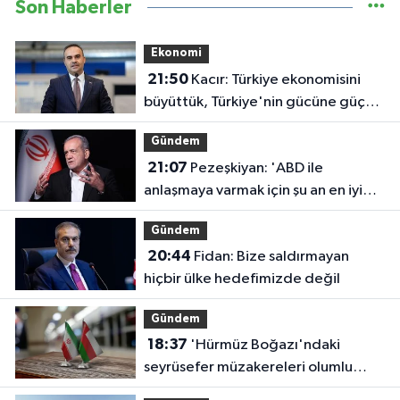
Son Haberler
Ekonomi
21:50
Kacır: Türkiye ekonomisini
büyüttük, Türkiye'nin gücüne güç
kattık
Gündem
21:07
Pezeşkiyan: 'ABD ile
anlaşmaya varmak için şu an en iyi
zaman'
Gündem
20:44
Fidan: Bize saldırmayan
hiçbir ülke hedefimizde değil
Gündem
18:37
'Hürmüz Boğazı'ndaki
seyrüsefer müzakereleri olumlu
ilerliyor'