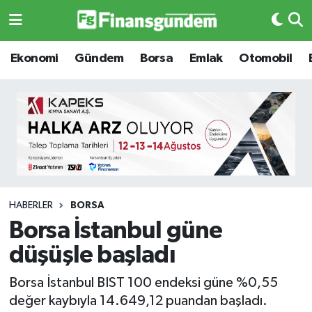
Ekonomi
Ekonomi
Ekonomi
Gündem
Borsa
Emlak
Otomobil
Gündem
Gündem
Borsa
Borsa
Emlak
Emlak
Emtia
Otomobil
HABERLER
BORSA
Borsa İstanbul güne
Otomobil
Emtia
düşüşle başladı
Gizlilik Sözleşmesi
BITCOIN
Borsa İstanbul BIST 100 endeksi güne %0,55
değer kaybıyla 14.649,12 puandan başladı.
Hakkımızda
Yapay Zeka