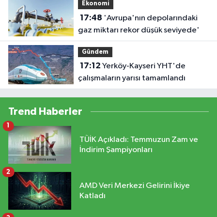
Ekonomi
17:48
'Avrupa'nın depolarındaki
gaz miktarı rekor düşük seviyede'
Gündem
17:12
Yerköy-Kayseri YHT'de
çalışmaların yarısı tamamlandı
Trend Haberler
1
TÜİK Açıkladı: Temmuzun Zam ve
İndirim Şampiyonları
2
AMD Veri Merkezi Gelirini İkiye
Katladı