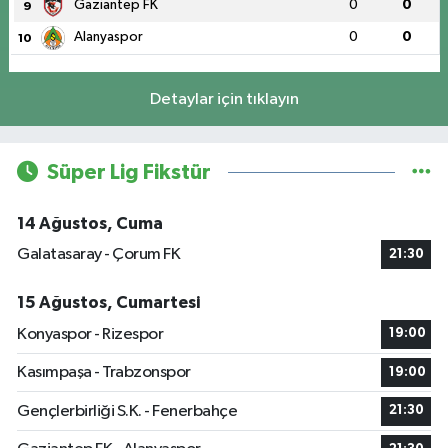
Gaziantep FK
0
0
9
Alanyaspor
0
0
10
Detaylar için tıklayın
Süper Lig Fikstür
14 Ağustos, Cuma
Galatasaray - Çorum FK
21:30
15 Ağustos, Cumartesi
Konyaspor - Rizespor
19:00
Kasımpaşa - Trabzonspor
19:00
Gençlerbirliği S.K. - Fenerbahçe
21:30