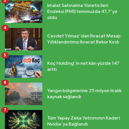
3
İmalat Satınalma Yöneticileri
Endeksi (PMI) temmuzda 47,7'ye
oldu
4
Cevdet Yılmaz'dan İhracat Mesajı:
Yıllıklandırılmış İhracat Rekor Kırdı
5
Koç Holding'in net kârı yüzde 147
arttı
6
Yangın bölgelerine 25 milyon liralık
kaynak sağlandı
7
Tüm Yapay Zeka Yatırımının Kaderi
Nvidia'ya Bağlandı