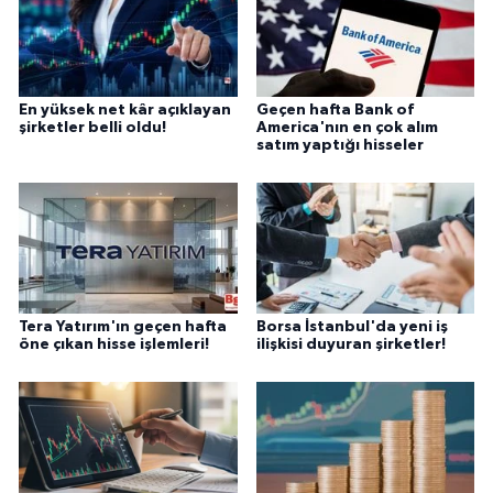
En yüksek net kâr açıklayan
Geçen hafta Bank of
şirketler belli oldu!
America'nın en çok alım
satım yaptığı hisseler
Tera Yatırım'ın geçen hafta
Borsa İstanbul'da yeni iş
öne çıkan hisse işlemleri!
ilişkisi duyuran şirketler!