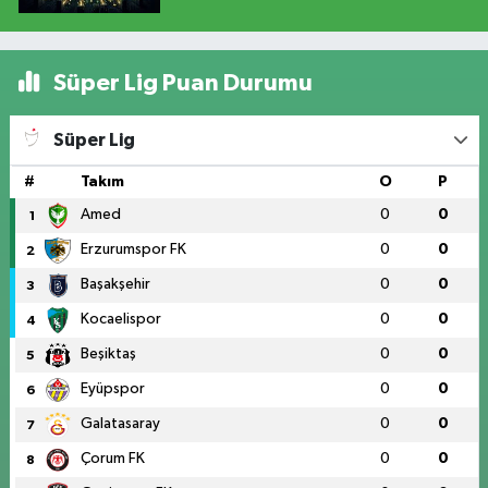
Süper Lig Puan Durumu
Süper Lig
#
Takım
O
P
Amed
0
0
1
Erzurumspor FK
0
0
2
Başakşehir
0
0
3
Kocaelispor
0
0
4
Beşiktaş
0
0
5
Eyüpspor
0
0
6
Galatasaray
0
0
7
Çorum FK
0
0
8