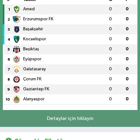
Amed
0
0
1
Erzurumspor FK
0
0
2
Başakşehir
0
0
3
Kocaelispor
0
0
4
Beşiktaş
0
0
5
Eyüpspor
0
0
6
Galatasaray
0
0
7
Çorum FK
0
0
8
Gaziantep FK
0
0
9
Alanyaspor
0
0
10
Detaylar için tıklayın