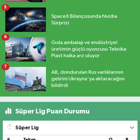
5
SpaceX Bilançosunda Nvidia
Sürprizi
6
Gıda ambalajı ve endüstriyel
üretimin güçlü oyuncusu Teknika
Plast halka arz oluyor
7
AB, dondurulan Rus varlıklarının
gelirini Ukrayna'ya aktaracağını
bildirdi
Süper Lig Puan Durumu
Süper Lig
#
Takım
O
P