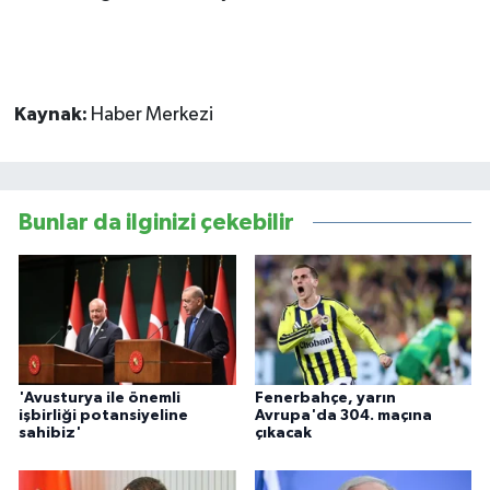
Kaynak:
Haber Merkezi
Bunlar da ilginizi çekebilir
'Avusturya ile önemli
Fenerbahçe, yarın
işbirliği potansiyeline
Avrupa'da 304. maçına
sahibiz'
çıkacak