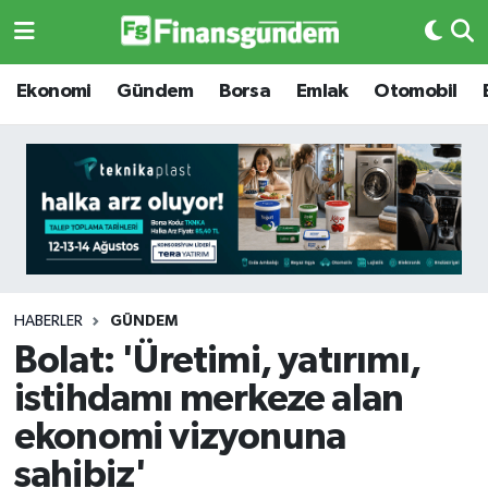
Ekonomi
Ekonomi
Ekonomi
Gündem
Borsa
Emlak
Otomobil
Gündem
Gündem
Borsa
Borsa
Emlak
Emlak
Emtia
Otomobil
HABERLER
GÜNDEM
Bolat: 'Üretimi, yatırımı,
Otomobil
Emtia
istihdamı merkeze alan
Gizlilik Sözleşmesi
BITCOIN
ekonomi vizyonuna
sahibiz'
Hakkımızda
Yapay Zeka