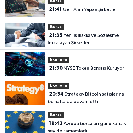
Borsa
21:41
Geri Alım Yapan Şirketler
Borsa
21:35
Yeni İş İlişkisi ve Sözleşme
İmzalayan Şirketler
Ekonomi
21:30
NYSE Token Borsası Kuruyor
Ekonomi
20:34
Strategy Bitcoin satışlarına
bu hafta da devam etti
Borsa
19:42
Avrupa borsaları günü karışık
seyirle tamamladı