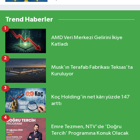
Trend Haberler
1
AMD Veri Merkezi Gelirini İkiye
Katladı
2
Musk'ın Terafab Fabrikası Teksas'ta
Kuruluyor
3
Koç Holding'in net kârı yüzde 147
arttı
4
Emre Tezmen, NTV'de 'Doğru
Tercih' Programına Konuk Olacak