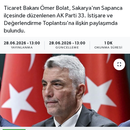
Ticaret Bakanı Ömer Bolat, Sakarya'nın Sapanca
İletişim
ilçesinde düzenlenen AK Parti 33. İstişare ve
Değerlendirme Toplantısı'na ilişkin paylaşımda
Künye
bulundu.
Yasal Uyarı
28.06.2026 - 13:00
28.06.2026 - 13:00
1 DK
YAYINLANMA
GÜNCELLEME
OKUNMA SÜRESI