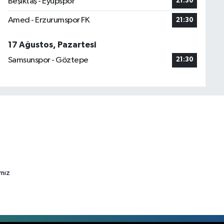
Beşiktaş - Eyüpspor
21:30
Amed - Erzurumspor FK
21:30
17 Ağustos, Pazartesi
Samsunspor - Göztepe
21:30
ımız