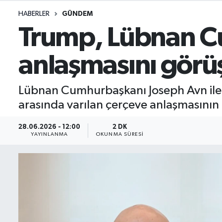
HABERLER
GÜNDEM
İletişim
Trump, Lübnan Cu
Künye
anlaşmasını görü
Yasal Uyarı
Lübnan Cumhurbaşkanı Joseph Avn ile
arasında varılan çerçeve anlaşmasının u
28.06.2026 - 12:00
2 DK
YAYINLANMA
OKUNMA SÜRESI