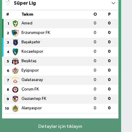
Süper Lig
#
Takım
O
P
Amed
0
0
1
Erzurumspor FK
0
0
2
Başakşehir
0
0
3
Kocaelispor
0
0
4
Beşiktaş
0
0
5
Eyüpspor
0
0
6
Galatasaray
0
0
7
Çorum FK
0
0
8
Gaziantep FK
0
0
9
Alanyaspor
0
0
10
Detaylar için tıklayın