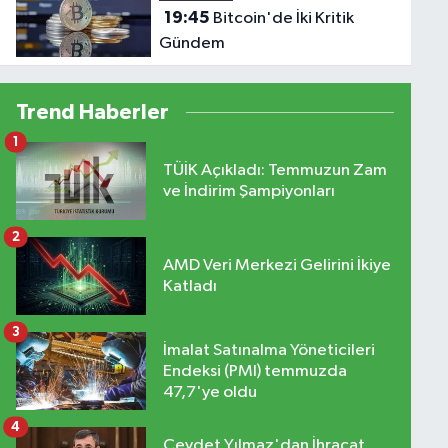
19:45
Bitcoin'de İki Kritik
Gündem
Trend Haberler
1
TÜİK Açıkladı: Temmuzun Zam
ve İndirim Şampiyonları
2
AMD Veri Merkezi Gelirini İkiye
Katladı
3
İmalat Satınalma Yöneticileri
Endeksi (PMI) temmuzda
47,7'ye oldu
4
Cevdet Yılmaz'dan İhracat