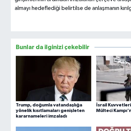
almayı hedeflediği belirtilse de anlaşmanın kırıl
Bunlar da ilginizi çekebilir
Trump, doğumla vatandaşlığa
İsrail Kuvvetler
yönelik kısıtlamaları genişleten
Mülteci Kampı'n
kararnameleri imzaladı