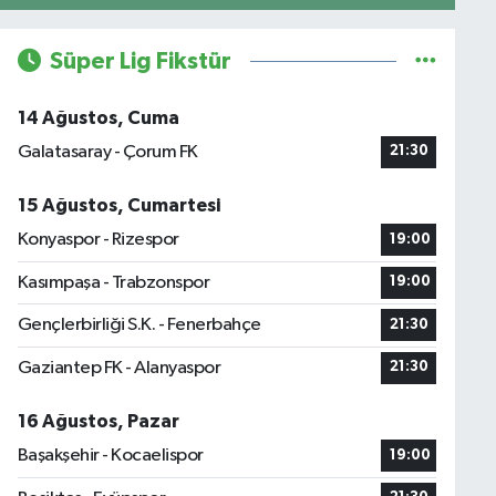
Süper Lig Fikstür
14 Ağustos, Cuma
Galatasaray - Çorum FK
21:30
15 Ağustos, Cumartesi
Konyaspor - Rizespor
19:00
Kasımpaşa - Trabzonspor
19:00
Gençlerbirliği S.K. - Fenerbahçe
21:30
Gaziantep FK - Alanyaspor
21:30
16 Ağustos, Pazar
Başakşehir - Kocaelispor
19:00