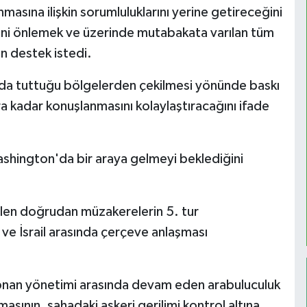
asına ilişkin sorumluluklarını yerine getireceğini
sini önlemek ve üzerinde mutabakata varılan tüm
in destek istedi.
ltında tuttuğu bölgelerden çekilmesi yönünde baskı
ra kadar konuşlanmasını kolaylaştıracağını ifade
shington'da bir araya gelmeyi beklediğini
ülen doğrudan müzakerelerin 5. tur
ve İsrail arasında çerçeve anlaşması
Lübnan yönetimi arasında devam eden arabuluculuk
asının, sahadaki askeri gerilimi kontrol altına