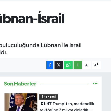
bnan-İsrail
luculuğunda Lübnan ile İsrail
dı.
-
+
A
A
Son Haberler
Ekonomi
01:47
Trump'tan, madencilik
sektörüne 3 milyar dolarlık