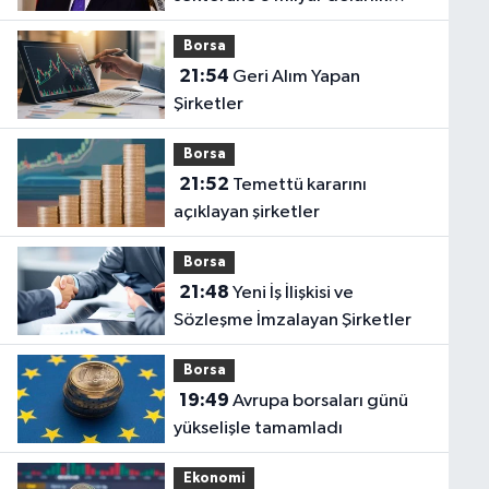
yatırım
Borsa
21:54
Geri Alım Yapan
Şirketler
Borsa
21:52
Temettü kararını
açıklayan şirketler
Borsa
21:48
Yeni İş İlişkisi ve
Sözleşme İmzalayan Şirketler
Borsa
19:49
Avrupa borsaları günü
yükselişle tamamladı
Ekonomi