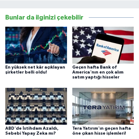
Bunlar da ilginizi çekebilir
En yüksek net kâr açıklayan
Geçen hafta Bank of
şirketler belli oldu!
America'nın en çok alım
satım yaptığı hisseler
ABD'de İstihdam Azaldı,
Tera Yatırım'ın geçen hafta
Sebebi Yapay Zeka mı?
öne çıkan hisse işlemleri!