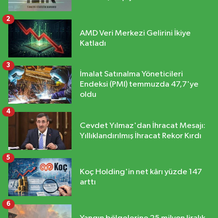
2
AMD Veri Merkezi Gelirini İkiye
Katladı
3
İmalat Satınalma Yöneticileri
Endeksi (PMI) temmuzda 47,7'ye
oldu
4
Cevdet Yılmaz'dan İhracat Mesajı:
Yıllıklandırılmış İhracat Rekor Kırdı
5
Koç Holding'in net kârı yüzde 147
arttı
6