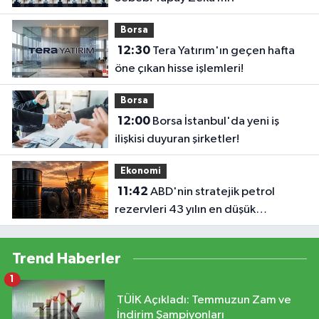
Borsa
12:30
Tera Yatırım'ın geçen hafta
öne çıkan hisse işlemleri!
Borsa
12:00
Borsa İstanbul'da yeni iş
ilişkisi duyuran şirketler!
Ekonomi
11:42
ABD'nin stratejik petrol
rezervleri 43 yılın en düşük
seviyesinde
Trend Haberler
1
TÜİK Açıkladı: Temmuzun Zam ve
İndirim Şampiyonları