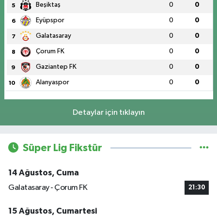
Beşiktaş
0
0
5
Eyüpspor
0
0
6
Galatasaray
0
0
7
Çorum FK
0
0
8
Gaziantep FK
0
0
9
Alanyaspor
0
0
10
Detaylar için tıklayın
Süper Lig Fikstür
14 Ağustos, Cuma
Galatasaray - Çorum FK
21:30
15 Ağustos, Cumartesi