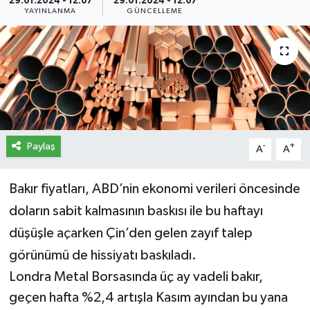
29.01.2024 - 12:07
29.01.2024 - 12:07
YAYINLANMA
GÜNCELLEME
İletişim
Künye
Yasal Uyarı
Paylaş
-
+
A
A
Bakır fiyatları, ABD’nin ekonomi verileri öncesinde
doların sabit kalmasının baskısı ile bu haftayı
düşüşle açarken Çin’den gelen zayıf talep
görünümü de hissiyatı baskıladı.
Londra Metal Borsasında üç ay vadeli bakır,
geçen hafta %2,4 artışla Kasım ayından bu yana