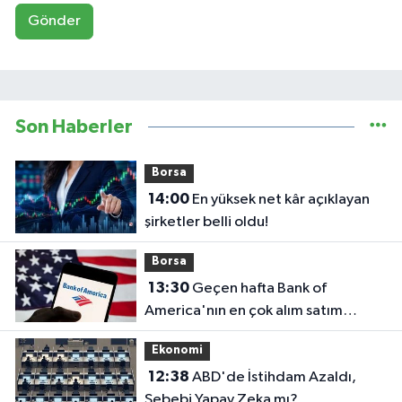
Gönder
Son Haberler
Borsa
14:00
En yüksek net kâr açıklayan
şirketler belli oldu!
Borsa
13:30
Geçen hafta Bank of
America'nın en çok alım satım
yaptığı hisseler
Ekonomi
12:38
ABD'de İstihdam Azaldı,
Sebebi Yapay Zeka mı?