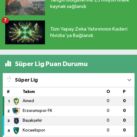
Yangın bölgelerine 25 milyon liralık
kaynak sağlandı
7
Tüm Yapay Zeka Yatırımının Kaderi
Nvidia'ya Bağlandı
Süper Lig Puan Durumu
Süper Lig
#
Takım
O
P
Amed
0
0
1
Erzurumspor FK
0
0
2
Başakşehir
0
0
3
Kocaelispor
0
0
4