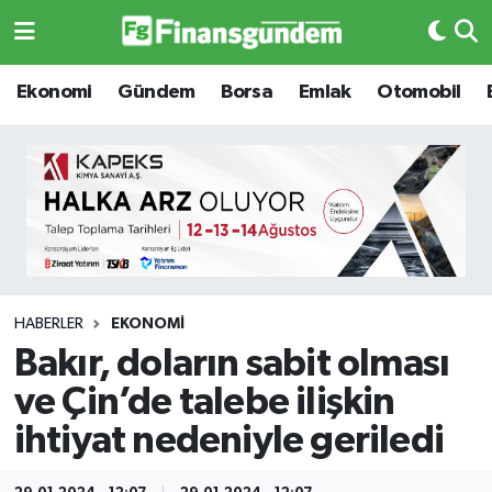
Ekonomi
Ekonomi
Ekonomi
Gündem
Borsa
Emlak
Otomobil
Gündem
Gündem
Borsa
Borsa
Emlak
Emlak
Emtia
Otomobil
HABERLER
EKONOMI
Bakır, doların sabit olması
Otomobil
Emtia
ve Çin’de talebe ilişkin
Gizlilik Sözleşmesi
BITCOIN
ihtiyat nedeniyle geriledi
Hakkımızda
Yapay Zeka