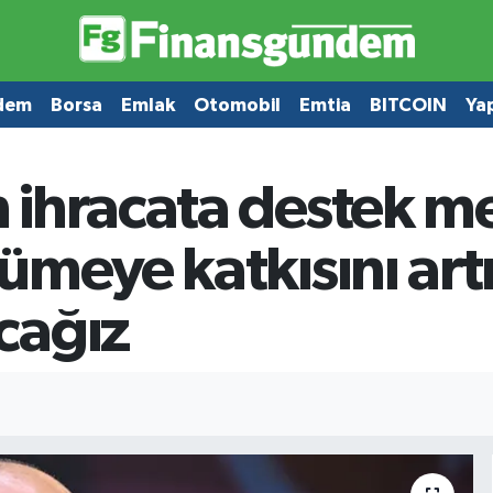
dem
Borsa
Emlak
Otomobil
Emtia
BITCOIN
Ya
ihracata destek me
ümeye katkısını art
cağız