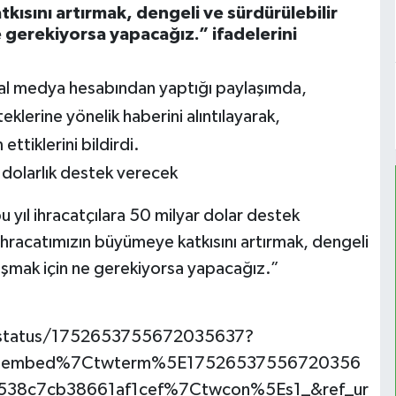
ısını artırmak, dengeli ve sürdürülebilir
gerekiyorsa yapacağız.” ifadelerini
al medya hesabından yaptığı paylaşımda,
klerine yönelik haberini alıntılayarak,
ttiklerini bildirdi.
r dolarlık destek verecek
 yıl ihracatçılara 50 milyar dolar destek
hracatımızın büyümeye katkısını artırmak, dengeli
aşmak için ne gerekiyorsa yapacağız.”
/status/1752653755672035637?
etembed%7Ctwterm%5E17526537556720356
38c7cb38661af1cef%7Ctwcon%5Es1_&ref_ur