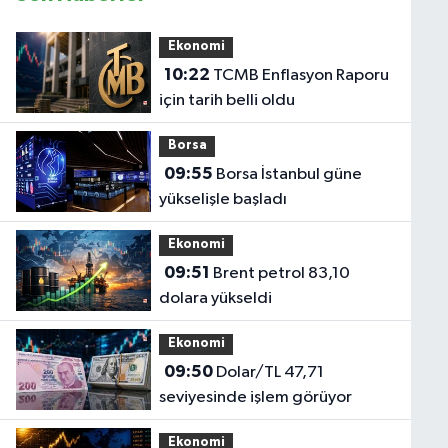
Ekonomi
10:22
TCMB Enflasyon Raporu
için tarih belli oldu
Borsa
09:55
Borsa İstanbul güne
yükselişle başladı
Ekonomi
09:51
Brent petrol 83,10
dolara yükseldi
Ekonomi
09:50
Dolar/TL 47,71
seviyesinde işlem görüyor
Ekonomi