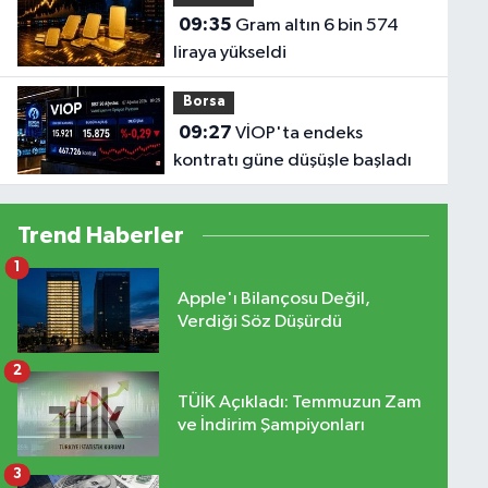
09:35
Gram altın 6 bin 574
liraya yükseldi
Borsa
09:27
VİOP'ta endeks
kontratı güne düşüşle başladı
Trend Haberler
1
Apple'ı Bilançosu Değil,
Verdiği Söz Düşürdü
2
TÜİK Açıkladı: Temmuzun Zam
ve İndirim Şampiyonları
3