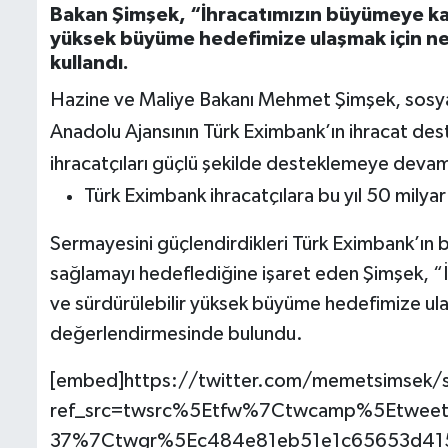
Bakan Şimşek, “İhracatımızın büyümeye katk
yüksek büyüme hedefimize ulaşmak için ne 
kullandı.
Hazine ve Maliye Bakanı Mehmet Şimşek, sosy
Anadolu Ajansının Türk Eximbank’ın ihracat deste
ihracatçıları güçlü şekilde desteklemeye devam e
Türk Eximbank ihracatçılara bu yıl 50 milya
Sermayesini güçlendirdikleri Türk Eximbank’ın bu
sağlamayı hedeflediğine işaret eden Şimşek, “İ
ve sürdürülebilir yüksek büyüme hedefimize ul
değerlendirmesinde bulundu.
[embed]https://twitter.com/memetsimsek
ref_src=twsrc%5Etfw%7Ctwcamp%5Etwe
37%7Ctwgr%5Ec484e81eb51e1c65653d415