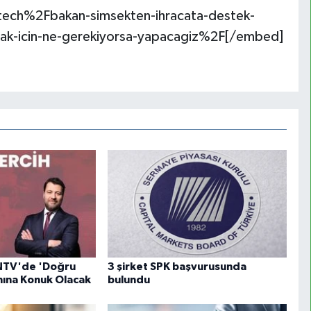
ech%2Fbakan-simsekten-ihracata-destek-
irmak-icin-ne-gerekiyorsa-yapacagiz%2F[/embed]
NTV'de 'Doğru
3 şirket SPK başvurusunda
mına Konuk Olacak
bulundu