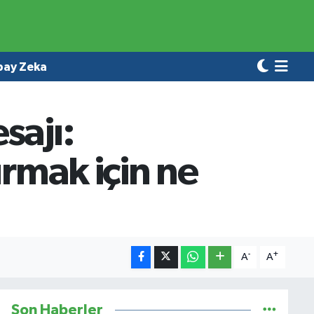
pay Zeka
sajı:
ırmak için ne
-
+
A
A
Son Haberler