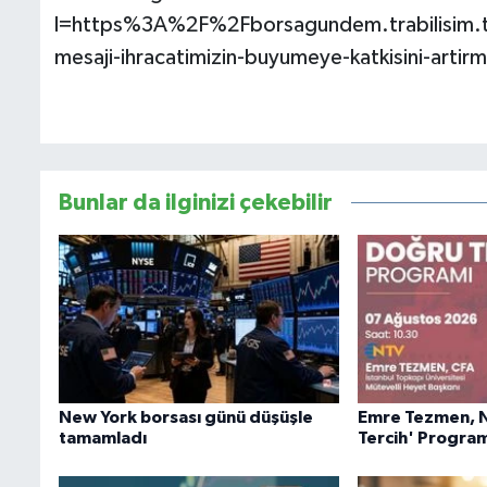
l=https%3A%2F%2Fborsagundem.trabilisim.t
mesaji-ihracatimizin-buyumeye-katkisini-art
Bunlar da ilginizi çekebilir
New York borsası günü düşüşle
Emre Tezmen, 
tamamladı
Tercih' Progra