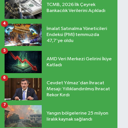
TCMB, 2026 İlk Çeyrek
Bankacılık Verilerini Açıkladı
4
İmalat Satınalma Yöneticileri
Endeksi (PMI) temmuzda
47,7'ye oldu
5
AMD Veri Merkezi Gelirini İkiye
Katladı
6
Cevdet Yılmaz'dan İhracat
Mesajı: Yıllıklandırılmış İhracat
Rekor Kırdı
7
Yangın bölgelerine 25 milyon
liralık kaynak sağlandı