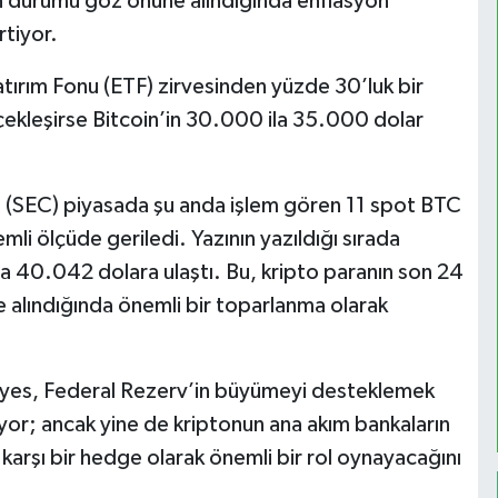
n durumu göz önüne alındığında enflasyon
rtiyor.
tırım Fonu (ETF) zirvesinden yüzde 30’luk bir
ekleşirse Bitcoin’in 30.000 ila 35.000 dolar
(SEC) piyasada şu anda işlem gören 11 spot BTC
i ölçüde geriledi. Yazının yazıldığı sırada
şla 40.042 dolara ulaştı. Bu, kripto paranın son 24
alındığında önemli bir toparlanma olarak
 Hayes, Federal Rezerv’in büyümeyi desteklemek
nıyor; ancak yine de kriptonun ana akım bankaların
rşı bir hedge olarak önemli bir rol oynayacağını