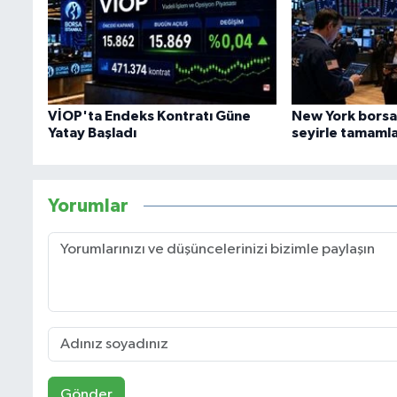
VİOP'ta Endeks Kontratı Güne
New York borsas
Yatay Başladı
seyirle tamaml
Yorumlar
Gönder