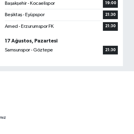
Başakşehir - Kocaelispor
19:00
Beşiktaş - Eyüpspor
21:30
Amed - Erzurumspor FK
21:30
17 Ağustos, Pazartesi
Samsunspor - Göztepe
21:30
ımız