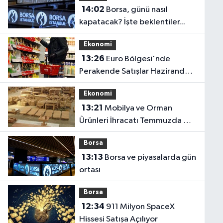
14:02
Borsa, günü nasıl
kapatacak? İşte beklentiler...
Ekonomi
13:26
Euro Bölgesi'nde
Perakende Satışlar Haziranda
Geriledi
Ekonomi
13:21
Mobilya ve Orman
Ürünleri İhracatı Temmuzda %6
Arttı
Borsa
13:13
Borsa ve piyasalarda gün
ortası
Borsa
12:34
911 Milyon SpaceX
Hissesi Satışa Açılıyor