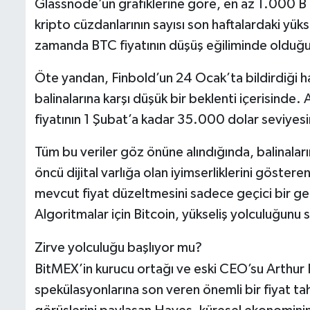
Glassnode’un grafiklerine göre, en az 1.000 BT
kripto cüzdanlarının sayısı son haftalardaki yük
zamanda BTC fiyatının düşüş eğiliminde olduğu
Öte yandan, Finbold’un 24 Ocak’ta bildirdiği 
balinalarına karşı düşük bir beklenti içerisinde
fiyatının 1 Şubat’a kadar 35.000 dolar seviyes
Tüm bu veriler göz önüne alındığında, balinaları
öncü dijital varlığa olan iyimserliklerini göster
mevcut fiyat düzeltmesini sadece geçici bir ger
Algoritmalar için Bitcoin, yükseliş yolculuğunu
Zirve yolculuğu başlıyor mu?
BitMEX’in kurucu ortağı ve eski CEO’su Arthur 
spekülasyonlarına son veren önemli bir fiyat tah