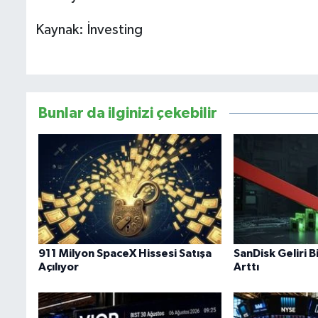
Kaynak: İnvesting
Bunlar da ilginizi çekebilir
911 Milyon SpaceX Hissesi Satışa
SanDisk Geliri B
Açılıyor
Arttı