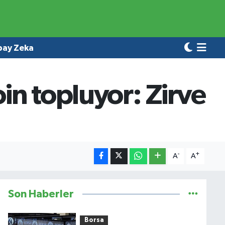
pay Zeka
in topluyor: Zirve
-
+
A
A
Son Haberler
Borsa