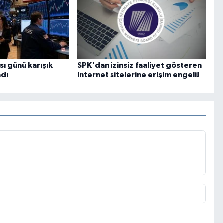
ı günü karışık
SPK'dan izinsiz faaliyet gösteren
adı
internet sitelerine erişim engeli!