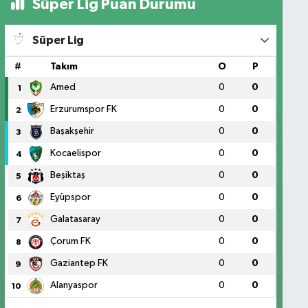
Süper Lig Puan Durumu
Süper Lig
#
Takım
O
P
Amed
0
0
1
Erzurumspor FK
0
0
2
Başakşehir
0
0
3
Kocaelispor
0
0
4
Beşiktaş
0
0
5
Eyüpspor
0
0
6
Galatasaray
0
0
7
Çorum FK
0
0
8
Gaziantep FK
0
0
9
Alanyaspor
0
0
10