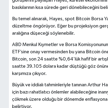
görüşlerini paylaşan Hayes, küresel ekonomini
baskılarının kısa sürede geri dönebileceğini beli
Bu temel alınarak, Hayes, spot Bitcoin Borsa Ya
düzeltme öngörüyor. Eğer bu projeksiyon gerç
aralığına düşeceği söylenebilir.
ABD Menkul Kıymetler ve Borsa Komisyonunun 
ETF’sine onay vermesinden bu yana Bitcoin öneml
Bitcoin, son 24 saatte %0,64’lük hafif bir artı
saatte 39.105 dolara kadar düştüğü göz önüne 
karşımıza çıkıyor.
Büyük ve iddialı tahminleriyle tanınan Arthur
için bazı rahatlatıcı önlemler alabileceğine ina
çökmek üzere olduğu bir dönemde enflasyona ka
belirtiyor.