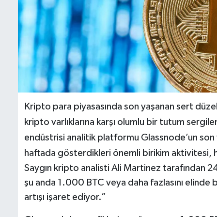
İletişim
Künye
Yasal Uyarı
Kripto para piyasasında son yaşanan sert düzel
kripto varlıklarına karşı olumlu bir tutum serg
endüstrisi analitik platformu Glassnode’un son v
haftada gösterdikleri önemli birikim aktivites
Saygın kripto analisti Ali Martinez tarafından 2
şu anda 1.000 BTC veya daha fazlasını elinde b
artışı işaret ediyor.”