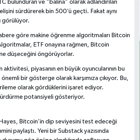
C bulunduran ve “balina” olarak adlandırılan
selişini sürdürerek bin 500’ü geçti. Fakat aynı
 görülüyor.
habere göre makine öğrenme algoritmaları Bitcoin
. Algoritmalar, ETF onayına rağmen, Bitcoin
ine düşeceğini öngörüyorlar.
n aktivitesi, piyasanın en büyük oyuncularının bu
en önemli bir gösterge olarak karşımıza çıkıyor. Bu,
ileme olarak gördüklerini işaret ediyor.
 sürdürme potansiyeli gösteriyor.
Hayes, Bitcoin’in dip seviyesini test edeceği
mini paylaştı. Yeni bir Substack yazısında