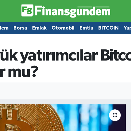
dem
Borsa
Emlak
Otomobil
Emtia
BITCOIN
Ya
k yatırımcılar Bitco
or mu?