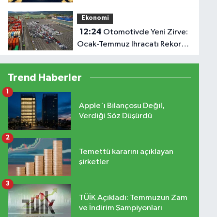
Ekonomi
12:24
Otomotivde Yeni Zirve:
Ocak-Temmuz İhracatı Rekor
Kırdı
Trend Haberler
1
Apple'ı Bilançosu Değil,
Verdiği Söz Düşürdü
2
Temettü kararını açıklayan
şirketler
3
TÜİK Açıkladı: Temmuzun Zam
ve İndirim Şampiyonları