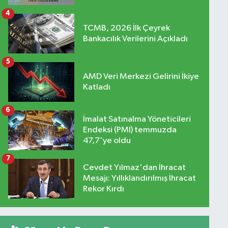
4
TCMB, 2026 İlk Çeyrek
Bankacılık Verilerini Açıkladı
5
AMD Veri Merkezi Gelirini İkiye
Katladı
6
İmalat Satınalma Yöneticileri
Endeksi (PMI) temmuzda
47,7'ye oldu
7
Cevdet Yılmaz'dan İhracat
Mesajı: Yıllıklandırılmış İhracat
Rekor Kırdı