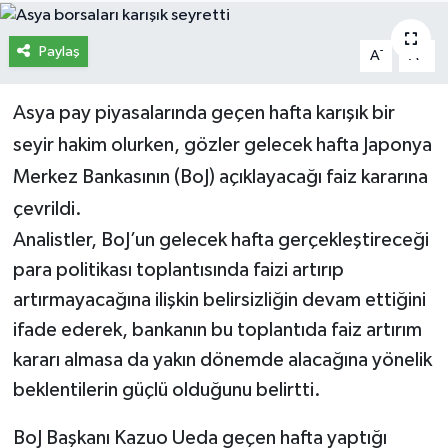
İletişim
Paylaş
-
+
A
A
Künye
Asya pay piyasalarında geçen hafta karışık bir
Yasal Uyarı
seyir hakim olurken, gözler gelecek hafta Japonya
Merkez Bankasının (BoJ) açıklayacağı faiz kararına
çevrildi.
Analistler, BoJ’un gelecek hafta gerçekleştireceği
para politikası toplantısında faizi artırıp
artırmayacağına ilişkin belirsizliğin devam ettiğini
ifade ederek, bankanın bu toplantıda faiz artırım
kararı almasa da yakın dönemde alacağına yönelik
beklentilerin güçlü olduğunu belirtti.
BoJ Başkanı Kazuo Ueda geçen hafta yaptığı