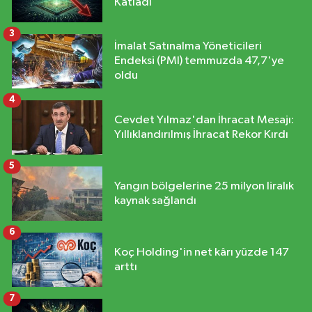
Katladı
3
İmalat Satınalma Yöneticileri
Endeksi (PMI) temmuzda 47,7'ye
oldu
4
Cevdet Yılmaz'dan İhracat Mesajı:
Yıllıklandırılmış İhracat Rekor Kırdı
5
Yangın bölgelerine 25 milyon liralık
kaynak sağlandı
6
Koç Holding'in net kârı yüzde 147
arttı
7