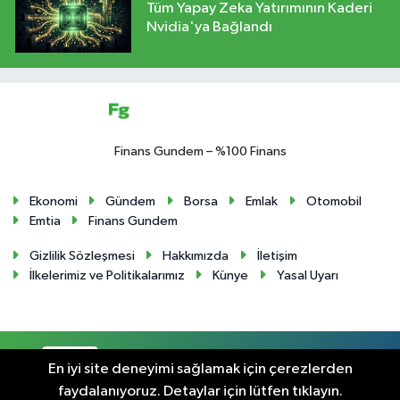
Tüm Yapay Zeka Yatırımının Kaderi
Nvidia'ya Bağlandı
Finans Gundem – %100 Finans
Ekonomi
Gündem
Borsa
Emlak
Otomobil
Emtia
Finans Gundem
Gizlilik Sözleşmesi
Hakkımızda
İletişim
İlkelerimiz ve Politikalarımız
Künye
Yasal Uyarı
RSS
Copyright © 2024. Her hakkı saklıdır.
En iyi site deneyimi sağlamak için çerezlerden
faydalanıyoruz. Detaylar için lütfen tıklayın.