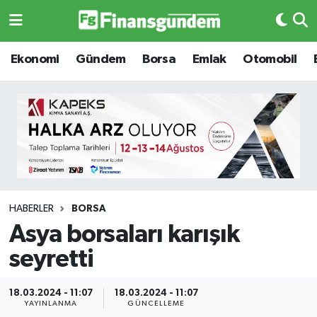
Ekonomi
Ekonomi
Ekonomi
Gündem
Borsa
Emlak
Otomobil
Gündem
Gündem
Borsa
Borsa
Emlak
Emlak
Emtia
Otomobil
HABERLER
BORSA
Asya borsaları karışık
Otomobil
Emtia
seyretti
Gizlilik Sözleşmesi
BITCOIN
18.03.2024 - 11:07
18.03.2024 - 11:07
Hakkımızda
Yapay Zeka
YAYINLANMA
GÜNCELLEME