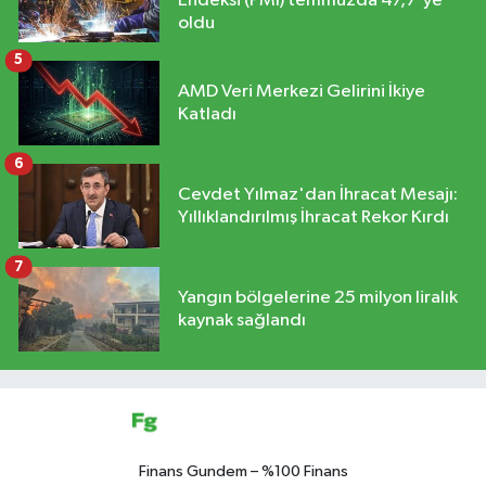
Endeksi (PMI) temmuzda 47,7'ye
oldu
5
AMD Veri Merkezi Gelirini İkiye
Katladı
6
Cevdet Yılmaz'dan İhracat Mesajı:
Yıllıklandırılmış İhracat Rekor Kırdı
7
Yangın bölgelerine 25 milyon liralık
kaynak sağlandı
Finans Gundem – %100 Finans