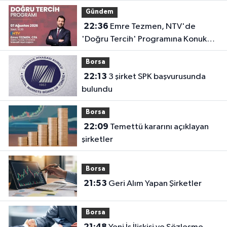
Gündem
22:36
Emre Tezmen, NTV'de
'Doğru Tercih' Programına Konuk
Olacak
Borsa
22:13
3 şirket SPK başvurusunda
bulundu
Borsa
22:09
Temettü kararını açıklayan
şirketler
Borsa
21:53
Geri Alım Yapan Şirketler
Borsa
21:48