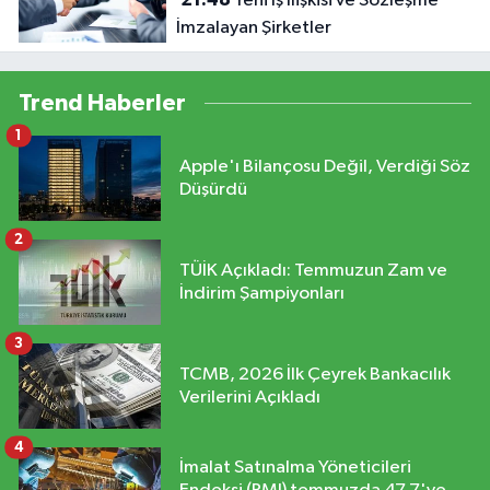
Yeni İş İlişkisi ve Sözleşme
İmzalayan Şirketler
Trend Haberler
1
Apple'ı Bilançosu Değil, Verdiği Söz
Düşürdü
2
TÜİK Açıkladı: Temmuzun Zam ve
İndirim Şampiyonları
3
TCMB, 2026 İlk Çeyrek Bankacılık
Verilerini Açıkladı
4
İmalat Satınalma Yöneticileri