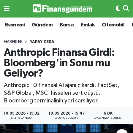
Ekonomi
Ekonomi
Ekonomi
Gündem
Borsa
Emlak
Otomobil
Gündem
Gündem
HABERLER
YAPAY ZEKA
Anthropic Finansa Girdi:
Borsa
Borsa
Bloomberg'in Sonu mu
Emlak
Emlak
Geliyor?
Emtia
Otomobil
Anthropic 10 finansal AI ajanı çıkardı. FactSet,
S&P Global, MSCI hisseleri sert düştü.
Otomobil
Emtia
Bloomberg terminalinin yeri sarsılıyor.
Gizlilik Sözleşmesi
BITCOIN
10.05.2026 - 15:32
10.05.2026 - 15:47
6 DK
YAYINLANMA
GÜNCELLEME
OKUNMA SÜRESI
Hakkımızda
Yapay Zeka