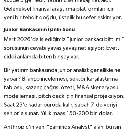
yüzde 5 geriledi. Yatırımcılar mesajı net aldı:
Geleneksel finansal araştırma platformları için
yeni bir tehdit doğdu, üstelik bu sefer eskimiyor.
Junior Bankacının İşinin Sonu
Mart 2026'da işlediğimiz "Junior bankacı bitti mi"
sorusunun cevabı yavaş yavaş netleşiyor: Evet,
ciddi anlamda biten bir şey var.
Bir yatırım bankasında junior analist genellikle ne
yapar? Bilanço incelemesi, sektör karşılaştırma
tablosu, kazanç çağrısı özeti, M&A skenaryosu
modellemesi, pitch deck için finansal projeksiyon.
Saat 23'e kadar büroda kalır, sabah 7'de veriyi
senior'a sunar. Yıllık maaş 150-200 bin dolar.
Anthropic'in yeni "Earnings Analyst" ajanı bu işin