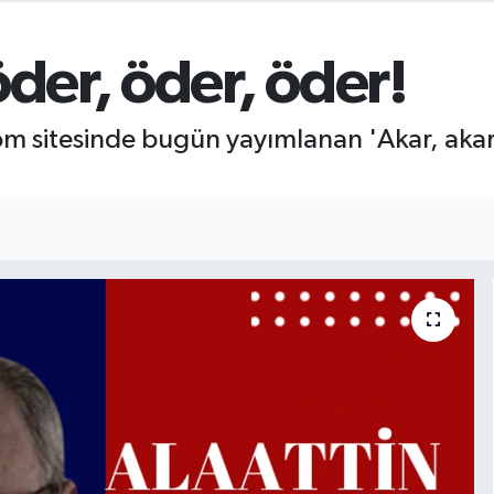
öder, öder, öder!
sitesinde bugün yayımlanan 'Akar, akar, a