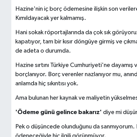
Hazine'nin iç borç ödemesine ilişkin son verile
Kımıldayacak yer kalmamış.
Hani sokak röportajlarında da çok sık görüyoruz
kapatıyor, tam bir kısır döngüye girmiş ve çık
de adeta o durumda.
Hazine sırtını Türkiye Cumhuriyeti'ne dayamış ve
borçlanıyor. Borç verenler nazlanıyor mu, anında
anlamda hiç sıkıntısı yok.
Ama bulunan her kaynak ve maliyetin yükselmes
'Ödeme günü gelince bakarız'
diye mi düşü
Pek o düşüncede olunduğunu da sanmıyorum. Bu
ödeneceğiyle hiç ilgili görünmüyor.