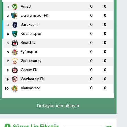
Amed
0
0
1
Erzurumspor FK
0
0
2
Başakşehir
0
0
3
Kocaelispor
0
0
4
Beşiktaş
0
0
5
Eyüpspor
0
0
6
Galatasaray
0
0
7
Çorum FK
0
0
8
Gaziantep FK
0
0
9
Alanyaspor
0
0
10
Detaylar için tıklayın
Süper Lig Fikstür