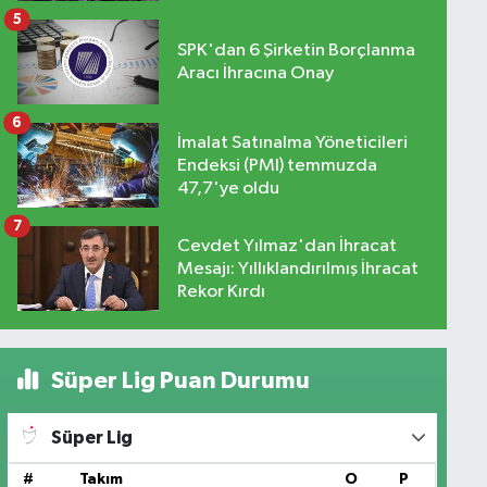
5
SPK'dan 6 Şirketin Borçlanma
Aracı İhracına Onay
6
İmalat Satınalma Yöneticileri
Endeksi (PMI) temmuzda
47,7'ye oldu
7
Cevdet Yılmaz'dan İhracat
Mesajı: Yıllıklandırılmış İhracat
Rekor Kırdı
Süper Lig Puan Durumu
Süper Lig
#
Takım
O
P