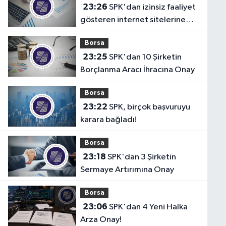
23:26
SPK'dan izinsiz faaliyet
gösteren internet sitelerine
erişim engeli!
Borsa
23:25
SPK'dan 10 Şirketin
Borçlanma Aracı İhracına Onay
Borsa
23:22
SPK, birçok başvuruyu
karara bağladı!
Borsa
23:18
SPK'dan 3 Şirketin
Sermaye Artırımına Onay
Borsa
23:06
SPK'dan 4 Yeni Halka
Arza Onay!