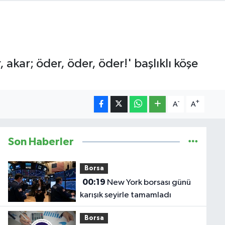
kar; öder, öder, öder!' başlıklı köşe
-
+
A
A
Son Haberler
Borsa
00:19
New York borsası günü
karışık seyirle tamamladı
Borsa