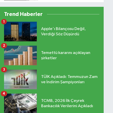
Trend Haberler
1
Apple'ı Bilançosu Değil,
Verdiği Söz Düşürdü
2
Temettü kararını açıklayan
şirketler
3
TÜİK Açıkladı: Temmuzun Zam
ve İndirim Şampiyonları
4
TCMB, 2026 İlk Çeyrek
Bankacılık Verilerini Açıkladı