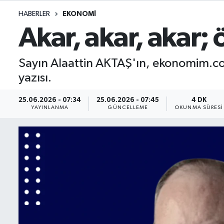
HABERLER
EKONOMI
İletişim
Akar, akar, akar; 
Künye
Sayın Alaattin AKTAŞ'ın, ekonomim.com 
Yasal Uyarı
yazısı.
25.06.2026 - 07:34
25.06.2026 - 07:45
4 DK
YAYINLANMA
GÜNCELLEME
OKUNMA SÜRESI