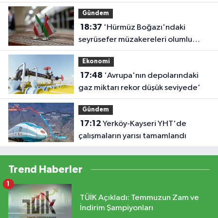
Gündem
18:37
'Hürmüz Boğazı'ndaki
seyrüsefer müzakereleri olumlu
ilerliyor'
Ekonomi
17:48
'Avrupa'nın depolarındaki
gaz miktarı rekor düşük seviyede'
Gündem
17:12
Yerköy-Kayseri YHT'de
çalışmaların yarısı tamamlandı
Trend Haberler
1
TÜİK Açıkladı: Temmuzun Zam ve
İndirim Şampiyonları