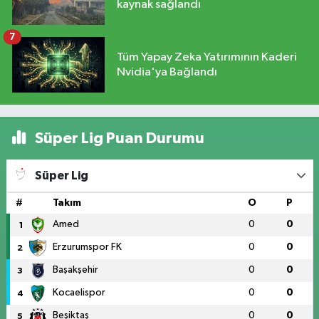
kaynak sağlandı
7
Tüm Yapay Zeka Yatırımının Kaderi
Nvidia'ya Bağlandı
Süper Lig Puan Durumu
Süper Lig
#
Takım
O
P
Amed
0
0
1
Erzurumspor FK
0
0
2
Başakşehir
0
0
3
Kocaelispor
0
0
4
Beşiktaş
0
0
5