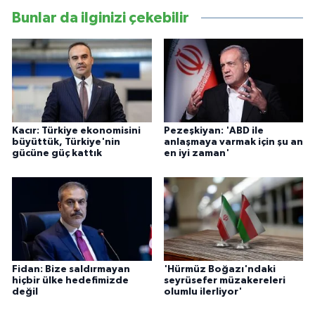
Bunlar da ilginizi çekebilir
Kacır: Türkiye ekonomisini
Pezeşkiyan: 'ABD ile
büyüttük, Türkiye'nin
anlaşmaya varmak için şu an
gücüne güç kattık
en iyi zaman'
Fidan: Bize saldırmayan
'Hürmüz Boğazı'ndaki
hiçbir ülke hedefimizde
seyrüsefer müzakereleri
değil
olumlu ilerliyor'