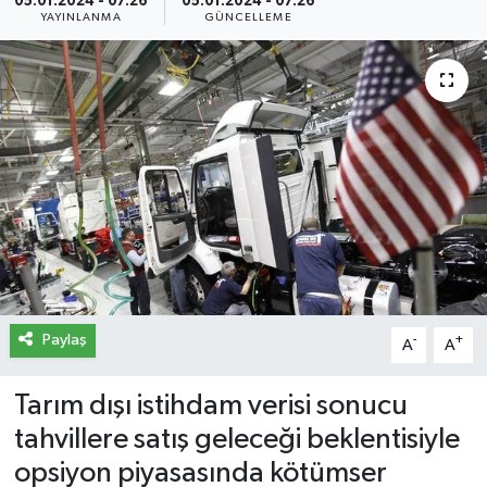
05.01.2024 - 07:26
05.01.2024 - 07:26
YAYINLANMA
GÜNCELLEME
İletişim
Künye
Yasal Uyarı
Paylaş
-
+
A
A
Tarım dışı istihdam verisi sonucu
tahvillere satış geleceği beklentisiyle
opsiyon piyasasında kötümser