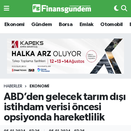
Ekonomi
Ekonomi
Ekonomi
Gündem
Borsa
Emlak
Otomobil
Gündem
Gündem
Borsa
Borsa
Emlak
Emlak
Emtia
Otomobil
HABERLER
EKONOMI
ABD’den gelecek tarım dışı
Otomobil
Emtia
istihdam verisi öncesi
Gizlilik Sözleşmesi
BITCOIN
opsiyonda hareketlilik
Hakkımızda
Yapay Zeka