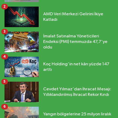
2
AMD Veri Merkezi Gelirini İkiye
Katladı
3
İmalat Satınalma Yöneticileri
Endeksi (PMI) temmuzda 47,7'ye
oldu
4
Koç Holding'in net kârı yüzde 147
arttı
5
Cevdet Yılmaz'dan İhracat Mesajı:
Yıllıklandırılmış İhracat Rekor Kırdı
6
Yangın bölgelerine 25 milyon liralık