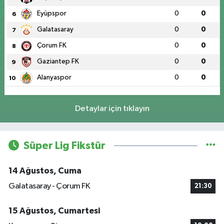
Eyüpspor
0
0
6
Galatasaray
0
0
7
Çorum FK
0
0
8
Gaziantep FK
0
0
9
Alanyaspor
0
0
10
Detaylar için tıklayın
Süper Lig Fikstür
14 Ağustos, Cuma
Galatasaray - Çorum FK
21:30
15 Ağustos, Cumartesi