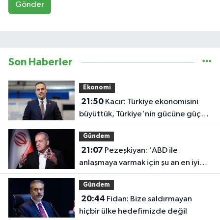
Gönder
Son Haberler
Ekonomi
21:50
Kacır: Türkiye ekonomisini
büyüttük, Türkiye'nin gücüne güç
kattık
Gündem
21:07
Pezeşkiyan: 'ABD ile
anlaşmaya varmak için şu an en iyi
zaman'
Gündem
20:44
Fidan: Bize saldırmayan
hiçbir ülke hedefimizde değil