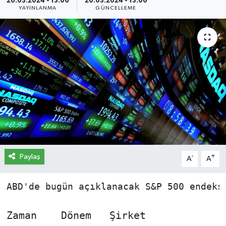
20.03.2024 - 13:06
20.03.2024 - 13:06
YAYINLANMA
GÜNCELLEME
İletişim
Künye
Yasal Uyarı
Paylaş
-
+
A
A
ABD'de bugün açıklanacak S&P 500 endeksi
Zaman	 Dönem   Şirket