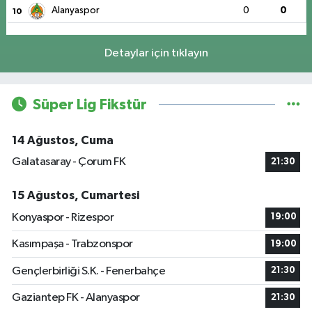
Alanyaspor
0
0
10
Detaylar için tıklayın
Süper Lig Fikstür
14 Ağustos, Cuma
Galatasaray - Çorum FK
21:30
15 Ağustos, Cumartesi
Konyaspor - Rizespor
19:00
Kasımpaşa - Trabzonspor
19:00
Gençlerbirliği S.K. - Fenerbahçe
21:30
Gaziantep FK - Alanyaspor
21:30