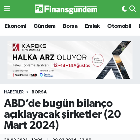
Ekonomi
Ekonomi
Ekonomi
Gündem
Borsa
Emlak
Otomobil
Gündem
Gündem
Borsa
Borsa
Emlak
Emlak
Emtia
Otomobil
HABERLER
BORSA
ABD’de bugün bilanço
Otomobil
Emtia
açıklayacak şirketler (20
Gizlilik Sözleşmesi
BITCOIN
Mart 2024)
Hakkımızda
Yapay Zeka