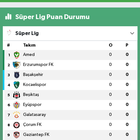
Süper Lig Puan Durumu
Süper Lig
#
Takım
O
P
Amed
0
0
1
Erzurumspor FK
0
0
2
Başakşehir
0
0
3
Kocaelispor
0
0
4
Beşiktaş
0
0
5
Eyüpspor
0
0
6
Galatasaray
0
0
7
Çorum FK
0
0
8
Gaziantep FK
0
0
9