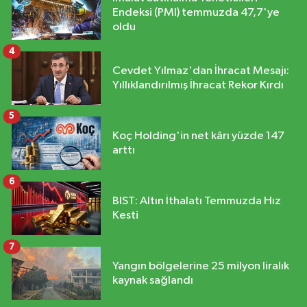
Endeksi (PMI) temmuzda 47,7'ye
oldu
4
Cevdet Yılmaz'dan İhracat Mesajı:
Yıllıklandırılmış İhracat Rekor Kırdı
5
Koç Holding'in net kârı yüzde 147
arttı
6
BIST: Altın İthalatı Temmuzda Hız
Kesti
7
Yangın bölgelerine 25 milyon liralık
kaynak sağlandı