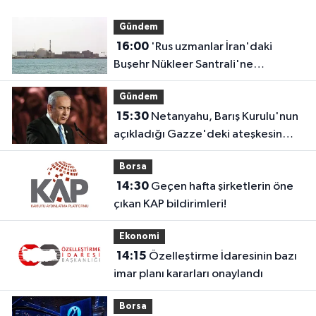
Gündem
16:00
'Rus uzmanlar İran'daki
Buşehr Nükleer Santrali'ne
dönmeye başladı'
Gündem
15:30
Netanyahu, Barış Kurulu'nun
açıkladığı Gazze'deki ateşkesin
ikinci aşaması planını reddetti
Borsa
14:30
Geçen hafta şirketlerin öne
çıkan KAP bildirimleri!
Ekonomi
14:15
Özelleştirme İdaresinin bazı
imar planı kararları onaylandı
Borsa