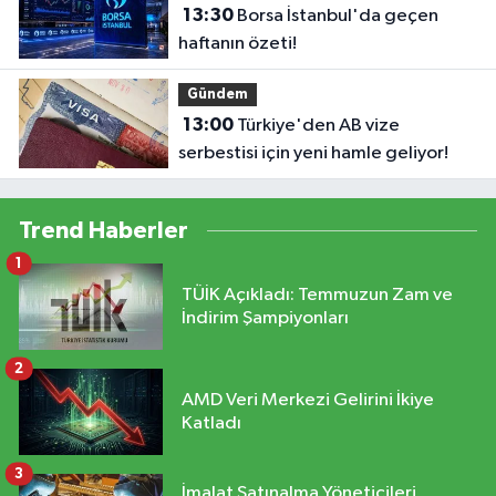
13:30
Borsa İstanbul'da geçen
haftanın özeti!
Gündem
13:00
Türkiye'den AB vize
serbestisi için yeni hamle geliyor!
Trend Haberler
1
TÜİK Açıkladı: Temmuzun Zam ve
İndirim Şampiyonları
2
AMD Veri Merkezi Gelirini İkiye
Katladı
3
İmalat Satınalma Yöneticileri