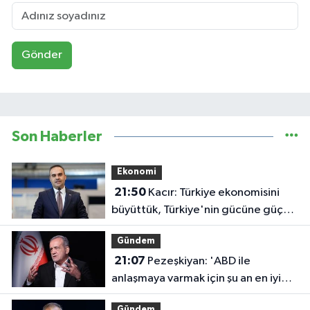
Gönder
Son Haberler
Ekonomi
21:50
Kacır: Türkiye ekonomisini
büyüttük, Türkiye'nin gücüne güç
kattık
Gündem
21:07
Pezeşkiyan: 'ABD ile
anlaşmaya varmak için şu an en iyi
zaman'
Gündem