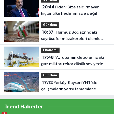
20:44
Fidan: Bize saldırmayan
hiçbir ülke hedefimizde değil
Gündem
18:37
'Hürmüz Boğazı'ndaki
seyrüsefer müzakereleri olumlu
ilerliyor'
Ekonomi
17:48
'Avrupa'nın depolarındaki
gaz miktarı rekor düşük seviyede'
Gündem
17:12
Yerköy-Kayseri YHT'de
çalışmaların yarısı tamamlandı
Trend Haberler