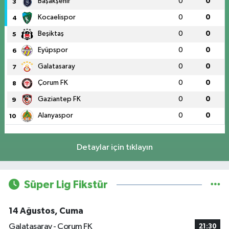
Başakşehir
0
0
3
Kocaelispor
0
0
4
Beşiktaş
0
0
5
Eyüpspor
0
0
6
Galatasaray
0
0
7
Çorum FK
0
0
8
Gaziantep FK
0
0
9
Alanyaspor
0
0
10
Detaylar için tıklayın
Süper Lig Fikstür
14 Ağustos, Cuma
Galatasaray - Çorum FK
21:30