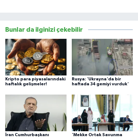
Bunlar da ilginizi çekebilir
Kripto para piyasalarındaki
Rusya: 'Ukrayna'da bir
haftalık gelişmeler!
haftada 34 gemiyi vurduk'
İran Cumhurbaşkanı
'Mekke Ortak Savunma