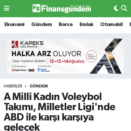
Ekonomi
Ekonomi
Ekonomi
Gündem
Borsa
Emlak
Otomobil
Gündem
Gündem
Borsa
Borsa
Emlak
Emlak
Emtia
Otomobil
HABERLER
GÜNDEM
A Milli Kadın Voleybol
Otomobil
Emtia
Takımı, Milletler Ligi'nde
Gizlilik Sözleşmesi
BITCOIN
ABD ile karşı karşıya
gelecek
Hakkımızda
Yapay Zeka