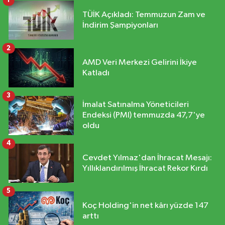
1
TÜİK Açıkladı: Temmuzun Zam ve
İndirim Şampiyonları
2
AMD Veri Merkezi Gelirini İkiye
Katladı
3
İmalat Satınalma Yöneticileri
Endeksi (PMI) temmuzda 47,7'ye
oldu
4
Cevdet Yılmaz'dan İhracat Mesajı:
Yıllıklandırılmış İhracat Rekor Kırdı
5
Koç Holding'in net kârı yüzde 147
arttı