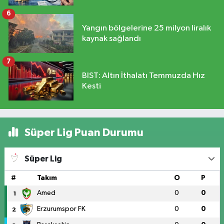
6
Yangın bölgelerine 25 milyon liralık
kaynak sağlandı
7
BIST: Altın İthalatı Temmuzda Hız
Kesti
Süper Lig Puan Durumu
Süper Lig
#
Takım
O
P
Amed
0
0
1
Erzurumspor FK
0
0
2