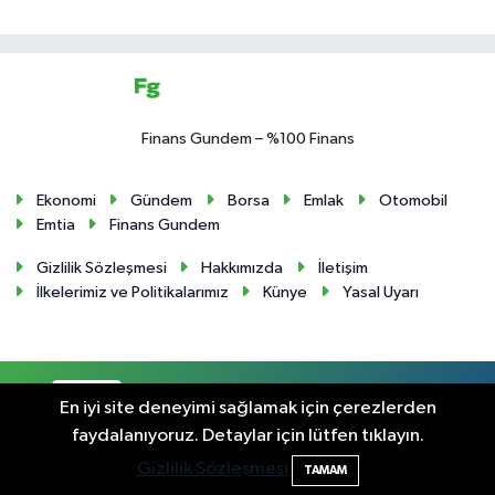
Finans Gundem – %100 Finans
Ekonomi
Gündem
Borsa
Emlak
Otomobil
Emtia
Finans Gundem
Gizlilik Sözleşmesi
Hakkımızda
İletişim
İlkelerimiz ve Politikalarımız
Künye
Yasal Uyarı
RSS
Copyright © 2024. Her hakkı saklıdır.
En iyi site deneyimi sağlamak için çerezlerden
faydalanıyoruz. Detaylar için lütfen tıklayın.
Haber Yazılımı:
TE Bilişim
Gizlilik Sözleşmesi
TAMAM