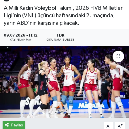
A Milli Kadın Voleybol Takımı, 2026 FIVB Milletler
İletişim
Ligi'nin (VNL) üçüncü haftasındaki 2. maçında,
yarın ABD'nin karşısına çıkacak.
Künye
09.07.2026 - 11:12
1 DK
Yasal Uyarı
YAYINLANMA
OKUNMA SÜRESI
Paylaş
-
+
A
A