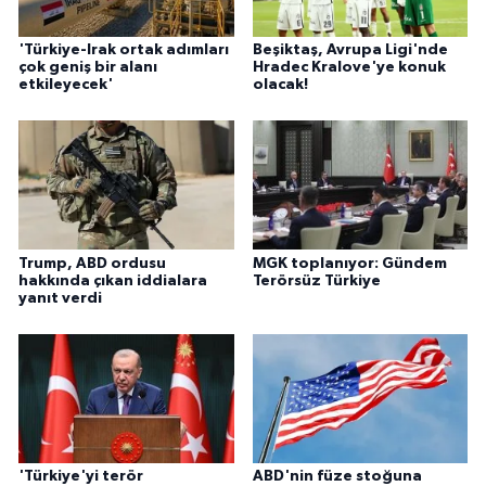
'Türkiye-Irak ortak adımları
Beşiktaş, Avrupa Ligi'nde
çok geniş bir alanı
Hradec Kralove'ye konuk
etkileyecek'
olacak!
Trump, ABD ordusu
MGK toplanıyor: Gündem
hakkında çıkan iddialara
Terörsüz Türkiye
yanıt verdi
'Türkiye'yi terör
ABD'nin füze stoğuna