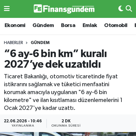
Ekonomi
Ekonomi
Ekonomi
Gündem
Borsa
Emlak
Otomobil
Gündem
Gündem
HABERLER
GÜNDEM
“6 ay-6 bin km” kuralı
Borsa
Borsa
2027’ye dek uzatıldı
Emlak
Emlak
Ticaret Bakanlığı, otomotiv ticaretinde fiyat
istikrarını sağlamak ve tüketici menfaatini
Emtia
Otomobil
korumak amacıyla uygulanan "6 ay-6 bin
kilometre" ve ilan kısıtlaması düzenlemelerini 1
Otomobil
Emtia
Ocak 2027'ye kadar uzattı.
Gizlilik Sözleşmesi
BITCOIN
22.06.2026 - 10:46
2 DK
YAYINLANMA
OKUNMA SÜRESI
Hakkımızda
Yapay Zeka