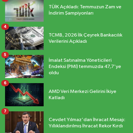
TÜİK Açıkladı: Temmuzun Zam ve
İndirim Şampiyonları
4
TCMB, 2026 İlk Çeyrek Bankacılık
Verilerini Açıkladı
5
İmalat Satınalma Yöneticileri
Endeksi (PMI) temmuzda 47,7'ye
oldu
6
AMD Veri Merkezi Gelirini İkiye
Katladı
7
Cevdet Yılmaz'dan İhracat Mesajı:
Yıllıklandırılmış İhracat Rekor Kırdı