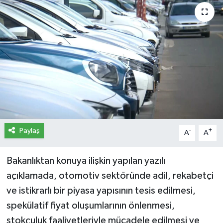
İletişim
Künye
Yasal Uyarı
Paylaş
-
+
A
A
Bakanlıktan konuya ilişkin yapılan yazılı
açıklamada, otomotiv sektöründe adil, rekabetçi
ve istikrarlı bir piyasa yapısının tesis edilmesi,
spekülatif fiyat oluşumlarının önlenmesi,
stokçuluk faaliyetleriyle mücadele edilmesi ve