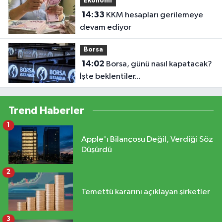
Ekonomi
14:33
KKM hesapları gerilemeye
devam ediyor
Borsa
14:02
Borsa, günü nasıl kapatacak?
İşte beklentiler...
Trend Haberler
1
Apple'ı Bilançosu Değil, Verdiği Söz
Düşürdü
2
Temettü kararını açıklayan şirketler
3