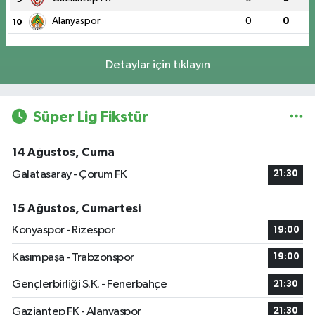
Alanyaspor
0
0
10
Detaylar için tıklayın
Süper Lig Fikstür
14 Ağustos, Cuma
Galatasaray - Çorum FK
21:30
15 Ağustos, Cumartesi
Konyaspor - Rizespor
19:00
Kasımpaşa - Trabzonspor
19:00
Gençlerbirliği S.K. - Fenerbahçe
21:30
Gaziantep FK - Alanyaspor
21:30