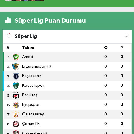
Süper Lig Puan Durumu
Süper Lig
#
Takım
O
P
Amed
0
0
1
Erzurumspor FK
0
0
2
Başakşehir
0
0
3
Kocaelispor
0
0
4
Beşiktaş
0
0
5
Eyüpspor
0
0
6
Galatasaray
0
0
7
Çorum FK
0
0
8
Gaziantep FK
0
0
9