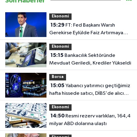
Son Haberler
Ekonomi
15:29
FT: Fed Başkanı Warsh
Gerekirse Eylülde Faiz Artırmaya
Hazır
Ekonomi
15:15
Bankacılık Sektöründe
Mevduat Geriledi, Krediler Yükseldi
Borsa
15:05
Yabancı yatırımcı geçtiğimiz
hafta hissede satıcı, DİBS'de alıcı
oldu
Ekonomi
14:50
Resmi rezerv varlıkları, 164,4
milyar ABD dolarına ulaştı