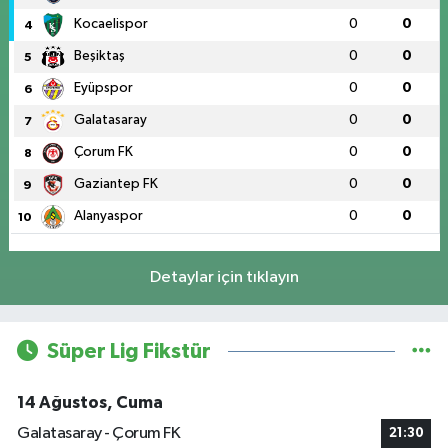
Kocaelispor
0
0
4
Beşiktaş
0
0
5
Eyüpspor
0
0
6
Galatasaray
0
0
7
Çorum FK
0
0
8
Gaziantep FK
0
0
9
Alanyaspor
0
0
10
Detaylar için tıklayın
Süper Lig Fikstür
14 Ağustos, Cuma
Galatasaray - Çorum FK
21:30