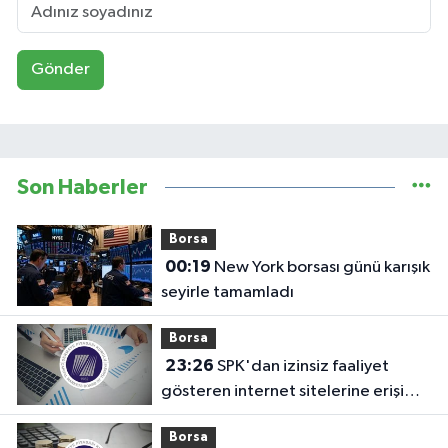
Gönder
Son Haberler
Borsa
00:19
New York borsası günü karışık
seyirle tamamladı
Borsa
23:26
SPK'dan izinsiz faaliyet
gösteren internet sitelerine erişim
engeli!
Borsa