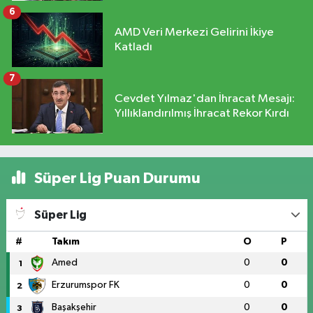
6
AMD Veri Merkezi Gelirini İkiye
Katladı
7
Cevdet Yılmaz'dan İhracat Mesajı:
Yıllıklandırılmış İhracat Rekor Kırdı
Süper Lig Puan Durumu
Süper Lig
#
Takım
O
P
Amed
0
0
1
Erzurumspor FK
0
0
2
Başakşehir
0
0
3