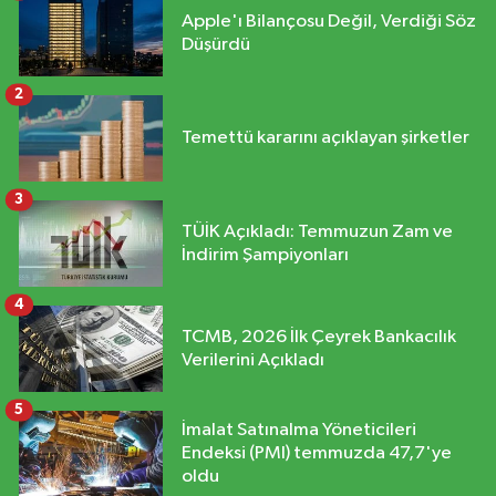
Apple'ı Bilançosu Değil, Verdiği Söz
Düşürdü
2
Temettü kararını açıklayan şirketler
3
TÜİK Açıkladı: Temmuzun Zam ve
İndirim Şampiyonları
4
TCMB, 2026 İlk Çeyrek Bankacılık
Verilerini Açıkladı
5
İmalat Satınalma Yöneticileri
Endeksi (PMI) temmuzda 47,7'ye
oldu