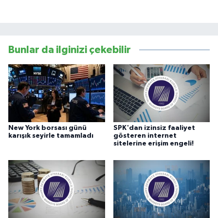
Bunlar da ilginizi çekebilir
New York borsası günü
SPK'dan izinsiz faaliyet
karışık seyirle tamamladı
gösteren internet
sitelerine erişim engeli!