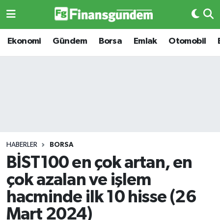
Ekonomi
Ekonomi
Ekonomi
Gündem
Borsa
Emlak
Otomobil
Gündem
Gündem
Borsa
Borsa
Emlak
Emlak
Emtia
Otomobil
HABERLER
BORSA
BİST100 en çok artan, en
Otomobil
Emtia
çok azalan ve işlem
Gizlilik Sözleşmesi
BITCOIN
hacminde ilk 10 hisse (26
Mart 2024)
Hakkımızda
Yapay Zeka