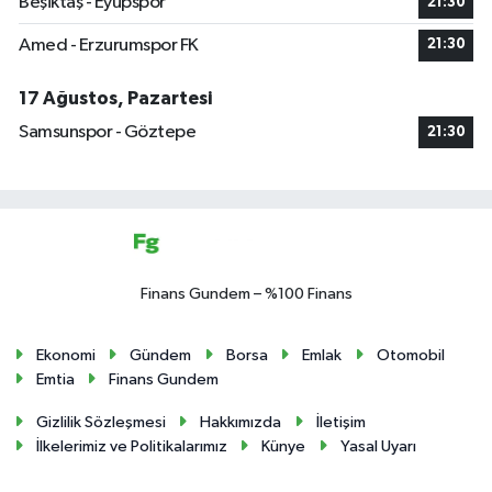
Beşiktaş - Eyüpspor
21:30
Amed - Erzurumspor FK
21:30
17 Ağustos, Pazartesi
Samsunspor - Göztepe
21:30
Finans Gundem – %100 Finans
Ekonomi
Gündem
Borsa
Emlak
Otomobil
Emtia
Finans Gundem
Gizlilik Sözleşmesi
Hakkımızda
İletişim
İlkelerimiz ve Politikalarımız
Künye
Yasal Uyarı