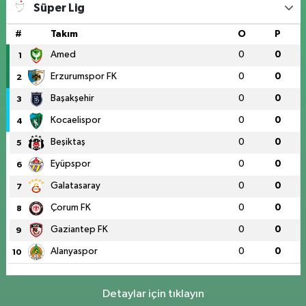
Süper Lig
#
Takım
O
P
Amed
0
0
1
Erzurumspor FK
0
0
2
Başakşehir
0
0
3
Kocaelispor
0
0
4
Beşiktaş
0
0
5
Eyüpspor
0
0
6
Galatasaray
0
0
7
Çorum FK
0
0
8
Gaziantep FK
0
0
9
Alanyaspor
0
0
10
Detaylar için tıklayın