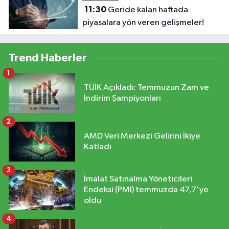
11:30
Geride kalan haftada
piyasalara yön veren gelişmeler!
Trend Haberler
1
TÜİK Açıkladı: Temmuzun Zam ve
İndirim Şampiyonları
2
AMD Veri Merkezi Gelirini İkiye
Katladı
3
İmalat Satınalma Yöneticileri
Endeksi (PMI) temmuzda 47,7'ye
oldu
4