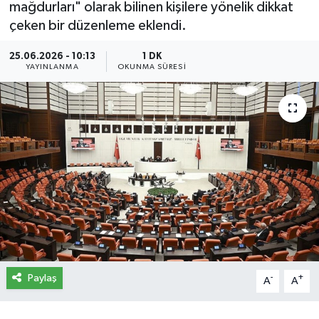
mağdurları" olarak bilinen kişilere yönelik dikkat
çeken bir düzenleme eklendi.
İletişim
25.06.2026 - 10:13
1 DK
Künye
YAYINLANMA
OKUNMA SÜRESI
Yasal Uyarı
Paylaş
-
+
A
A