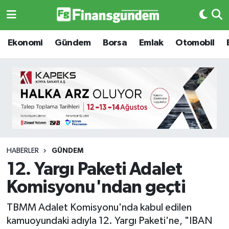
Ekonomi
Ekonomi
Ekonomi
Gündem
Borsa
Emlak
Otomobil
Gündem
Gündem
Borsa
Borsa
Emlak
Emlak
Emtia
Otomobil
HABERLER
GÜNDEM
12. Yargı Paketi Adalet
Otomobil
Emtia
Komisyonu'ndan geçti
Gizlilik Sözleşmesi
BITCOIN
TBMM Adalet Komisyonu'nda kabul edilen
kamuoyundaki adıyla 12. Yargı Paketi'ne, "IBAN
Hakkımızda
Yapay Zeka