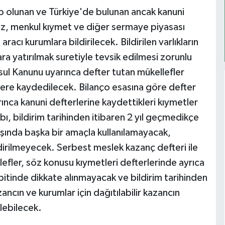
ip olunan ve Türkiye'de bulunan ancak kanuni
viz, menkul kıymet ve diğer sermaye piyasası
cı kurumlara bildirilecek. Bildirilen varlıkların
ara yatırılmak suretiyle tevsik edilmesi zorunlu
Usul Kanunu uyarınca defter tutan mükellefler
terlere kaydedilecek. Bilanço esasına göre defter
nca kanuni defterlerine kaydettikleri kıymetler
bı, bildirim tarihinden itibaren 2 yıl geçmedikçe
ında başka bir amaçla kullanılamayacak,
ndirilmeyecek. Serbest meslek kazanç defteri ile
efler, söz konusu kıymetleri defterlerinde ayrıca
itinde dikkate alınmayacak ve bildirim tarihinden
ancın ve kurumlar için dağıtılabilir kazancın
lebilecek.