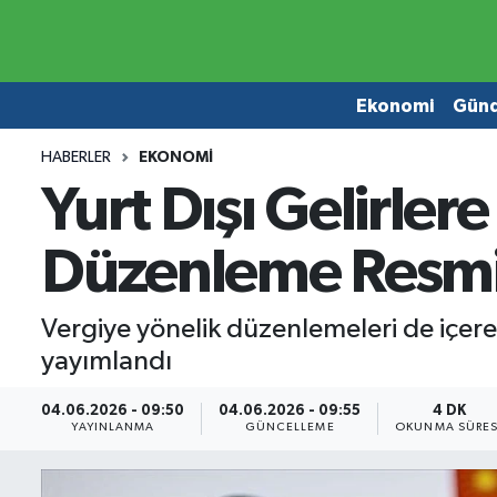
Ekonomi
Ekonomi
Ekonomi
Gün
Gündem
Gündem
HABERLER
EKONOMI
Yurt Dışı Gelirlere
Borsa
Borsa
Düzenleme Resmi
Emlak
Emlak
Emtia
Otomobil
Vergiye yönelik düzenlemeleri de içer
yayımlandı
Otomobil
Emtia
04.06.2026 - 09:50
04.06.2026 - 09:55
4 DK
Gizlilik Sözleşmesi
BITCOIN
YAYINLANMA
GÜNCELLEME
OKUNMA SÜRES
Hakkımızda
Yapay Zeka