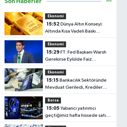
Son Haberler
Ekonomi
15:52
Dünya Altın Konseyi:
Altında Kısa Vadeli Baskı
Sürebilir
Ekonomi
15:29
FT: Fed Başkanı Warsh
Gerekirse Eylülde Faiz
Artırmaya Hazır
Ekonomi
15:15
Bankacılık Sektöründe
Mevduat Geriledi, Krediler
Yükseldi
Borsa
15:05
Yabancı yatırımcı
geçtiğimiz hafta hissede satıcı,
DİBS'de alıcı oldu