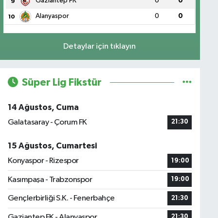
Gaziantep FK
0
0
9
Alanyaspor
0
0
10
Detaylar için tıklayın
Süper Lig Fikstür
14 Ağustos, Cuma
Galatasaray - Çorum FK
21:30
15 Ağustos, Cumartesi
Konyaspor - Rizespor
19:00
Kasımpaşa - Trabzonspor
19:00
Gençlerbirliği S.K. - Fenerbahçe
21:30
Gaziantep FK - Alanyaspor
21:30