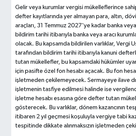
Gelir veya kurumlar vergisi mükelleflerince sah
defter kayıtlarında yer almayan para, altın, dö
araçları, 31 Temmuz 2027'ye kadar banka veya ara
bildirim tarihi itibarıyla banka veya aracı kuruml
olacak. Bu kapsamda bildirilen varlıklar, Vergi 
tarafından bildirim tarihi itibarıyla kanuni def
tutan mükellefler, bu kapsamdaki hükümler uyarı
için pasifte özel fon hesabı açacak. Bu fon hesa
işletmeden çekilemeyecek. Sermayeye ilave dış
işletmenin tasfiye edilmesi halinde ise vergile
işletme hesabı esasına göre defter tutan mükell
gösterecek. Bu varlıklar, dönem kazancının tesp
itibaren 2 yıl geçmesi koşuluyla vergiye tabi kaz
tespitinde dikkate alınmaksızın işletmeden çeki