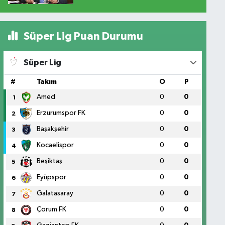
Süper Lig Puan Durumu
Süper Lig
#
Takım
O
P
Amed
0
0
1
Erzurumspor FK
0
0
2
Başakşehir
0
0
3
Kocaelispor
0
0
4
Beşiktaş
0
0
5
Eyüpspor
0
0
6
Galatasaray
0
0
7
Çorum FK
0
0
8