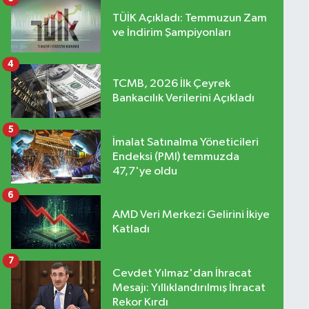
TÜİK Açıkladı: Temmuzun Zam
ve İndirim Şampiyonları
4
TCMB, 2026 İlk Çeyrek
Bankacılık Verilerini Açıkladı
5
İmalat Satınalma Yöneticileri
Endeksi (PMI) temmuzda
47,7'ye oldu
6
AMD Veri Merkezi Gelirini İkiye
Katladı
7
Cevdet Yılmaz'dan İhracat
Mesajı: Yıllıklandırılmış İhracat
Rekor Kırdı