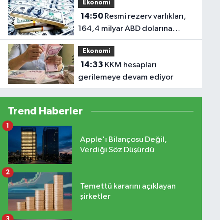
Ekonomi
14:50
Resmi rezerv varlıkları,
164,4 milyar ABD dolarına
ulaştı
Ekonomi
14:33
KKM hesapları
gerilemeye devam ediyor
Trend Haberler
1
Apple'ı Bilançosu Değil,
Verdiği Söz Düşürdü
2
Temettü kararını açıklayan
şirketler
3