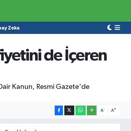
pay Zeka
fiyetini de İçeren
 Dair Kanun, Resmi Gazete'de
-
+
A
A