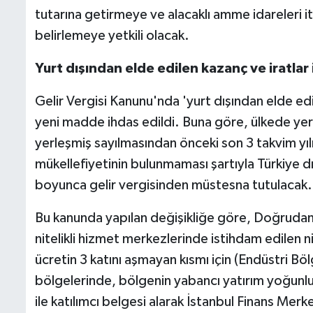
tutarına getirmeye ve alacaklı amme idareleri iti
belirlemeye yetkili olacak.
Yurt dışından elde edilen kazanç ve iratlar i
Gelir Vergisi Kanunu'nda 'yurt dışından elde edile
yeni madde ihdas edildi. Buna göre, ülkede yerl
yerleşmiş sayılmasından önceki son 3 takvim yı
mükellefiyetinin bulunmaması şartıyla Türkiye dış
boyunca gelir vergisinden müstesna tutulacak.
Bu kanunda yapılan değişikliğe göre, Doğrudan
nitelikli hizmet merkezlerinde istihdam edilen ni
ücretin 3 katını aşmayan kısmı için (Endüstri B
bölgelerinde, bölgenin yabancı yatırım yoğun
ile katılımcı belgesi alarak İstanbul Finans Merk