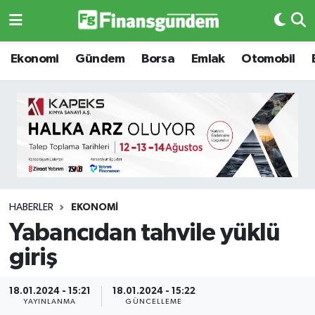
Ekonomi
Ekonomi
Ekonomi
Gündem
Borsa
Emlak
Otomobil
Gündem
Gündem
Borsa
Borsa
Emlak
Emlak
Emtia
Otomobil
HABERLER
EKONOMI
Yabancıdan tahvile yüklü
Otomobil
Emtia
giriş
Gizlilik Sözleşmesi
BITCOIN
18.01.2024 - 15:21
18.01.2024 - 15:22
Hakkımızda
Yapay Zeka
YAYINLANMA
GÜNCELLEME