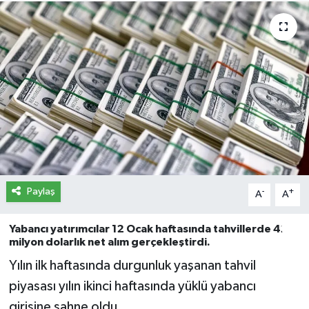
İletişim
Künye
Yasal Uyarı
Paylaş
-
+
A
A
Yabancı yatırımcılar 12 Ocak haftasında tahvillerde 425
milyon dolarlık net alım gerçekleştirdi.
Yılın ilk haftasında durgunluk yaşanan tahvil
piyasası yılın ikinci haftasında yüklü yabancı
girişine sahne oldu.