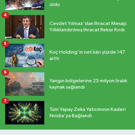
oldu
4
Cevdet Yılmaz'dan İhracat Mesajı:
Yıllıklandırılmış İhracat Rekor Kırdı
5
Koç Holding'in net kârı yüzde 147
arttı
6
Yangın bölgelerine 25 milyon liralık
kaynak sağlandı
7
Tüm Yapay Zeka Yatırımının Kaderi
Nvidia'ya Bağlandı