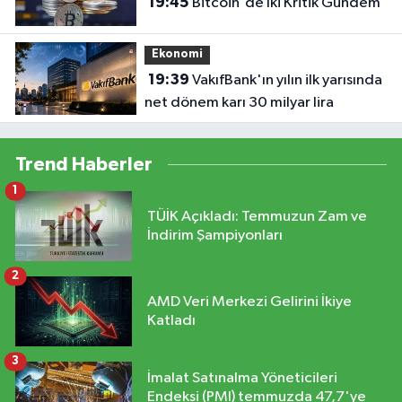
19:45
Bitcoin'de İki Kritik Gündem
Ekonomi
19:39
VakıfBank'ın yılın ilk yarısında
net dönem karı 30 milyar lira
Trend Haberler
1
TÜİK Açıkladı: Temmuzun Zam ve
İndirim Şampiyonları
2
AMD Veri Merkezi Gelirini İkiye
Katladı
3
İmalat Satınalma Yöneticileri
Endeksi (PMI) temmuzda 47,7'ye