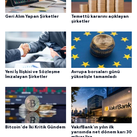
Geri Alım Yapan Şirketler
Temettü kararını açıklayan
şirketler
Yeni İş İlişkisi ve Sözleşme
Avrupa borsaları günü
İmzalayan Şirketler
yükselişle tamamladı
Bitcoin'de İki Kritik Gündem
VakıfBank'ın yılın ilk
yarısında net dönem karı 30
milyar lira