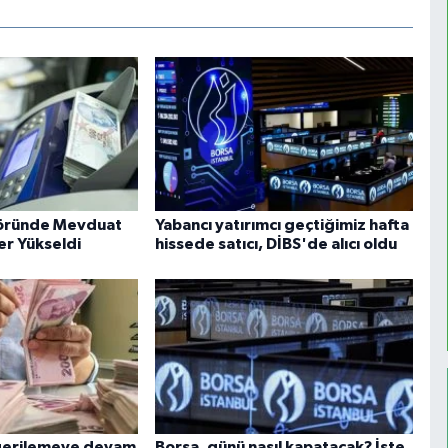
töründe Mevduat
Yabancı yatırımcı geçtiğimiz hafta
er Yükseldi
hissede satıcı, DİBS'de alıcı oldu
gerilemeye devam
Borsa, günü nasıl kapatacak? İşte