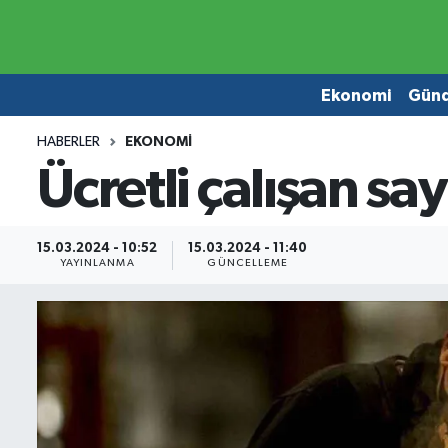
Ekonomi
Ekonomi
Ekonomi
Gün
Gündem
Gündem
HABERLER
EKONOMI
Ücretli çalışan say
Borsa
Borsa
Emlak
Emlak
15.03.2024 - 10:52
15.03.2024 - 11:40
YAYINLANMA
GÜNCELLEME
Emtia
Otomobil
Otomobil
Emtia
Gizlilik Sözleşmesi
BITCOIN
Hakkımızda
Yapay Zeka