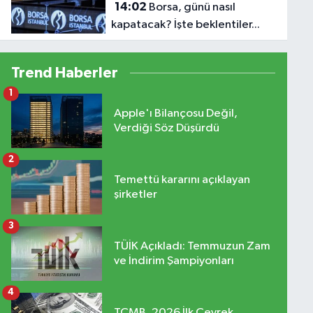
14:02
Borsa, günü nasıl
kapatacak? İşte beklentiler...
Trend Haberler
1
Apple'ı Bilançosu Değil,
Verdiği Söz Düşürdü
2
Temettü kararını açıklayan
şirketler
3
TÜİK Açıkladı: Temmuzun Zam
ve İndirim Şampiyonları
4
TCMB, 2026 İlk Çeyrek