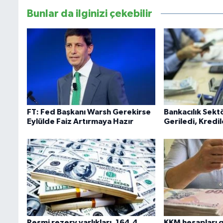
Bunlar da ilginizi çekebilir
FT: Fed Başkanı Warsh Gerekirse
Bankacılık Sek
Eylülde Faiz Artırmaya Hazır
Geriledi, Kredil
Resmi rezerv varlıkları, 164,4
KKM hesapları 