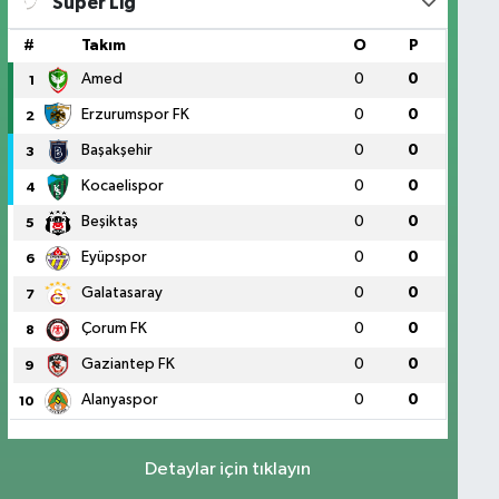
Süper Lig
#
Takım
O
P
Amed
0
0
1
Erzurumspor FK
0
0
2
Başakşehir
0
0
3
Kocaelispor
0
0
4
Beşiktaş
0
0
5
Eyüpspor
0
0
6
Galatasaray
0
0
7
Çorum FK
0
0
8
Gaziantep FK
0
0
9
Alanyaspor
0
0
10
Detaylar için tıklayın