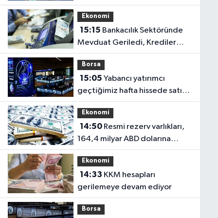
Artırmaya Hazır
Ekonomi
15:15
Bankacılık Sektöründe
Mevduat Geriledi, Krediler
Yükseldi
Borsa
15:05
Yabancı yatırımcı
geçtiğimiz hafta hissede satıcı,
DİBS'de alıcı oldu
Ekonomi
14:50
Resmi rezerv varlıkları,
164,4 milyar ABD dolarına
ulaştı
Ekonomi
14:33
KKM hesapları
gerilemeye devam ediyor
Borsa