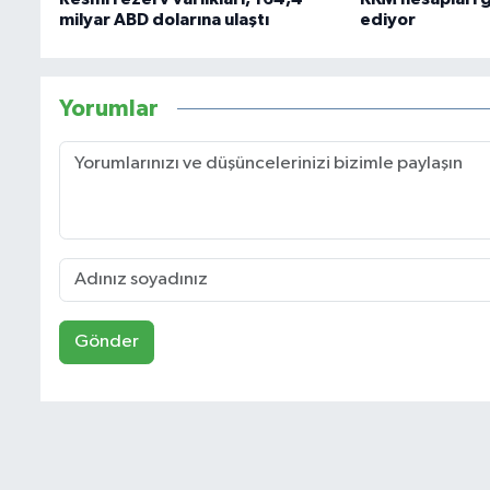
milyar ABD dolarına ulaştı
ediyor
Yorumlar
Gönder