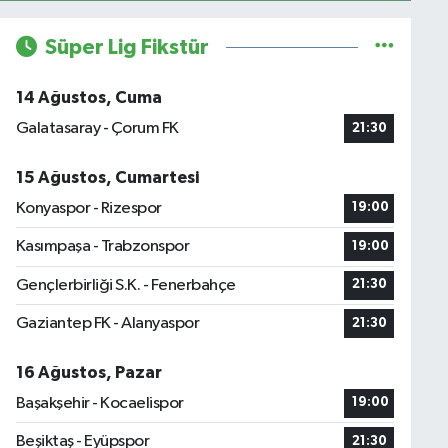
Süper Lig Fikstür
14 Ağustos, Cuma
Galatasaray - Çorum FK
21:30
15 Ağustos, Cumartesi
Konyaspor - Rizespor
19:00
Kasımpaşa - Trabzonspor
19:00
Gençlerbirliği S.K. - Fenerbahçe
21:30
Gaziantep FK - Alanyaspor
21:30
16 Ağustos, Pazar
Başakşehir - Kocaelispor
19:00
Beşiktaş - Eyüpspor
21:30