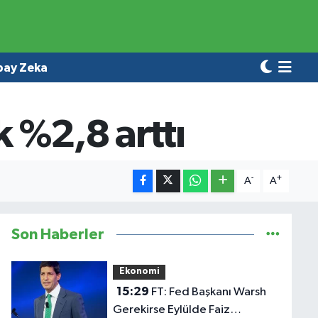
pay Zeka
ık %2,8 arttı
-
+
A
A
Son Haberler
Ekonomi
15:29
FT: Fed Başkanı Warsh
Gerekirse Eylülde Faiz