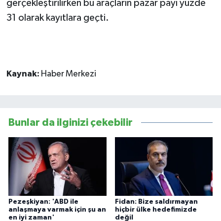
gerçekleştirilirken bu araçların pazar payı yüzde
31 olarak kayıtlara geçti.
Kaynak:
Haber Merkezi
Bunlar da ilginizi çekebilir
Pezeşkiyan: 'ABD ile
Fidan: Bize saldırmayan
anlaşmaya varmak için şu an
hiçbir ülke hedefimizde
en iyi zaman'
değil