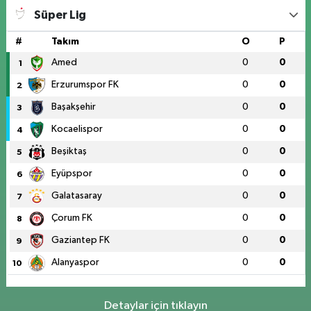
Süper Lig
#
Takım
O
P
Amed
0
0
1
Erzurumspor FK
0
0
2
Başakşehir
0
0
3
Kocaelispor
0
0
4
Beşiktaş
0
0
5
Eyüpspor
0
0
6
Galatasaray
0
0
7
Çorum FK
0
0
8
Gaziantep FK
0
0
9
Alanyaspor
0
0
10
Detaylar için tıklayın