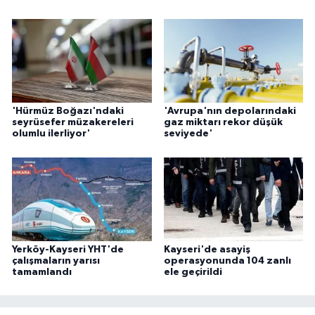
'Hürmüz Boğazı'ndaki
'Avrupa'nın depolarındaki
seyrüsefer müzakereleri
gaz miktarı rekor düşük
olumlu ilerliyor'
seviyede'
Yerköy-Kayseri YHT'de
Kayseri'de asayiş
çalışmaların yarısı
operasyonunda 104 zanlı
tamamlandı
ele geçirildi