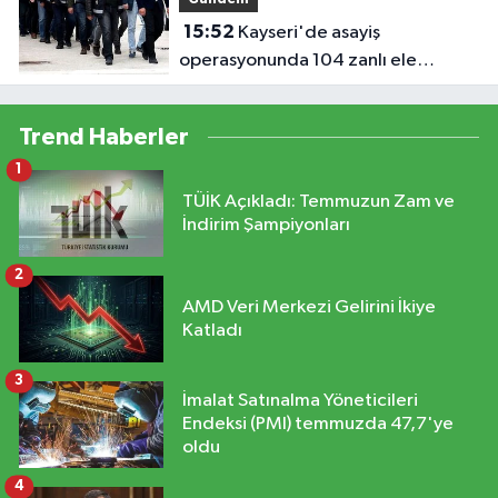
Gündem
15:52
Kayseri'de asayiş
operasyonunda 104 zanlı ele
geçirildi
Trend Haberler
1
TÜİK Açıkladı: Temmuzun Zam ve
İndirim Şampiyonları
2
AMD Veri Merkezi Gelirini İkiye
Katladı
3
İmalat Satınalma Yöneticileri
Endeksi (PMI) temmuzda 47,7'ye
oldu
4