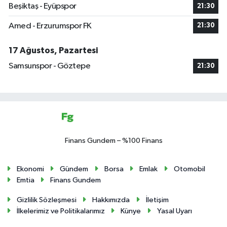
Beşiktaş - Eyüpspor
21:30
Amed - Erzurumspor FK
21:30
17 Ağustos, Pazartesi
Samsunspor - Göztepe
21:30
Finans Gundem – %100 Finans
Ekonomi
Gündem
Borsa
Emlak
Otomobil
Emtia
Finans Gundem
Gizlilik Sözleşmesi
Hakkımızda
İletişim
İlkelerimiz ve Politikalarımız
Künye
Yasal Uyarı