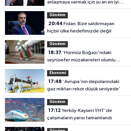
anlaşmaya varmak için şu an en iyi
zaman'
Gündem
20:44
Fidan: Bize saldırmayan
hiçbir ülke hedefimizde değil
Gündem
18:37
'Hürmüz Boğazı'ndaki
seyrüsefer müzakereleri olumlu
ilerliyor'
Ekonomi
17:48
'Avrupa'nın depolarındaki
gaz miktarı rekor düşük seviyede'
Gündem
17:12
Yerköy-Kayseri YHT'de
çalışmaların yarısı tamamlandı