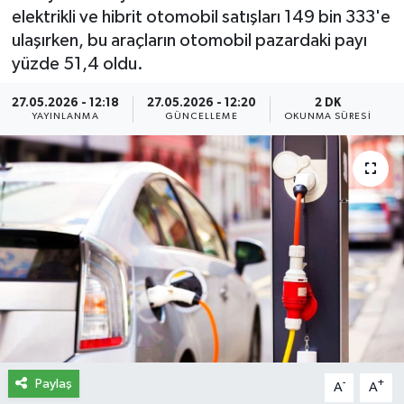
elektrikli ve hibrit otomobil satışları 149 bin 333'e
İletişim
ulaşırken, bu araçların otomobil pazardaki payı
yüzde 51,4 oldu.
Künye
27.05.2026 - 12:18
27.05.2026 - 12:20
2 DK
YAYINLANMA
GÜNCELLEME
OKUNMA SÜRESI
Yasal Uyarı
Paylaş
-
+
A
A