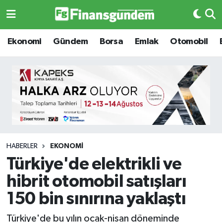
Ekonomi
Ekonomi
Ekonomi
Gündem
Borsa
Emlak
Otomobil
Gündem
Gündem
Borsa
Borsa
Emlak
Emlak
Emtia
Otomobil
HABERLER
EKONOMI
Türkiye'de elektrikli ve
Otomobil
Emtia
hibrit otomobil satışları
Gizlilik Sözleşmesi
BITCOIN
150 bin sınırına yaklaştı
Hakkımızda
Yapay Zeka
Türkiye'de bu yılın ocak-nisan döneminde