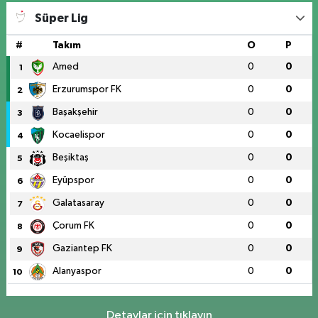
Süper Lig
#
Takım
O
P
Amed
0
0
1
Erzurumspor FK
0
0
2
Başakşehir
0
0
3
Kocaelispor
0
0
4
Beşiktaş
0
0
5
Eyüpspor
0
0
6
Galatasaray
0
0
7
Çorum FK
0
0
8
Gaziantep FK
0
0
9
Alanyaspor
0
0
10
Detaylar için tıklayın