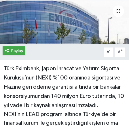
İletişim
Künye
Yasal Uyarı
Paylaş
-
+
A
A
Türk Eximbank, Japon İhracat ve Yatırım Sigorta
Kuruluşu’nun (NEXI) %100 oranında sigortası ve
Hazine geri ödeme garantisi altında bir bankalar
konsorsiyumundan 140 milyon Euro tutarında, 10
yıl vadeli bir kaynak anlaşması imzaladı.
NEXI’nin LEAD programı altında Türkiye’de bir
finansal kurum ile gerçekleştirdiği ilk işlem olma