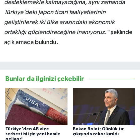
desteklemekle kalmayacağına, aynı zamanda
Türkiye’deki Japon ticari faaliyetlerinin
geliştirilerek iki ülke arasındaki ekonomik
ortaklığı güçlendireceğine inanıyoruz.”
şeklinde
açıklamada bulundu.
Bunlar da ilginizi çekebilir
Türkiye'den AB vize
Bakan Bolat: Günlük tır
serbestisi için yeni hamle
çıkışında rekor kırıldı
geliyor!