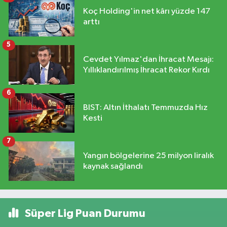
Koç Holding'in net kârı yüzde 147
arttı
5
Cevdet Yılmaz'dan İhracat Mesajı:
Yıllıklandırılmış İhracat Rekor Kırdı
6
BIST: Altın İthalatı Temmuzda Hız
Kesti
7
Yangın bölgelerine 25 milyon liralık
kaynak sağlandı
Süper Lig Puan Durumu