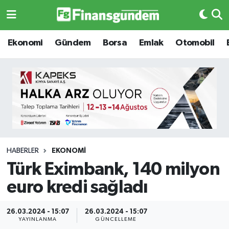
Ekonomi
Ekonomi
Ekonomi
Gündem
Borsa
Emlak
Otomobil
Gündem
Gündem
Borsa
Borsa
Emlak
Emlak
Emtia
Otomobil
HABERLER
EKONOMI
Türk Eximbank, 140 milyon
Otomobil
Emtia
euro kredi sağladı
Gizlilik Sözleşmesi
BITCOIN
26.03.2024 - 15:07
26.03.2024 - 15:07
Hakkımızda
Yapay Zeka
YAYINLANMA
GÜNCELLEME