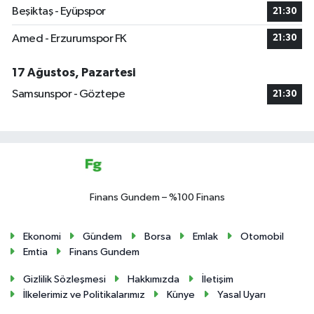
Beşiktaş - Eyüpspor
21:30
Amed - Erzurumspor FK
21:30
17 Ağustos, Pazartesi
Samsunspor - Göztepe
21:30
Finans Gundem – %100 Finans
Ekonomi
Gündem
Borsa
Emlak
Otomobil
Emtia
Finans Gundem
Gizlilik Sözleşmesi
Hakkımızda
İletişim
İlkelerimiz ve Politikalarımız
Künye
Yasal Uyarı