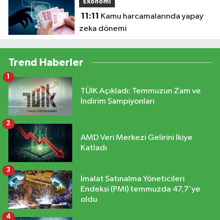
Ekonomi
11:11
Kamu harcamalarında yapay
zeka dönemi
Trend Haberler
1
TÜİK Açıkladı: Temmuzun Zam ve
İndirim Şampiyonları
2
AMD Veri Merkezi Gelirini İkiye
Katladı
3
İmalat Satınalma Yöneticileri
Endeksi (PMI) temmuzda 47,7'ye
oldu
4