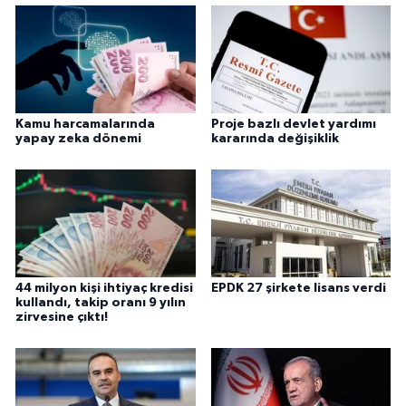
Kamu harcamalarında
Proje bazlı devlet yardımı
yapay zeka dönemi
kararında değişiklik
44 milyon kişi ihtiyaç kredisi
EPDK 27 şirkete lisans verdi
kullandı, takip oranı 9 yılın
zirvesine çıktı!