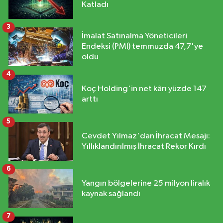
Katladı
3
İmalat Satınalma Yöneticileri
Endeksi (PMI) temmuzda 47,7'ye
oldu
4
Koç Holding'in net kârı yüzde 147
arttı
5
Cevdet Yılmaz'dan İhracat Mesajı:
Yıllıklandırılmış İhracat Rekor Kırdı
6
Yangın bölgelerine 25 milyon liralık
kaynak sağlandı
7