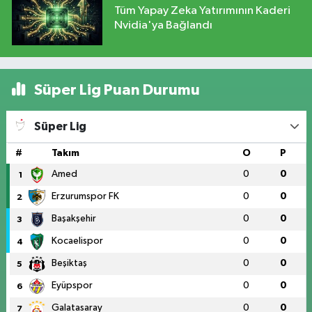
Tüm Yapay Zeka Yatırımının Kaderi
Nvidia'ya Bağlandı
Süper Lig Puan Durumu
Süper Lig
#
Takım
O
P
Amed
0
0
1
Erzurumspor FK
0
0
2
Başakşehir
0
0
3
Kocaelispor
0
0
4
Beşiktaş
0
0
5
Eyüpspor
0
0
6
Galatasaray
0
0
7