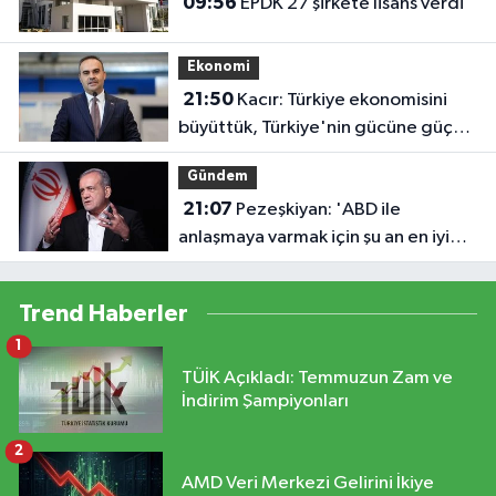
09:56
EPDK 27 şirkete lisans verdi
Ekonomi
21:50
Kacır: Türkiye ekonomisini
büyüttük, Türkiye'nin gücüne güç
kattık
Gündem
21:07
Pezeşkiyan: 'ABD ile
anlaşmaya varmak için şu an en iyi
zaman'
Trend Haberler
1
TÜİK Açıkladı: Temmuzun Zam ve
İndirim Şampiyonları
2
AMD Veri Merkezi Gelirini İkiye