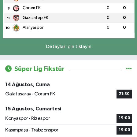
Çorum FK
0
0
8
Gaziantep FK
0
0
9
Alanyaspor
0
0
10
Detaylar için tıklayın
Süper Lig Fikstür
14 Ağustos, Cuma
Galatasaray - Çorum FK
21:30
15 Ağustos, Cumartesi
Konyaspor - Rizespor
19:00
Kasımpaşa - Trabzonspor
19:00