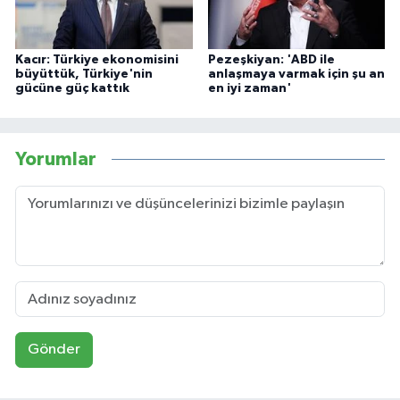
Kacır: Türkiye ekonomisini
Pezeşkiyan: 'ABD ile
büyüttük, Türkiye'nin
anlaşmaya varmak için şu an
gücüne güç kattık
en iyi zaman'
Yorumlar
Gönder