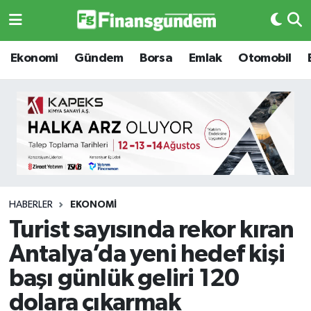
Ekonomi
Ekonomi
Ekonomi
Gündem
Borsa
Emlak
Otomobil
Gündem
Gündem
Borsa
Borsa
Emlak
Emlak
Emtia
Otomobil
HABERLER
EKONOMI
Turist sayısında rekor kıran
Otomobil
Emtia
Antalya’da yeni hedef kişi
Gizlilik Sözleşmesi
BITCOIN
başı günlük geliri 120
dolara çıkarmak
Hakkımızda
Yapay Zeka