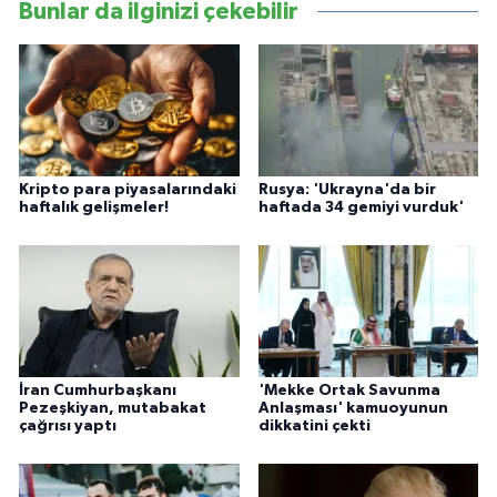
Bunlar da ilginizi çekebilir
Kripto para piyasalarındaki
Rusya: 'Ukrayna'da bir
haftalık gelişmeler!
haftada 34 gemiyi vurduk'
İran Cumhurbaşkanı
'Mekke Ortak Savunma
Pezeşkiyan, mutabakat
Anlaşması' kamuoyunun
çağrısı yaptı
dikkatini çekti