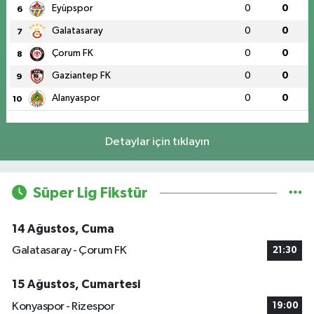
Eyüpspor
0
0
6
Galatasaray
0
0
7
Çorum FK
0
0
8
Gaziantep FK
0
0
9
Alanyaspor
0
0
10
Detaylar için tıklayın
Süper Lig Fikstür
14 Ağustos, Cuma
Galatasaray - Çorum FK
21:30
15 Ağustos, Cumartesi
Konyaspor - Rizespor
19:00