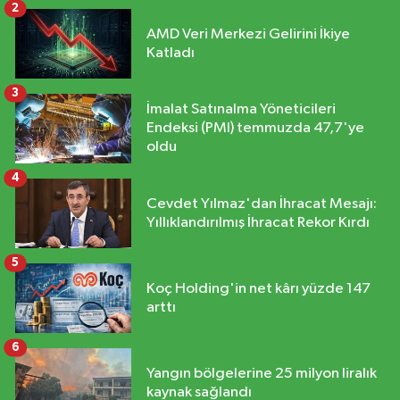
2
AMD Veri Merkezi Gelirini İkiye
Katladı
3
İmalat Satınalma Yöneticileri
Endeksi (PMI) temmuzda 47,7'ye
oldu
4
Cevdet Yılmaz'dan İhracat Mesajı:
Yıllıklandırılmış İhracat Rekor Kırdı
5
Koç Holding'in net kârı yüzde 147
arttı
6
Yangın bölgelerine 25 milyon liralık
kaynak sağlandı