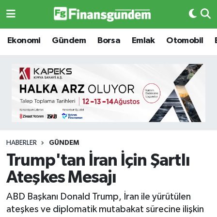
Ekonomi
Ekonomi
Ekonomi
Gündem
Borsa
Emlak
Otomobil
Gündem
Gündem
Borsa
Borsa
Emlak
Emlak
Emtia
Otomobil
HABERLER
GÜNDEM
Trump'tan İran İçin Şartlı
Otomobil
Emtia
Ateşkes Mesajı
Gizlilik Sözleşmesi
BITCOIN
ABD Başkanı Donald Trump, İran ile yürütülen
ateşkes ve diplomatik mutabakat sürecine ilişkin
Hakkımızda
Yapay Zeka