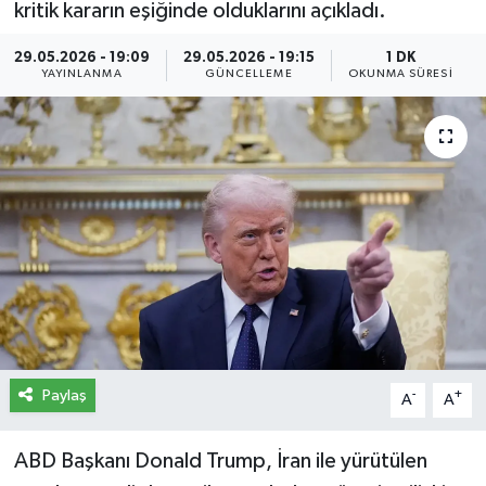
kritik kararın eşiğinde olduklarını açıkladı.
İletişim
29.05.2026 - 19:09
29.05.2026 - 19:15
1 DK
YAYINLANMA
GÜNCELLEME
OKUNMA SÜRESI
Künye
Yasal Uyarı
Paylaş
-
+
A
A
ABD Başkanı Donald Trump, İran ile yürütülen