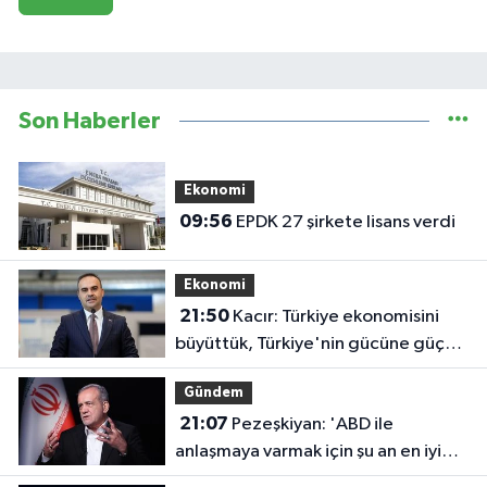
Son Haberler
Ekonomi
09:56
EPDK 27 şirkete lisans verdi
Ekonomi
21:50
Kacır: Türkiye ekonomisini
büyüttük, Türkiye'nin gücüne güç
kattık
Gündem
21:07
Pezeşkiyan: 'ABD ile
anlaşmaya varmak için şu an en iyi
zaman'