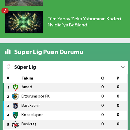
7
Tüm Yapay Zeka Yatırımının Kaderi
Nvidia'ya Bağlandı
Süper Lig Puan Durumu
Süper Lig
#
Takım
O
P
Amed
0
0
1
Erzurumspor FK
0
0
2
Başakşehir
0
0
3
Kocaelispor
0
0
4
Beşiktaş
0
0
5