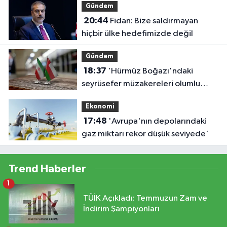
Gündem
20:44
Fidan: Bize saldırmayan
hiçbir ülke hedefimizde değil
Gündem
18:37
'Hürmüz Boğazı'ndaki
seyrüsefer müzakereleri olumlu
ilerliyor'
Ekonomi
17:48
'Avrupa'nın depolarındaki
gaz miktarı rekor düşük seviyede'
Trend Haberler
1
TÜİK Açıkladı: Temmuzun Zam ve
İndirim Şampiyonları