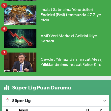
5
İmalat Satınalma Yöneticileri
Endeksi (PMI) temmuzda 47,7'ye
oldu
6
AMD Veri Merkezi Gelirini İkiye
Katladı
7
Cevdet Yılmaz'dan İhracat Mesajı:
Yıllıklandırılmış İhracat Rekor Kırdı
Süper Lig Puan Durumu
Süper Lig
#
Takım
O
P