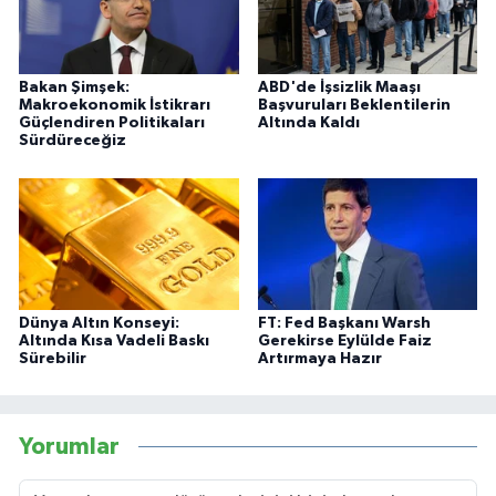
Bakan Şimşek:
ABD'de İşsizlik Maaşı
Makroekonomik İstikrarı
Başvuruları Beklentilerin
Güçlendiren Politikaları
Altında Kaldı
Sürdüreceğiz
Dünya Altın Konseyi:
FT: Fed Başkanı Warsh
Altında Kısa Vadeli Baskı
Gerekirse Eylülde Faiz
Sürebilir
Artırmaya Hazır
Yorumlar