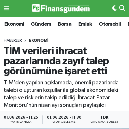
Ekonomi
Ekonomi
Ekonomi
Gündem
Borsa
Emlak
Otomobil
Gündem
Gündem
HABERLER
EKONOMI
TİM verileri ihracat
Borsa
Borsa
pazarlarında zayıf talep
Emlak
Emlak
görünümüne işaret etti
Emtia
Otomobil
TİM'den yapılan açıklamada, önemli pazarlarda
talebi oluşturan koşullar ile global ekonomideki
Otomobil
Emtia
talep ve risklerin takip edildiği İhracat Pazar
Monitörü'nün nisan ayı sonuçları paylaşıldı
Gizlilik Sözleşmesi
BITCOIN
01.06.2026 - 11:25
01.06.2026 - 11:30
1 DK
YAYINLANMA
GÜNCELLEME
OKUNMA SÜRESI
Hakkımızda
Yapay Zeka