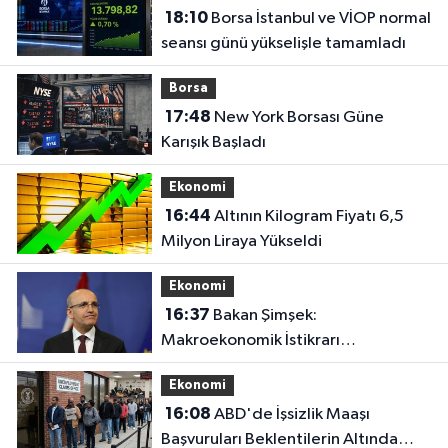
18:10
Borsa İstanbul ve VİOP normal
seansı günü yükselişle tamamladı
Borsa
17:48
New York Borsası Güne
Karışık Başladı
Ekonomi
16:44
Altının Kilogram Fiyatı 6,5
Milyon Liraya Yükseldi
Ekonomi
16:37
Bakan Şimşek:
Makroekonomik İstikrarı
Güçlendiren Politikaları
Ekonomi
Sürdüreceğiz
16:08
ABD'de İşsizlik Maaşı
Başvuruları Beklentilerin Altında