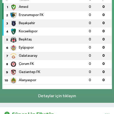
Amed
0
0
1
Erzurumspor FK
0
0
2
Başakşehir
0
0
3
Kocaelispor
0
0
4
Beşiktaş
0
0
5
Eyüpspor
0
0
6
Galatasaray
0
0
7
Çorum FK
0
0
8
Gaziantep FK
0
0
9
Alanyaspor
0
0
10
Detaylar için tıklayın