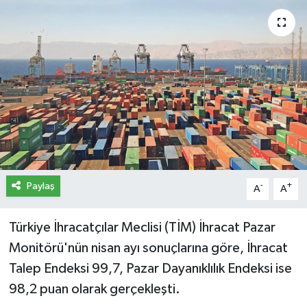
İletişim
Künye
Yasal Uyarı
Paylaş
-
+
A
A
Türkiye İhracatçılar Meclisi (TİM) İhracat Pazar
Monitörü'nün nisan ayı sonuçlarına göre, İhracat
Talep Endeksi 99,7, Pazar Dayanıklılık Endeksi ise
98,2 puan olarak gerçekleşti.