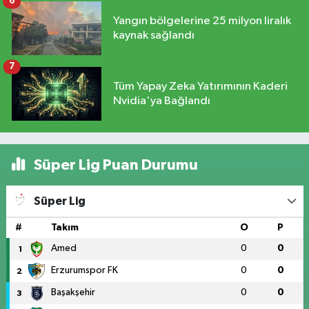
6
Yangın bölgelerine 25 milyon liralık
kaynak sağlandı
7
Tüm Yapay Zeka Yatırımının Kaderi
Nvidia'ya Bağlandı
Süper Lig Puan Durumu
Süper Lig
#
Takım
O
P
Amed
0
0
1
Erzurumspor FK
0
0
2
Başakşehir
0
0
3