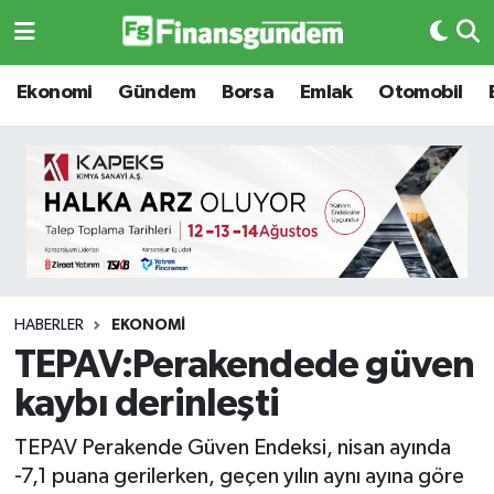
Ekonomi
Ekonomi
Ekonomi
Gündem
Borsa
Emlak
Otomobil
Gündem
Gündem
Borsa
Borsa
Emlak
Emlak
Emtia
Otomobil
HABERLER
EKONOMI
TEPAV:Perakendede güven
Otomobil
Emtia
kaybı derinleşti
Gizlilik Sözleşmesi
BITCOIN
TEPAV Perakende Güven Endeksi, nisan ayında
-7,1 puana gerilerken, geçen yılın aynı ayına göre
Hakkımızda
Yapay Zeka