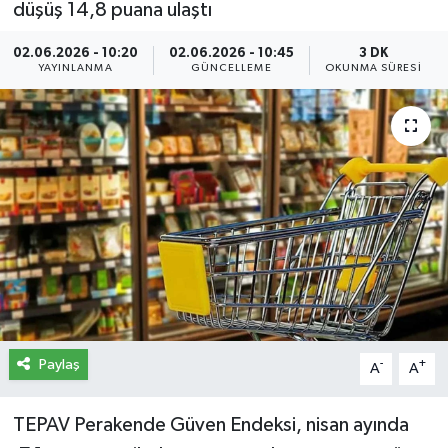
düşüş 14,8 puana ulaştı
İletişim
02.06.2026 - 10:20
02.06.2026 - 10:45
3 DK
YAYINLANMA
GÜNCELLEME
OKUNMA SÜRESI
Künye
Yasal Uyarı
Paylaş
-
+
A
A
TEPAV Perakende Güven Endeksi, nisan ayında