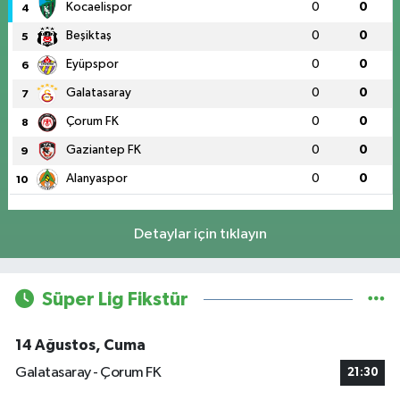
Kocaelispor
0
0
4
Beşiktaş
0
0
5
Eyüpspor
0
0
6
Galatasaray
0
0
7
Çorum FK
0
0
8
Gaziantep FK
0
0
9
Alanyaspor
0
0
10
Detaylar için tıklayın
Süper Lig Fikstür
14 Ağustos, Cuma
Galatasaray - Çorum FK
21:30