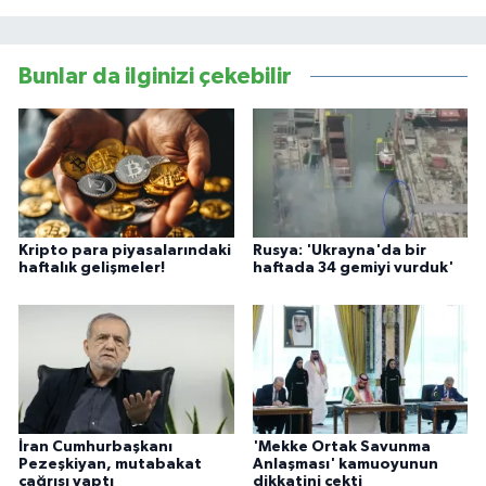
Bunlar da ilginizi çekebilir
Kripto para piyasalarındaki
Rusya: 'Ukrayna'da bir
haftalık gelişmeler!
haftada 34 gemiyi vurduk'
İran Cumhurbaşkanı
'Mekke Ortak Savunma
Pezeşkiyan, mutabakat
Anlaşması' kamuoyunun
çağrısı yaptı
dikkatini çekti