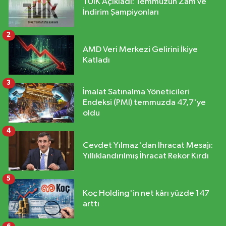
TÜİK Açıkladı: Temmuzun Zam ve
İndirim Şampiyonları
2
AMD Veri Merkezi Gelirini İkiye
Katladı
3
İmalat Satınalma Yöneticileri
Endeksi (PMI) temmuzda 47,7'ye
oldu
4
Cevdet Yılmaz'dan İhracat Mesajı:
Yıllıklandırılmış İhracat Rekor Kırdı
5
Koç Holding'in net kârı yüzde 147
arttı