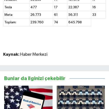
Tesla
477
17
22.387
16
Meta
26.773
61
56.311
33
Toplam:
239.760
74
645.798
Kaynak:
Haber Merkezi
Bunlar da ilginizi çekebilir