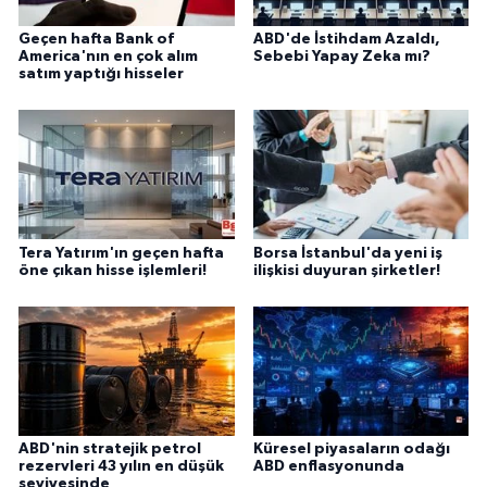
Geçen hafta Bank of
ABD'de İstihdam Azaldı,
America'nın en çok alım
Sebebi Yapay Zeka mı?
satım yaptığı hisseler
Tera Yatırım'ın geçen hafta
Borsa İstanbul'da yeni iş
öne çıkan hisse işlemleri!
ilişkisi duyuran şirketler!
ABD'nin stratejik petrol
Küresel piyasaların odağı
rezervleri 43 yılın en düşük
ABD enflasyonunda
seviyesinde