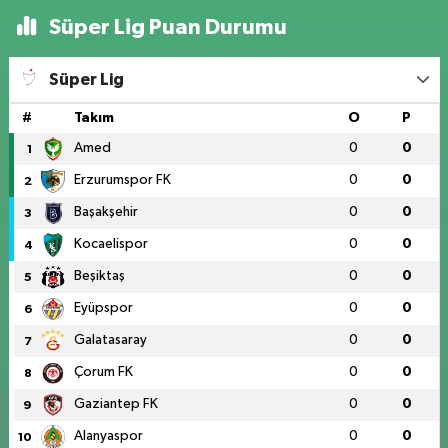
Süper Lig Puan Durumu
Süper Lig
#
Takım
O
P
Amed
0
0
1
Erzurumspor FK
0
0
2
Başakşehir
0
0
3
Kocaelispor
0
0
4
Beşiktaş
0
0
5
Eyüpspor
0
0
6
Galatasaray
0
0
7
Çorum FK
0
0
8
Gaziantep FK
0
0
9
Alanyaspor
0
0
10