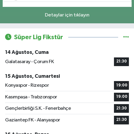
Detaylar için tıklayın
Süper Lig Fikstür
14 Ağustos, Cuma
Galatasaray - Çorum FK
21:30
15 Ağustos, Cumartesi
Konyaspor - Rizespor
19:00
Kasımpaşa - Trabzonspor
19:00
Gençlerbirliği S.K. - Fenerbahçe
21:30
Gaziantep FK - Alanyaspor
21:30