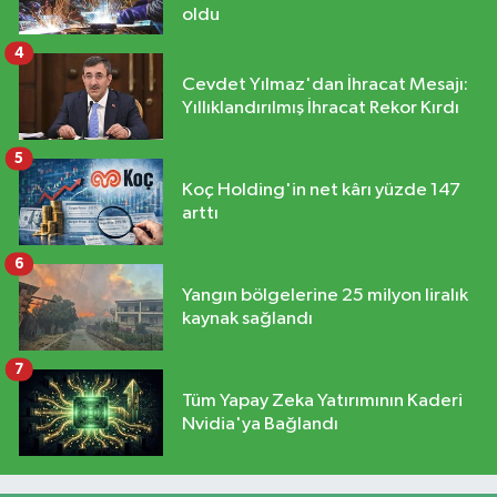
oldu
4
Cevdet Yılmaz'dan İhracat Mesajı:
Yıllıklandırılmış İhracat Rekor Kırdı
5
Koç Holding'in net kârı yüzde 147
arttı
6
Yangın bölgelerine 25 milyon liralık
kaynak sağlandı
7
Tüm Yapay Zeka Yatırımının Kaderi
Nvidia'ya Bağlandı