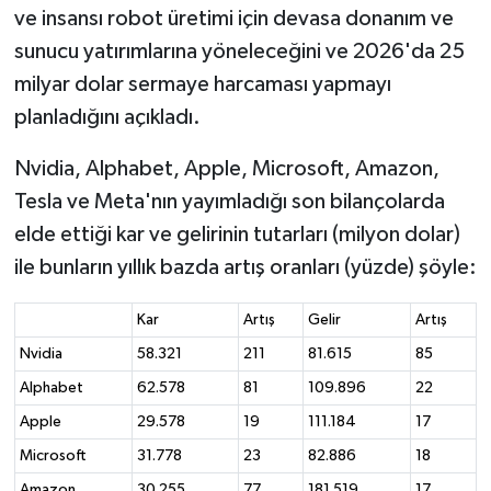
ve insansı robot üretimi için devasa donanım ve
sunucu yatırımlarına yöneleceğini ve 2026'da 25
milyar dolar sermaye harcaması yapmayı
planladığını açıkladı.
Nvidia, Alphabet, Apple, Microsoft, Amazon,
Tesla ve Meta'nın yayımladığı son bilançolarda
elde ettiği kar ve gelirinin tutarları (milyon dolar)
ile bunların yıllık bazda artış oranları (yüzde) şöyle:
Kar
Artış
Gelir
Artış
Nvidia
58.321
211
81.615
85
Alphabet
62.578
81
109.896
22
Apple
29.578
19
111.184
17
Microsoft
31.778
23
82.886
18
Amazon
30.255
77
181.519
17