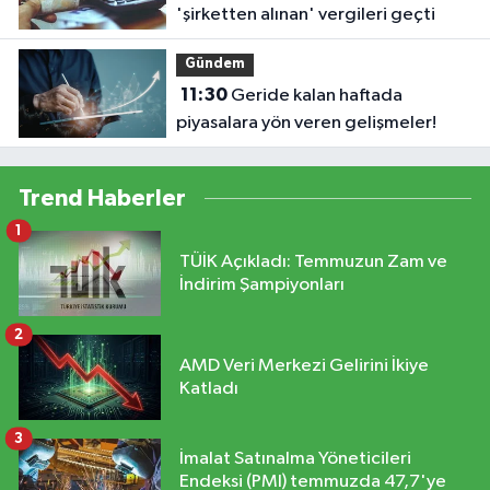
'şirketten alınan' vergileri geçti
Gündem
11:30
Geride kalan haftada
piyasalara yön veren gelişmeler!
Trend Haberler
1
TÜİK Açıkladı: Temmuzun Zam ve
İndirim Şampiyonları
2
AMD Veri Merkezi Gelirini İkiye
Katladı
3
İmalat Satınalma Yöneticileri
Endeksi (PMI) temmuzda 47,7'ye