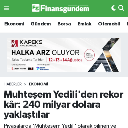
Ekonomi
Ekonomi
Ekonomi
Gündem
Borsa
Emlak
Otomobil
Gündem
Gündem
Borsa
Borsa
Emlak
Emlak
Emtia
Otomobil
HABERLER
EKONOMI
Muhteşem Yedili'den rekor
Otomobil
Emtia
kâr: 240 milyar dolara
Gizlilik Sözleşmesi
BITCOIN
yaklaştılar
Hakkımızda
Yapay Zeka
Piyasalarda 'Muhteşem Yedili' olarak bilinen ve