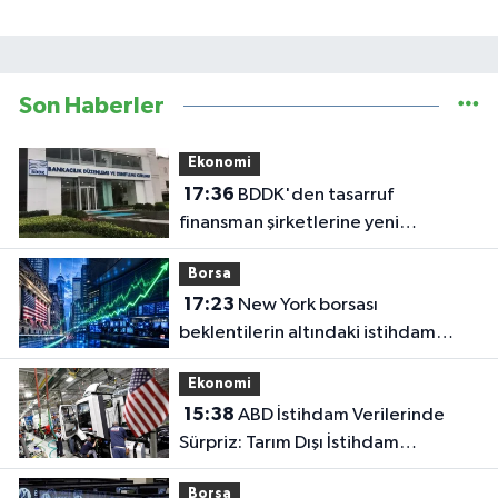
Son Haberler
Ekonomi
17:36
BDDK'den tasarruf
finansman şirketlerine yeni
düzenleme
Borsa
17:23
New York borsası
beklentilerin altındaki istihdam
verileri sonrası yükselişle açıldı
Ekonomi
15:38
ABD İstihdam Verilerinde
Sürpriz: Tarım Dışı İstihdam
Temmuz'da 23 Bin Azaldı
Borsa