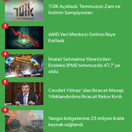
TÜİK Açıkladı: Temmuzun Zam ve
İndirim Şampiyonları
3
AMD Veri Merkezi Gelirini İkiye
Katladı
4
İmalat Satınalma Yöneticileri
Endeksi (PMI) temmuzda 47,7'ye
oldu
5
Cevdet Yılmaz'dan İhracat Mesajı:
Yıllıklandırılmış İhracat Rekor Kırdı
6
Yangın bölgelerine 25 milyon liralık
kaynak sağlandı