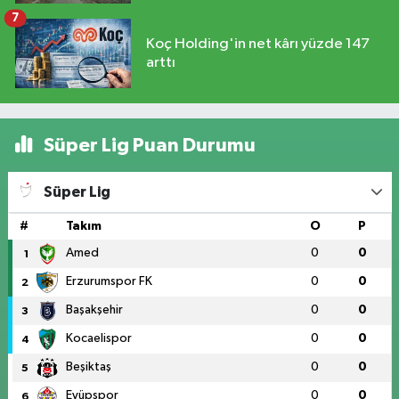
7
Koç Holding'in net kârı yüzde 147
arttı
Süper Lig Puan Durumu
Süper Lig
#
Takım
O
P
Amed
0
0
1
Erzurumspor FK
0
0
2
Başakşehir
0
0
3
Kocaelispor
0
0
4
Beşiktaş
0
0
5
Eyüpspor
0
0
6