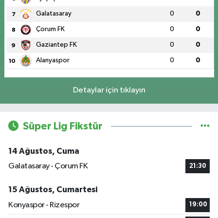
Galatasaray
0
0
7
Çorum FK
0
0
8
Gaziantep FK
0
0
9
Alanyaspor
0
0
10
Detaylar için tıklayın
Süper Lig Fikstür
14 Ağustos, Cuma
Galatasaray - Çorum FK
21:30
15 Ağustos, Cumartesi
Konyaspor - Rizespor
19:00