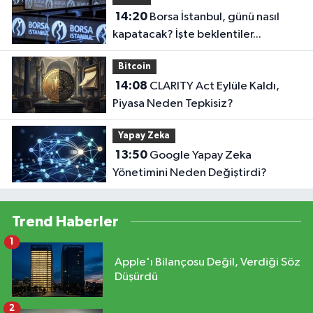
14:20
Borsa İstanbul, günü nasıl
kapatacak? İşte beklentiler...
Bitcoin
14:08
CLARITY Act Eylüle Kaldı,
Piyasa Neden Tepkisiz?
Yapay Zeka
13:50
Google Yapay Zeka
Yönetimini Neden Değiştirdi?
Trend Haberler
1
Apple'ı Bilançosu Değil, Verdiği Söz
Düşürdü
2