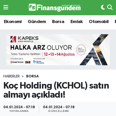
Ekonomi
Ekonomi
Ekonomi
Gündem
Borsa
Emlak
Otomobil
Gündem
Gündem
Borsa
Borsa
Emlak
Emlak
Emtia
Otomobil
HABERLER
BORSA
Koç Holding (KCHOL) satın
Otomobil
Emtia
almayı açıkladı!
Gizlilik Sözleşmesi
BITCOIN
04.01.2024 - 07:18
04.01.2024 - 07:18
Hakkımızda
Yapay Zeka
YAYINLANMA
GÜNCELLEME