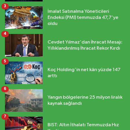
3
İmalat Satınalma Yöneticileri
Endeksi (PMI) temmuzda 47,7'ye
oldu
4
Cevdet Yılmaz'dan İhracat Mesajı:
Yıllıklandırılmış İhracat Rekor Kırdı
5
Koç Holding'in net kârı yüzde 147
arttı
6
Yangın bölgelerine 25 milyon liralık
kaynak sağlandı
7
BIST: Altın İthalatı Temmuzda Hız