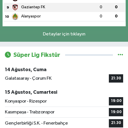
Gaziantep FK
0
0
9
Alanyaspor
0
0
10
Detaylar için tıklayın
Süper Lig Fikstür
14 Ağustos, Cuma
Galatasaray - Çorum FK
21:30
15 Ağustos, Cumartesi
Konyaspor - Rizespor
19:00
Kasımpaşa - Trabzonspor
19:00
Gençlerbirliği S.K. - Fenerbahçe
21:30