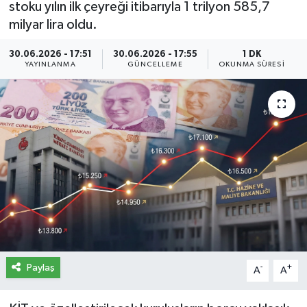
stoku yılın ilk çeyreği itibarıyla 1 trilyon 585,7
milyar lira oldu.
İletişim
30.06.2026 - 17:51
30.06.2026 - 17:55
1 DK
Künye
YAYINLANMA
GÜNCELLEME
OKUNMA SÜRESI
Yasal Uyarı
Paylaş
-
+
A
A