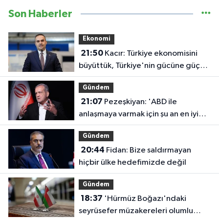
Son Haberler
Ekonomi
21:50
Kacır: Türkiye ekonomisini
büyüttük, Türkiye'nin gücüne güç
kattık
Gündem
21:07
Pezeşkiyan: 'ABD ile
anlaşmaya varmak için şu an en iyi
zaman'
Gündem
20:44
Fidan: Bize saldırmayan
hiçbir ülke hedefimizde değil
Gündem
18:37
'Hürmüz Boğazı'ndaki
seyrüsefer müzakereleri olumlu