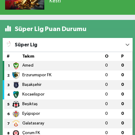
Kesti
Süper Lig Puan Durumu
Süper Lig
#
Takım
O
P
Amed
0
0
1
Erzurumspor FK
0
0
2
Başakşehir
0
0
3
Kocaelispor
0
0
4
Beşiktaş
0
0
5
Eyüpspor
0
0
6
Galatasaray
0
0
7
Çorum FK
0
0
8