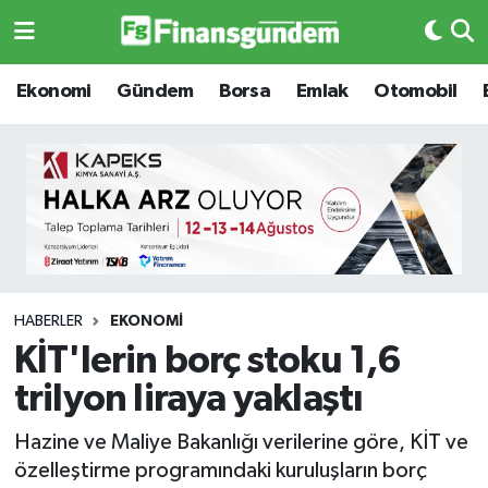
Ekonomi
Ekonomi
Ekonomi
Gündem
Borsa
Emlak
Otomobil
Gündem
Gündem
Borsa
Borsa
Emlak
Emlak
Emtia
Otomobil
HABERLER
EKONOMI
KİT'lerin borç stoku 1,6
Otomobil
Emtia
trilyon liraya yaklaştı
Gizlilik Sözleşmesi
BITCOIN
Hazine ve Maliye Bakanlığı verilerine göre, KİT ve
özelleştirme programındaki kuruluşların borç
Hakkımızda
Yapay Zeka