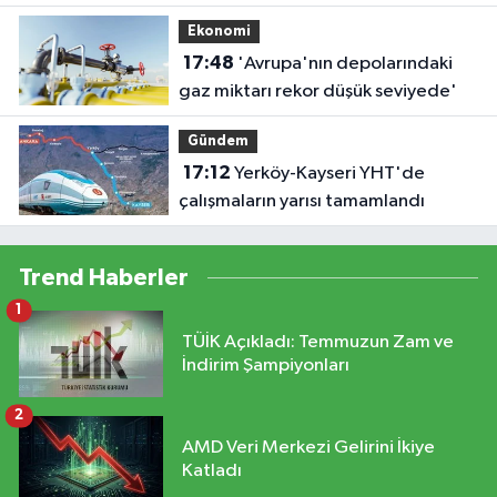
ilerliyor'
Ekonomi
17:48
'Avrupa'nın depolarındaki
gaz miktarı rekor düşük seviyede'
Gündem
17:12
Yerköy-Kayseri YHT'de
çalışmaların yarısı tamamlandı
Trend Haberler
1
TÜİK Açıkladı: Temmuzun Zam ve
İndirim Şampiyonları
2
AMD Veri Merkezi Gelirini İkiye
Katladı