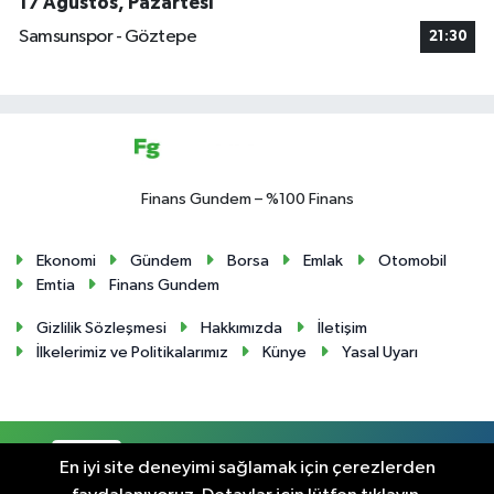
17 Ağustos, Pazartesi
Samsunspor - Göztepe
21:30
Finans Gundem – %100 Finans
Ekonomi
Gündem
Borsa
Emlak
Otomobil
Emtia
Finans Gundem
Gizlilik Sözleşmesi
Hakkımızda
İletişim
İlkelerimiz ve Politikalarımız
Künye
Yasal Uyarı
RSS
Copyright © 2024. Her hakkı saklıdır.
En iyi site deneyimi sağlamak için çerezlerden