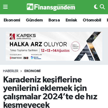
Ekonomi
Ekonomi
Ekonomi
Gündem
Borsa
Emlak
Otomobil
Gündem
Gündem
Borsa
Borsa
Emlak
Emlak
Emtia
Otomobil
HABERLER
EKONOMI
Karadeniz keşiflerine
Otomobil
Emtia
yenilerini eklemek için
Gizlilik Sözleşmesi
BITCOIN
çalışmalar 2024’te de hız
kesmeyecek
Hakkımızda
Yapay Zeka