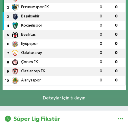
Erzurumspor FK
0
0
2
Başakşehir
0
0
3
Kocaelispor
0
0
4
Beşiktaş
0
0
5
Eyüpspor
0
0
6
Galatasaray
0
0
7
Çorum FK
0
0
8
Gaziantep FK
0
0
9
Alanyaspor
0
0
10
Detaylar için tıklayın
Süper Lig Fikstür