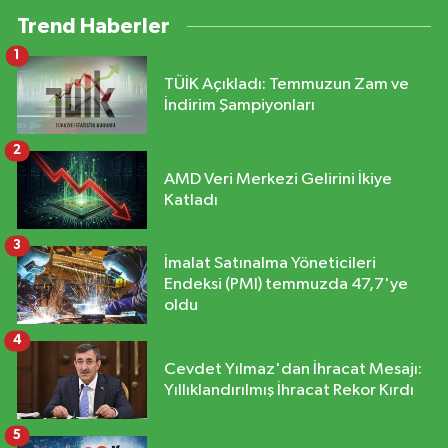
Trend Haberler
1
TÜİK Açıkladı: Temmuzun Zam ve
İndirim Şampiyonları
2
AMD Veri Merkezi Gelirini İkiye
Katladı
3
İmalat Satınalma Yöneticileri
Endeksi (PMI) temmuzda 47,7'ye
oldu
4
Cevdet Yılmaz'dan İhracat Mesajı:
Yıllıklandırılmış İhracat Rekor Kırdı
5