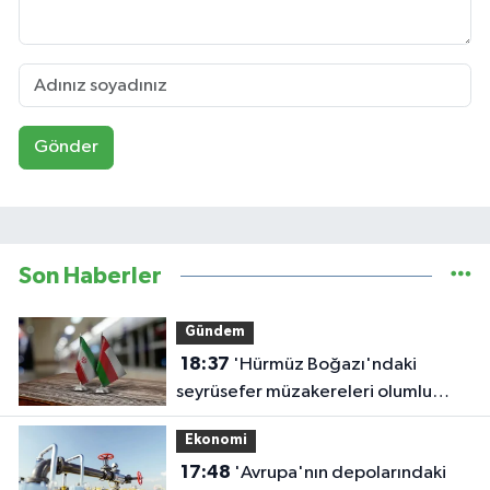
Gönder
Son Haberler
Gündem
18:37
'Hürmüz Boğazı'ndaki
seyrüsefer müzakereleri olumlu
ilerliyor'
Ekonomi
17:48
'Avrupa'nın depolarındaki