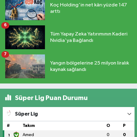
Koç Holding'in net kârı yüzde 147
arttı
6
Tüm Yapay Zeka Yatırımının Kaderi
Nvidia'ya Bağlandı
7
Yangın bölgelerine 25 milyon liralık
kaynak sağlandı
Süper Lig Puan Durumu
Süper Lig
#
Takım
O
P
Amed
0
0
1