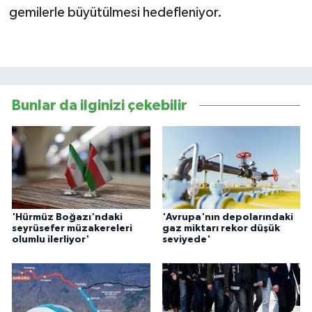
gemilerle büyütülmesi hedefleniyor.​​​​​​​
Bunlar da ilginizi çekebilir
'Hürmüz Boğazı'ndaki
'Avrupa'nın depolarındaki
seyrüsefer müzakereleri
gaz miktarı rekor düşük
olumlu ilerliyor'
seviyede'