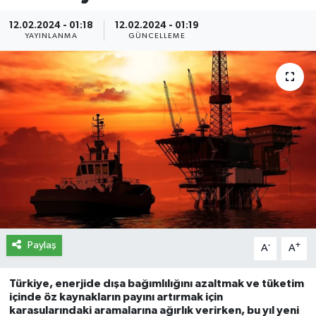
İletişim
12.02.2024 - 01:18
12.02.2024 - 01:19
YAYINLANMA
GÜNCELLEME
Künye
Yasal Uyarı
Paylaş
-
+
A
A
Türkiye, enerjide dışa bağımlılığını azaltmak ve tüketim
içinde öz kaynakların payını artırmak için
karasularındaki aramalarına ağırlık verirken, bu yıl yeni