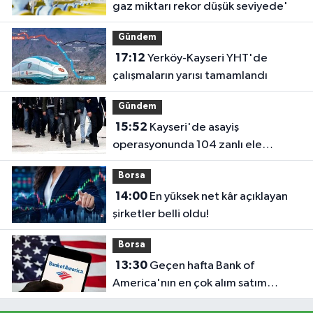
gaz miktarı rekor düşük seviyede'
Gündem
17:12
Yerköy-Kayseri YHT'de
çalışmaların yarısı tamamlandı
Gündem
15:52
Kayseri'de asayiş
operasyonunda 104 zanlı ele
geçirildi
Borsa
14:00
En yüksek net kâr açıklayan
şirketler belli oldu!
Borsa
13:30
Geçen hafta Bank of
America'nın en çok alım satım
yaptığı hisseler