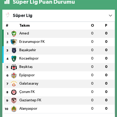
Süper Lig Puan Durumu
Süper Lig
#
Takım
O
P
Amed
0
0
1
Erzurumspor FK
0
0
2
Başakşehir
0
0
3
Kocaelispor
0
0
4
Beşiktaş
0
0
5
Eyüpspor
0
0
6
Galatasaray
0
0
7
Çorum FK
0
0
8
Gaziantep FK
0
0
9
Alanyaspor
0
0
10