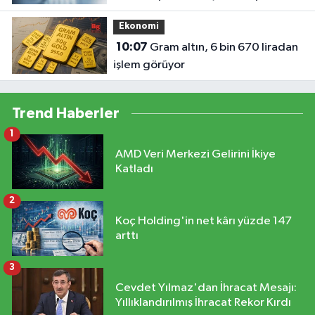
Ekonomi
10:07
Gram altın, 6 bin 670 liradan
işlem görüyor
Trend Haberler
1
AMD Veri Merkezi Gelirini İkiye
Katladı
2
Koç Holding'in net kârı yüzde 147
arttı
3
Cevdet Yılmaz'dan İhracat Mesajı:
Yıllıklandırılmış İhracat Rekor Kırdı