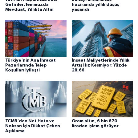
Getiriler:Temmuzda
haziranda yıllık düşüş
Mevduat, Yıllıkta Altın
yaşandı
Türkiye'nin Ana İhracat
İnşaat Maliyetlerinde Yıllık
Pazarlarında Talep
Artış Hız Kesmiyor: Yüzde
Koşulları İyileşti
28,66
TCMB'den Net Hata ve
Gram altın, 6 bin 670
Noksan İçin Dikkat Çeken
liradan işlem görüyor
Açıklama