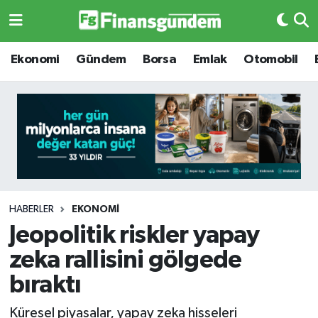
Ekonomi
Ekonomi
Ekonomi
Gündem
Borsa
Emlak
Otomobil
Gündem
Gündem
Borsa
Borsa
Emlak
Emlak
Emtia
Otomobil
HABERLER
EKONOMI
Jeopolitik riskler yapay
Otomobil
Emtia
zeka rallisini gölgede
Gizlilik Sözleşmesi
BITCOIN
bıraktı
Hakkımızda
Yapay Zeka
Küresel piyasalar, yapay zeka hisseleri