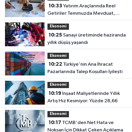
10:33
Yatırım Araçlarında Reel
Getiriler:Temmuzda Mevduat,
Yıllıkta Altın
Ekonomi
10:25
Sanayi üretiminde haziranda
yıllık düşüş yaşandı
Ekonomi
10:22
Türkiye'nin Ana İhracat
Pazarlarında Talep Koşulları İyileşti
Ekonomi
10:19
İnşaat Maliyetlerinde Yıllık
Artış Hız Kesmiyor: Yüzde 28,66
Ekonomi
10:17
TCMB'den Net Hata ve
Noksan İçin Dikkat Çeken Açıklama