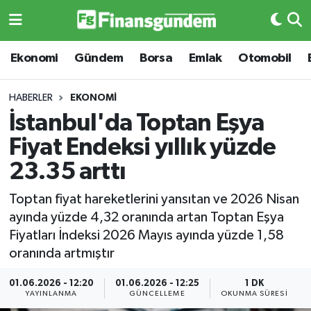
Ekonomi
Ekonomi
Ekonomi
Gündem
Borsa
Emlak
Otomobil
Gündem
Gündem
HABERLER
EKONOMI
İstanbul'da Toptan Eşya
Borsa
Borsa
Fiyat Endeksi yıllık yüzde
Emlak
Emlak
23.35 arttı
Emtia
Otomobil
Toptan fiyat hareketlerini yansıtan ve 2026 Nisan
ayında yüzde 4,32 oranında artan Toptan Eşya
Otomobil
Emtia
Fiyatları İndeksi 2026 Mayıs ayında yüzde 1,58
oranında artmıştır
Gizlilik Sözleşmesi
BITCOIN
01.06.2026 - 12:20
01.06.2026 - 12:25
1 DK
YAYINLANMA
GÜNCELLEME
OKUNMA SÜRESI
Hakkımızda
Yapay Zeka