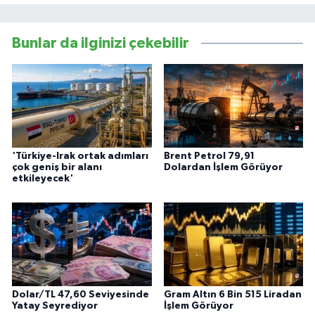
Bunlar da ilginizi çekebilir
'Türkiye-Irak ortak adımları
Brent Petrol 79,91
çok geniş bir alanı
Dolardan İşlem Görüyor
etkileyecek'
Dolar/TL 47,60 Seviyesinde
Gram Altın 6 Bin 515 Liradan
Yatay Seyrediyor
İşlem Görüyor