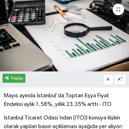
İletişim
Künye
Yasal Uyarı
Paylaş
-
+
A
A
Mayıs ayında İstanbul'da Toptan Eşya Fiyat
Endeksi aylık 1.58%, yıllık 23.35% arttı - İTO
İstanbul Ticaret Odası'ndan (İTO)) konuya ilişkin
olarak yapılan basın açıklaması aşağıda yer alıyor: