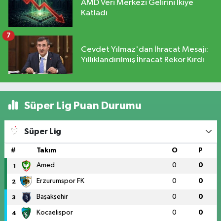
AMD Veri Merkezi Gelirini İkiye
Katladı
7
Cevdet Yılmaz'dan İhracat Mesajı:
Yıllıklandırılmış İhracat Rekor Kırdı
Süper Lig Puan Durumu
Süper Lig
#
Takım
O
P
Amed
0
0
1
Erzurumspor FK
0
0
2
Başakşehir
0
0
3
Kocaelispor
0
0
4