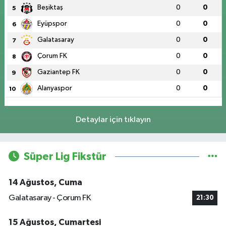
Beşiktaş
0
0
5
Eyüpspor
0
0
6
Galatasaray
0
0
7
Çorum FK
0
0
8
Gaziantep FK
0
0
9
Alanyaspor
0
0
10
Detaylar için tıklayın
Süper Lig Fikstür
14 Ağustos, Cuma
Galatasaray - Çorum FK
21:30
15 Ağustos, Cumartesi