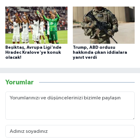
Beşiktaş, Avrupa Ligi'nde
Trump, ABD ordusu
Hradec Kralove'ye konuk
hakkında çıkan iddialara
olacak!
yanıt verdi
Yorumlar