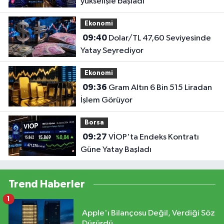
yükselişle başladı
Ekonomi
09:40
Dolar/TL 47,60 Seviyesinde
Yatay Seyrediyor
Ekonomi
09:36
Gram Altın 6 Bin 515 Liradan
İşlem Görüyor
Borsa
09:27
VİOP'ta Endeks Kontratı
Güne Yatay Başladı
Trend Haberler
1
Apple'ı Bilançosu Değil, Verdiği Söz
Düşürdü