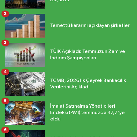
2
Temettü kararını açıklayan şirketler
3
TÜİK Açıkladı: Temmuzun Zam ve
İndirim Şampiyonları
4
TCMB, 2026 İlk Çeyrek Bankacılık
Verilerini Açıkladı
5
İmalat Satınalma Yöneticileri
Endeksi (PMI) temmuzda 47,7'ye
oldu
6