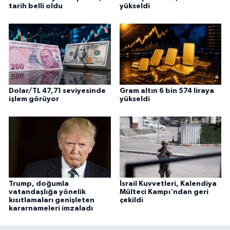
tarih belli oldu
yükseldi
Dolar/TL 47,71 seviyesinde
Gram altın 6 bin 574 liraya
işlem görüyor
yükseldi
Trump, doğumla
İsrail Kuvvetleri, Kalendiya
vatandaşlığa yönelik
Mülteci Kampı'ndan geri
kısıtlamaları genişleten
çekildi
kararnameleri imzaladı