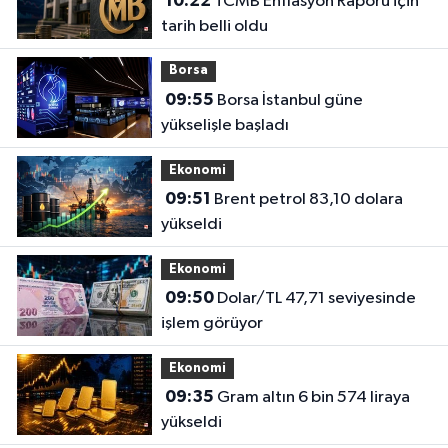
10:22
TCMB Enflasyon Raporu için
tarih belli oldu
Borsa
09:55
Borsa İstanbul güne
yükselişle başladı
Ekonomi
09:51
Brent petrol 83,10 dolara
yükseldi
Ekonomi
09:50
Dolar/TL 47,71 seviyesinde
işlem görüyor
Ekonomi
09:35
Gram altın 6 bin 574 liraya
yükseldi