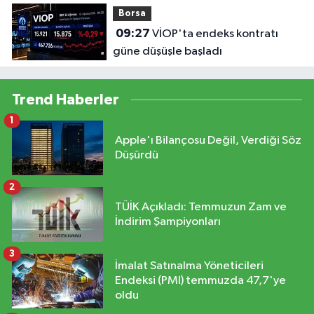
Borsa
09:27
VİOP'ta endeks kontratı
güne düşüşle başladı
Trend Haberler
1
Apple'ı Bilançosu Değil, Verdiği Söz
Düşürdü
2
TÜİK Açıkladı: Temmuzun Zam ve
İndirim Şampiyonları
3
İmalat Satınalma Yöneticileri
Endeksi (PMI) temmuzda 47,7'ye
oldu