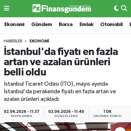
Ekonomi
Ekonomi
Ekonomi
Gündem
Borsa
Emlak
Otomobil
Gündem
Gündem
HABERLER
EKONOMI
İstanbul'da fiyatı en fazla
Borsa
Borsa
artan ve azalan ürünleri
Emlak
Emlak
belli oldu
Emtia
Otomobil
İstanbul Ticaret Odası (İTO), mayıs ayında
İstanbul'da perakende fiyatı en fazla artan ve
Otomobil
Emtia
azalan ürünleri açıkladı
Gizlilik Sözleşmesi
BITCOIN
02.06.2026 - 11:37
02.06.2026 - 11:40
1 DK
YAYINLANMA
GÜNCELLEME
OKUNMA SÜRESI
Hakkımızda
Yapay Zeka