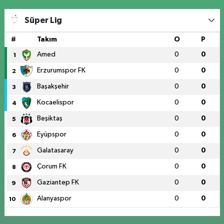
Süper Lig
#
Takım
O
P
Amed
0
0
1
Erzurumspor FK
0
0
2
Başakşehir
0
0
3
Kocaelispor
0
0
4
Beşiktaş
0
0
5
Eyüpspor
0
0
6
Galatasaray
0
0
7
Çorum FK
0
0
8
Gaziantep FK
0
0
9
Alanyaspor
0
0
10