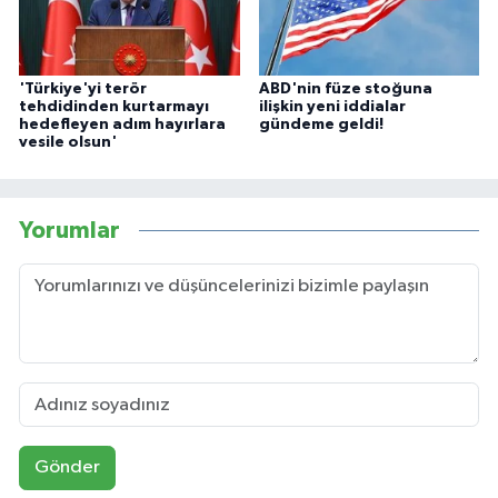
'Türkiye'yi terör
ABD'nin füze stoğuna
tehdidinden kurtarmayı
ilişkin yeni iddialar
hedefleyen adım hayırlara
gündeme geldi!
vesile olsun'
Yorumlar
Gönder