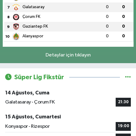
Galatasaray
0
0
7
Çorum FK
0
0
8
Gaziantep FK
0
0
9
Alanyaspor
0
0
10
Detaylar için tıklayın
Süper Lig Fikstür
14 Ağustos, Cuma
Galatasaray - Çorum FK
21:30
15 Ağustos, Cumartesi
Konyaspor - Rizespor
19:00