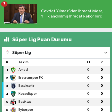
7
Cevdet Yılmaz'dan İhracat Mesajı:
Yıllıklandırılmış İhracat Rekor Kırdı
Süper Lig Puan Durumu
Süper Lig
#
Takım
O
P
Amed
0
0
1
Erzurumspor FK
0
0
2
Başakşehir
0
0
3
Kocaelispor
0
0
4
Beşiktaş
0
0
5
Eyüpspor
0
0
6