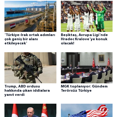
'Türkiye-Irak ortak adımları
Beşiktaş, Avrupa Ligi'nde
çok geniş bir alanı
Hradec Kralove'ye konuk
etkileyecek'
olacak!
Trump, ABD ordusu
MGK toplanıyor: Gündem
hakkında çıkan iddialara
Terörsüz Türkiye
yanıt verdi