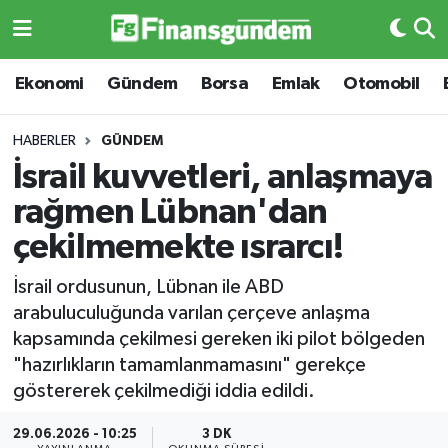
Ekonomi
Ekonomi
Ekonomi
Gündem
Borsa
Emlak
Otomobil
Gündem
Gündem
HABERLER
GÜNDEM
İsrail kuvvetleri, anlaşmaya
Borsa
Borsa
rağmen Lübnan'dan
Emlak
Emlak
çekilmemekte ısrarcı!
Emtia
Otomobil
İsrail ordusunun, Lübnan ile ABD
arabuluculuğunda varılan çerçeve anlaşma
Otomobil
Emtia
kapsamında çekilmesi gereken iki pilot bölgeden
"hazırlıkların tamamlanmamasını" gerekçe
Gizlilik Sözleşmesi
BITCOIN
göstererek çekilmediği iddia edildi.
Hakkımızda
Yapay Zeka
29.06.2026 - 10:25
3 DK