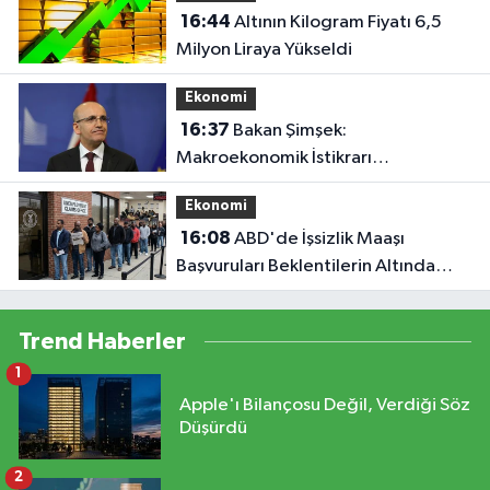
16:44
Altının Kilogram Fiyatı 6,5
Milyon Liraya Yükseldi
Ekonomi
16:37
Bakan Şimşek:
Makroekonomik İstikrarı
Güçlendiren Politikaları
Ekonomi
Sürdüreceğiz
16:08
ABD'de İşsizlik Maaşı
Başvuruları Beklentilerin Altında
Kaldı
Trend Haberler
1
Apple'ı Bilançosu Değil, Verdiği Söz
Düşürdü
2