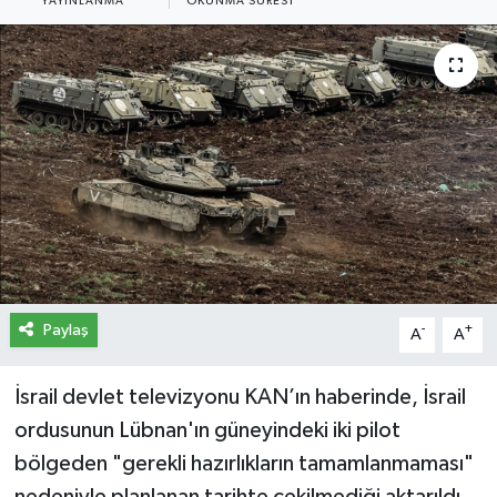
YAYINLANMA
OKUNMA SÜRESI
İletişim
Künye
Yasal Uyarı
Paylaş
-
+
A
A
İsrail devlet televizyonu KAN’ın haberinde, İsrail
ordusunun Lübnan'ın güneyindeki iki pilot
bölgeden "gerekli hazırlıkların tamamlanmaması"
nedeniyle planlanan tarihte çekilmediği aktarıldı.