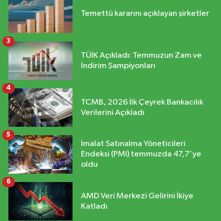
Temettü kararını açıklayan şirketler
3
TÜİK Açıkladı: Temmuzun Zam ve
İndirim Şampiyonları
4
TCMB, 2026 İlk Çeyrek Bankacılık
Verilerini Açıkladı
5
İmalat Satınalma Yöneticileri
Endeksi (PMI) temmuzda 47,7'ye
oldu
6
AMD Veri Merkezi Gelirini İkiye
Katladı