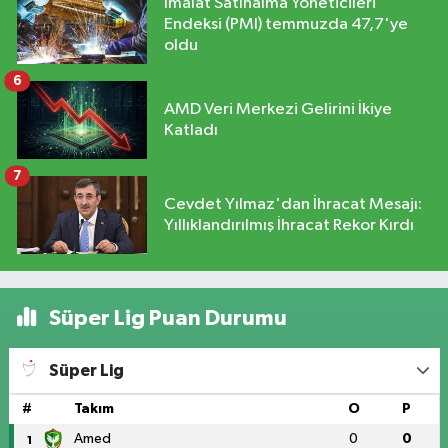
İmalat Satınalma Yöneticileri
Endeksi (PMI) temmuzda 47,7'ye
oldu
6
AMD Veri Merkezi Gelirini İkiye
Katladı
7
Cevdet Yılmaz'dan İhracat Mesajı:
Yıllıklandırılmış İhracat Rekor Kırdı
Süper Lig Puan Durumu
Süper Lig
#
Takım
O
P
Amed
0
0
1