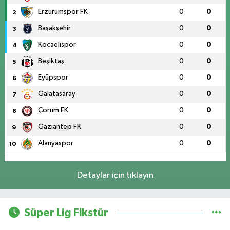
Erzurumspor FK
0
0
2
Başakşehir
0
0
3
Kocaelispor
0
0
4
Beşiktaş
0
0
5
Eyüpspor
0
0
6
Galatasaray
0
0
7
Çorum FK
0
0
8
Gaziantep FK
0
0
9
Alanyaspor
0
0
10
Detaylar için tıklayın
Süper Lig Fikstür