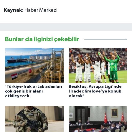
Kaynak:
Haber Merkezi
Bunlar da ilginizi çekebilir
'Türkiye-Irak ortak adımları
Beşiktaş, Avrupa Ligi'nde
çok geniş bir alanı
Hradec Kralove'ye konuk
etkileyecek'
olacak!