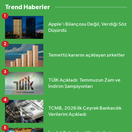
Trend Haberler
1
Apple'ı Bilançosu Değil, Verdiği Söz
Düşürdü
2
Temettü kararını açıklayan şirketler
3
TÜİK Açıkladı: Temmuzun Zam ve
İndirim Şampiyonları
4
TCMB, 2026 İlk Çeyrek Bankacılık
Verilerini Açıkladı
5