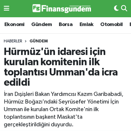
Ekonomi
Ekonomi
Ekonomi
Gündem
Borsa
Emlak
Otomobil
Gündem
Gündem
HABERLER
GÜNDEM
Hürmüz'ün idaresi için
Borsa
Borsa
kurulan komitenin ilk
Emlak
Emlak
toplantısı Umman'da icra
edildi
Emtia
Otomobil
İran Dışişleri Bakan Yardımcısı Kazım Garibabadi,
Otomobil
Emtia
Hürmüz Boğazı'ndaki Seyrüsefer Yönetimi İçin
Umman ile kurulan Ortak Komite'nin ilk
Gizlilik Sözleşmesi
BITCOIN
toplantısının başkent Maskat'ta
gerçekleştirildiğini duyurdu.
Hakkımızda
Yapay Zeka