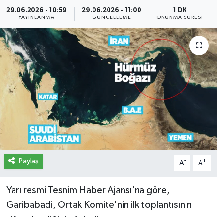
29.06.2026 - 10:59
29.06.2026 - 11:00
1 DK
İletişim
YAYINLANMA
GÜNCELLEME
OKUNMA SÜRESI
Künye
Yasal Uyarı
Paylaş
-
+
A
A
Yarı resmi Tesnim Haber Ajansı'na göre,
Garibabadi, Ortak Komite'nin ilk toplantısının