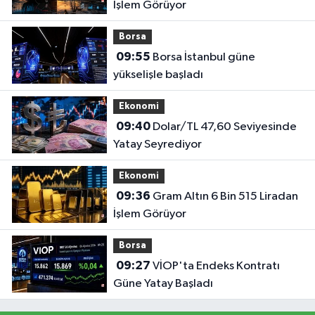
İşlem Görüyor
Borsa
09:55
Borsa İstanbul güne
yükselişle başladı
Ekonomi
09:40
Dolar/TL 47,60 Seviyesinde
Yatay Seyrediyor
Ekonomi
09:36
Gram Altın 6 Bin 515 Liradan
İşlem Görüyor
Borsa
09:27
VİOP'ta Endeks Kontratı
Güne Yatay Başladı