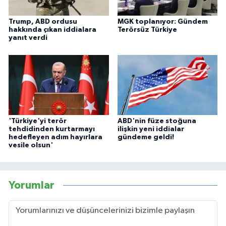
Trump, ABD ordusu
MGK toplanıyor: Gündem
hakkında çıkan iddialara
Terörsüz Türkiye
yanıt verdi
'Türkiye'yi terör
ABD'nin füze stoğuna
tehdidinden kurtarmayı
ilişkin yeni iddialar
hedefleyen adım hayırlara
gündeme geldi!
vesile olsun'
Yorumlar