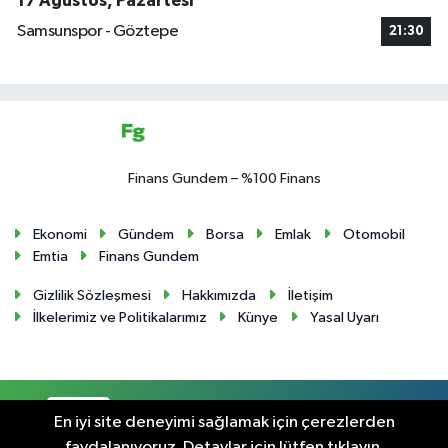
17 Ağustos, Pazartesi
Samsunspor - Göztepe
21:30
Finans Gundem – %100 Finans
Ekonomi
Gündem
Borsa
Emlak
Otomobil
Emtia
Finans Gundem
Gizlilik Sözleşmesi
Hakkımızda
İletişim
İlkelerimiz ve Politikalarımız
Künye
Yasal Uyarı
RSS
Copyright © 2024. Her hakkı saklıdır.
En iyi site deneyimi sağlamak için çerezlerden
faydalanıyoruz. Detaylar için lütfen tıklayın.