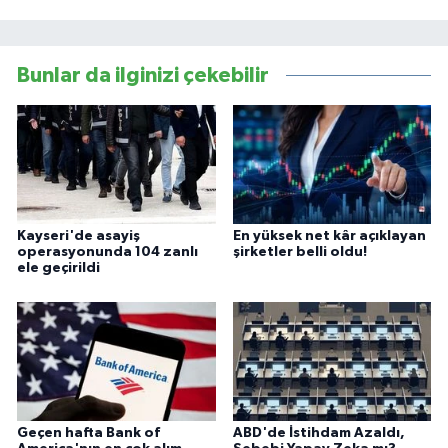
Bunlar da ilginizi çekebilir
Kayseri'de asayiş
En yüksek net kâr açıklayan
operasyonunda 104 zanlı
şirketler belli oldu!
ele geçirildi
Geçen hafta Bank of
ABD'de İstihdam Azaldı,