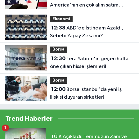
America'nın en çok alım satım
yaptığı hisseler
Ekonomi
12:38
ABD'de İstihdam Azaldı,
Sebebi Yapay Zeka mı?
Borsa
12:30
Tera Yatırım'ın geçen hafta
öne çıkan hisse işlemleri!
Borsa
12:00
Borsa İstanbul'da yeni iş
ilişkisi duyuran şirketler!
Trend Haberler
1
TÜİK Açıkladı: Temmuzun Zam ve