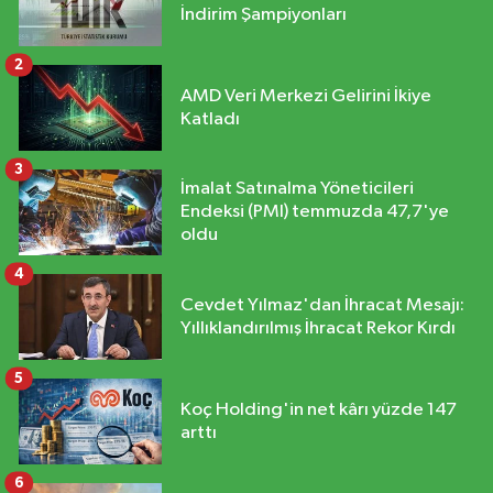
İndirim Şampiyonları
2
AMD Veri Merkezi Gelirini İkiye
Katladı
3
İmalat Satınalma Yöneticileri
Endeksi (PMI) temmuzda 47,7'ye
oldu
4
Cevdet Yılmaz'dan İhracat Mesajı:
Yıllıklandırılmış İhracat Rekor Kırdı
5
Koç Holding'in net kârı yüzde 147
arttı
6