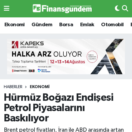
Ekonomi
Ekonomi
Ekonomi
Gündem
Borsa
Emlak
Otomobil
Gündem
Gündem
Borsa
Borsa
Emlak
Emlak
Emtia
Otomobil
HABERLER
EKONOMI
Hürmüz Boğazı Endişesi
Otomobil
Emtia
Petrol Piyasalarını
Gizlilik Sözleşmesi
BITCOIN
Baskılıyor
Hakkımızda
Yapay Zeka
Brent petrol fiyatları, İran ile ABD arasında artan