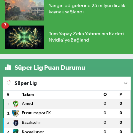
Yangın bölgelerine 25 milyon liralık
kaynak sağlandı
7
Tüm Yapay Zeka Yatırımının Kaderi
Nvidia'ya Bağlandı
Süper Lig Puan Durumu
Süper Lig
#
Takım
O
P
Amed
0
0
1
Erzurumspor FK
0
0
2
Başakşehir
0
0
3
Kocaelispor
0
0
4