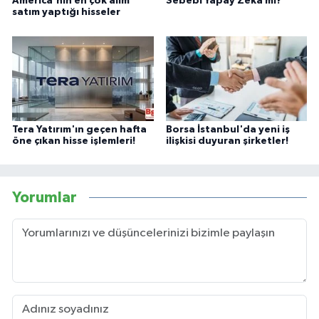
America'nın en çok alım
Sebebi Yapay Zeka mı?
satım yaptığı hisseler
Tera Yatırım'ın geçen hafta
Borsa İstanbul'da yeni iş
öne çıkan hisse işlemleri!
ilişkisi duyuran şirketler!
Yorumlar