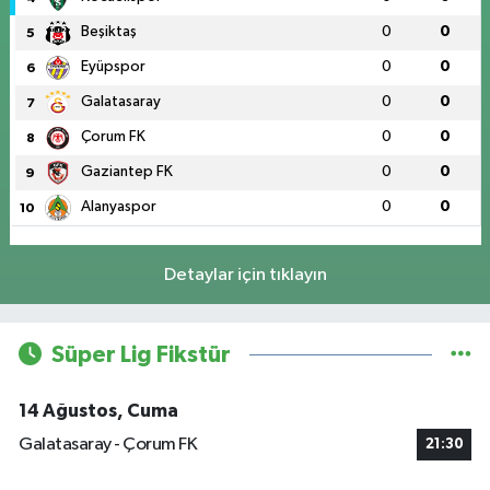
Beşiktaş
0
0
5
Eyüpspor
0
0
6
Galatasaray
0
0
7
Çorum FK
0
0
8
Gaziantep FK
0
0
9
Alanyaspor
0
0
10
Detaylar için tıklayın
Süper Lig Fikstür
14 Ağustos, Cuma
Galatasaray - Çorum FK
21:30