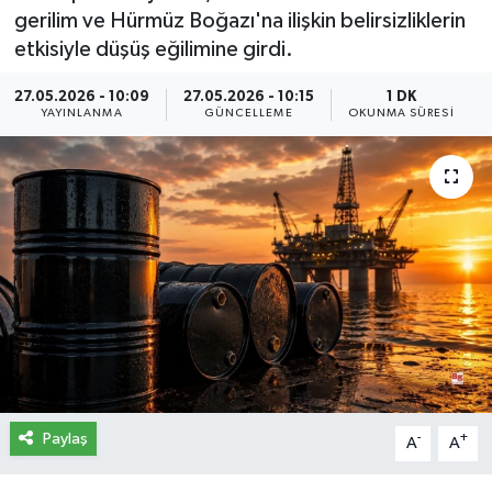
gerilim ve Hürmüz Boğazı'na ilişkin belirsizliklerin
İletişim
etkisiyle düşüş eğilimine girdi.
Künye
27.05.2026 - 10:09
27.05.2026 - 10:15
1 DK
YAYINLANMA
GÜNCELLEME
OKUNMA SÜRESI
Yasal Uyarı
Paylaş
-
+
A
A