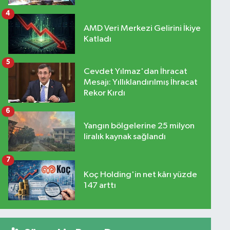
4
AMD Veri Merkezi Gelirini İkiye
Katladı
5
Cevdet Yılmaz'dan İhracat
Mesajı: Yıllıklandırılmış İhracat
Rekor Kırdı
6
Yangın bölgelerine 25 milyon
liralık kaynak sağlandı
7
Koç Holding'in net kârı yüzde
147 arttı