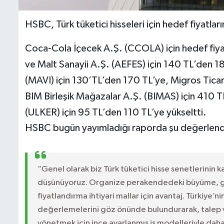
HSBC, Türk tüketici hisseleri için hedef fiyatları
Coca-Cola İçecek A.Ş. (CCOLA) için hedef fiyat
ve Malt Sanayii A.Ş. (AEFES) için 140 TL’den 1
(MAVI) için 130’TL’den 170 TL’ye, Migros Tic
BIM Birleşik Mağazalar A.Ş. (BIMAS) için 410 T
(ULKER) için 95 TL’den 110 TL’ye yükseltti.
HSBC bugün yayımladığı raporda şu değerlendi
“Genel olarak biz Türk tüketici hisse senetlerinin k
düşünüyoruz. Organize perakendedeki büyüme, gıd
fiyatlandırma ihtiyari mallar için avantaj. Türkiye’nin
değerlemelerini göz önünde bulundurarak, talep ve
yönetmek için ince ayarlanmış iş modelleriyle da