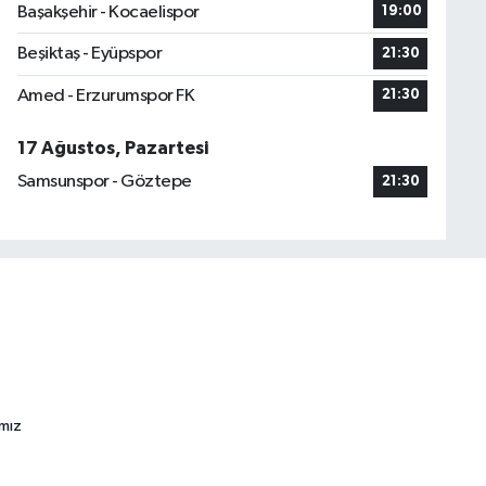
Başakşehir - Kocaelispor
19:00
Beşiktaş - Eyüpspor
21:30
Amed - Erzurumspor FK
21:30
17 Ağustos, Pazartesi
Samsunspor - Göztepe
21:30
ımız