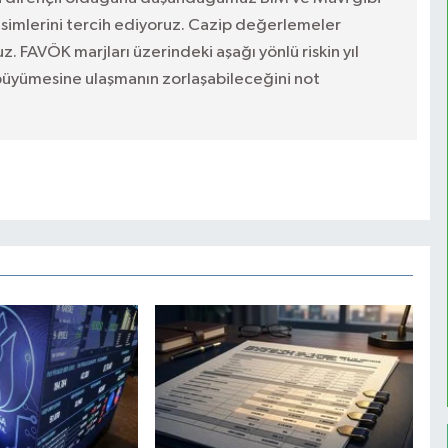
 isimlerini tercih ediyoruz. Cazip değerlemeler
z. FAVÖK marjları üzerindeki aşağı yönlü riskin yıl
 büyümesine ulaşmanın zorlaşabileceğini not