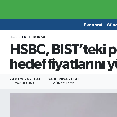
Ekonomi
Ekonomi
Ekonomi
Gün
Gündem
Gündem
HABERLER
BORSA
HSBC, BIST’teki p
Borsa
Borsa
hedef fiyatlarını y
Emlak
Emlak
Emtia
Otomobil
24.01.2024 - 11:41
24.01.2024 - 11:41
YAYINLANMA
GÜNCELLEME
Otomobil
Emtia
Gizlilik Sözleşmesi
BITCOIN
Hakkımızda
Yapay Zeka