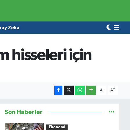
pay Zeka
hisseleri için
-
+
A
A
Son Haberler
Ekonomi