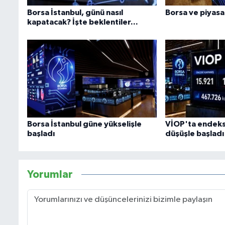
Borsa İstanbul, günü nasıl
Borsa ve piyasa
kapatacak? İşte beklentiler...
Borsa İstanbul güne yükselişle
VİOP'ta endeks
başladı
düşüşle başladı
Yorumlar