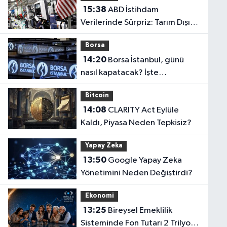
15:38
ABD İstihdam
Verilerinde Sürpriz: Tarım Dışı
İstihdam Temmuz'da 23 Bin
Borsa
Azaldı
14:20
Borsa İstanbul, günü
nasıl kapatacak? İşte
beklentiler...
Bitcoin
14:08
CLARITY Act Eylüle
Kaldı, Piyasa Neden Tepkisiz?
Yapay Zeka
13:50
Google Yapay Zeka
Yönetimini Neden Değiştirdi?
Ekonomi
13:25
Bireysel Emeklilik
Sisteminde Fon Tutarı 2 Trilyon