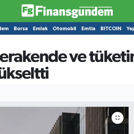
dem
Borsa
Emlak
Otomobil
Emtia
BITCOIN
Ya
erakende ve tüketim 
ükseltti