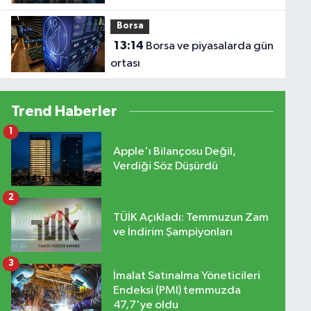
TL'yi Aştı
Borsa
13:14
Borsa ve piyasalarda gün
ortası
Trend Haberler
1
Apple'ı Bilançosu Değil,
Verdiği Söz Düşürdü
2
TÜİK Açıkladı: Temmuzun Zam
ve İndirim Şampiyonları
3
İmalat Satınalma Yöneticileri
Endeksi (PMI) temmuzda
47,7'ye oldu