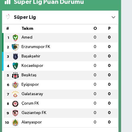
Süper Lig Puan Durumu
Süper Lig
#
Takım
O
P
Amed
0
0
1
Erzurumspor FK
0
0
2
Başakşehir
0
0
3
Kocaelispor
0
0
4
Beşiktaş
0
0
5
Eyüpspor
0
0
6
Galatasaray
0
0
7
Çorum FK
0
0
8
Gaziantep FK
0
0
9
Alanyaspor
0
0
10