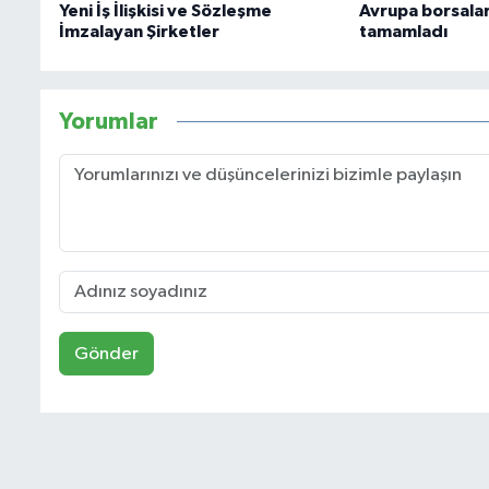
Yeni İş İlişkisi ve Sözleşme
Avrupa borsalar
İmzalayan Şirketler
tamamladı
Yorumlar
Gönder