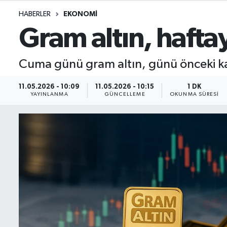
HABERLER
EKONOMI
İletişim
Gram altın, hafta
Künye
Cuma günü gram altın, günü önceki ka
Yasal Uyarı
11.05.2026 - 10:09
11.05.2026 - 10:15
1 DK
YAYINLANMA
GÜNCELLEME
OKUNMA SÜRESI