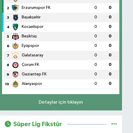
Erzurumspor FK
0
0
2
Başakşehir
0
0
3
Kocaelispor
0
0
4
Beşiktaş
0
0
5
Eyüpspor
0
0
6
Galatasaray
0
0
7
Çorum FK
0
0
8
Gaziantep FK
0
0
9
Alanyaspor
0
0
10
Detaylar için tıklayın
Süper Lig Fikstür