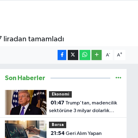
7 liradan tamamladı
-
+
A
A
Son Haberler
Ekonomi
01:47
Trump'tan, madencilik
sektörüne 3 milyar dolarlık
yatırım
Borsa
21:54
Geri Alım Yapan