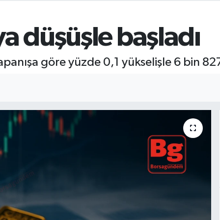
ya düşüşle başladı
panışa göre yüzde 0,1 yükselişle 6 bin 82