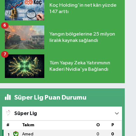
Koç Holding'in net kârı yüzde
147 arttı
6
Yangın bölgelerine 25 milyon
liralık kaynak sağlandı
7
Tüm Yapay Zeka Yatırımının
Kaderi Nvidia'ya Bağlandı
Süper Lig Puan Durumu
Süper Lig
#
Takım
O
P
Amed
0
0
1