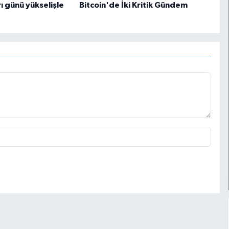
ı günü yükselişle
Bitcoin'de İki Kritik Gündem