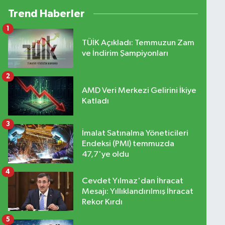
Trend Haberler
1
TÜİK Açıkladı: Temmuzun Zam
ve İndirim Şampiyonları
2
AMD Veri Merkezi Gelirini İkiye
Katladı
3
İmalat Satınalma Yöneticileri
Endeksi (PMI) temmuzda
47,7'ye oldu
4
Cevdet Yılmaz'dan İhracat
Mesajı: Yıllıklandırılmış İhracat
Rekor Kırdı
5