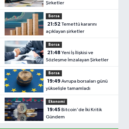
Şirketler
Borsa
21:52
Temettü kararını
açıklayan şirketler
Borsa
21:48
Yeni İş İlişkisi ve
Sözleşme İmzalayan Şirketler
Borsa
19:49
Avrupa borsaları günü
yükselişle tamamladı
Ekonomi
19:45
Bitcoin'de İki Kritik
Gündem