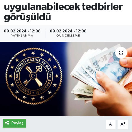
uygulanabilecek tedbirler
İletişim
görüşüldü
Künye
09.02.2024 - 12:08
09.02.2024 - 12:08
YAYINLANMA
GÜNCELLEME
Yasal Uyarı
Paylaş
-
+
A
A