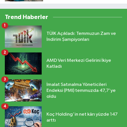
Trend Haberler
1
TÜİK Açıkladı: Temmuzun Zam ve
İndirim Şampiyonları
2
AMD Veri Merkezi Gelirini İkiye
Katladı
3
İmalat Satınalma Yöneticileri
Endeksi (PMI) temmuzda 47,7'ye
oldu
4
Koç Holding'in net kârı yüzde 147
arttı