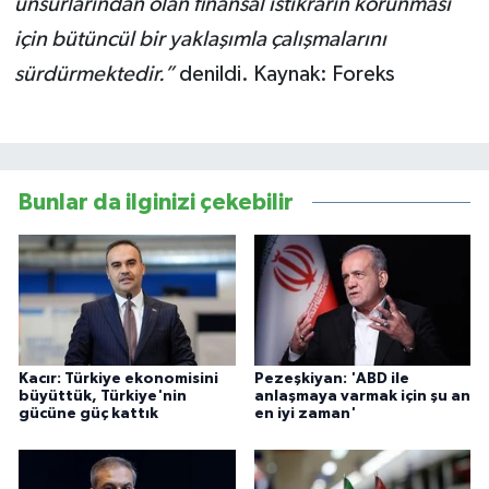
unsurlarından olan finansal istikrarın korunması
için bütüncül bir yaklaşımla çalışmalarını
sürdürmektedir.”
denildi. Kaynak: Foreks
Bunlar da ilginizi çekebilir
Kacır: Türkiye ekonomisini
Pezeşkiyan: 'ABD ile
büyüttük, Türkiye'nin
anlaşmaya varmak için şu an
gücüne güç kattık
en iyi zaman'