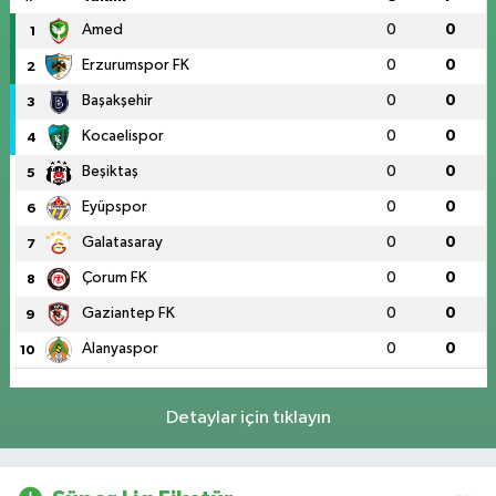
Amed
0
0
1
Erzurumspor FK
0
0
2
Başakşehir
0
0
3
Kocaelispor
0
0
4
Beşiktaş
0
0
5
Eyüpspor
0
0
6
Galatasaray
0
0
7
Çorum FK
0
0
8
Gaziantep FK
0
0
9
Alanyaspor
0
0
10
Detaylar için tıklayın