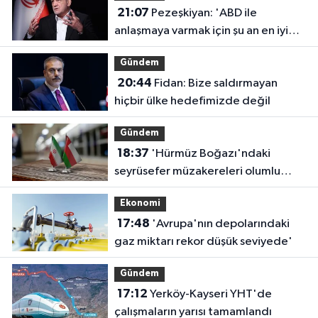
21:07
Pezeşkiyan: 'ABD ile
anlaşmaya varmak için şu an en iyi
zaman'
Gündem
20:44
Fidan: Bize saldırmayan
hiçbir ülke hedefimizde değil
Gündem
18:37
'Hürmüz Boğazı'ndaki
seyrüsefer müzakereleri olumlu
ilerliyor'
Ekonomi
17:48
'Avrupa'nın depolarındaki
gaz miktarı rekor düşük seviyede'
Gündem
17:12
Yerköy-Kayseri YHT'de
çalışmaların yarısı tamamlandı