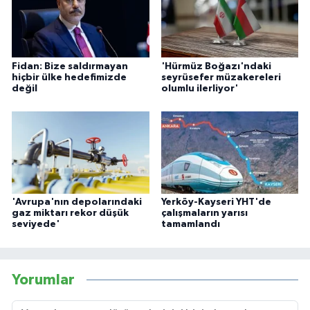
Fidan: Bize saldırmayan
'Hürmüz Boğazı'ndaki
hiçbir ülke hedefimizde
seyrüsefer müzakereleri
değil
olumlu ilerliyor'
'Avrupa'nın depolarındaki
Yerköy-Kayseri YHT'de
gaz miktarı rekor düşük
çalışmaların yarısı
seviyede'
tamamlandı
Yorumlar