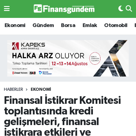
Ekonomi
Ekonomi
Ekonomi
Gündem
Borsa
Emlak
Otomobil
Gündem
Gündem
Borsa
Borsa
Emlak
Emlak
Emtia
Otomobil
HABERLER
EKONOMI
Finansal İstikrar Komitesi
Otomobil
Emtia
toplantısında kredi
Gizlilik Sözleşmesi
BITCOIN
gelişmeleri, finansal
istikrara etkileri ve
Hakkımızda
Yapay Zeka