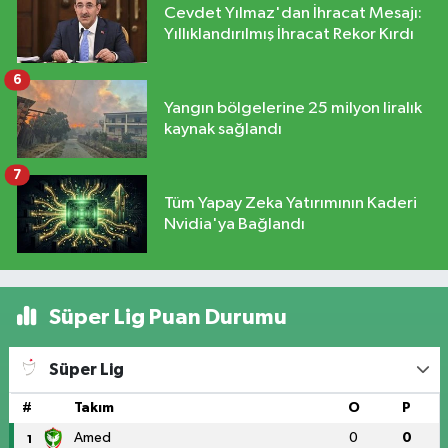
Cevdet Yılmaz'dan İhracat Mesajı:
Yıllıklandırılmış İhracat Rekor Kırdı
6
Yangın bölgelerine 25 milyon liralık
kaynak sağlandı
7
Tüm Yapay Zeka Yatırımının Kaderi
Nvidia'ya Bağlandı
Süper Lig Puan Durumu
Süper Lig
#
Takım
O
P
Amed
0
0
1