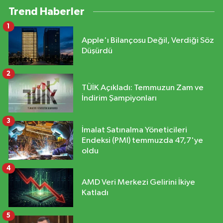
Trend Haberler
1
Apple'ı Bilançosu Değil, Verdiği Söz
Düşürdü
2
TÜİK Açıkladı: Temmuzun Zam ve
İndirim Şampiyonları
3
İmalat Satınalma Yöneticileri
Endeksi (PMI) temmuzda 47,7'ye
oldu
4
AMD Veri Merkezi Gelirini İkiye
Katladı
5