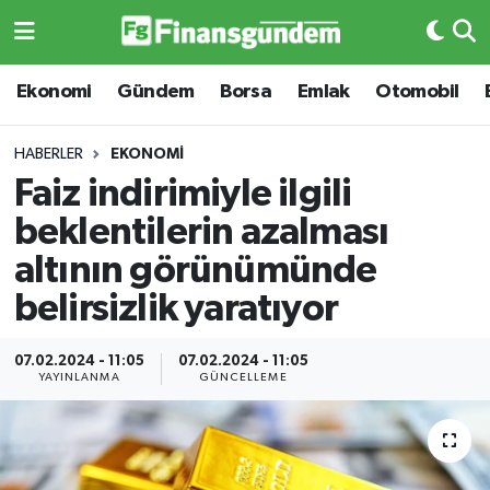
Ekonomi
Ekonomi
Ekonomi
Gündem
Borsa
Emlak
Otomobil
Gündem
Gündem
HABERLER
EKONOMI
Faiz indirimiyle ilgili
Borsa
Borsa
beklentilerin azalması
Emlak
Emlak
altının görünümünde
belirsizlik yaratıyor
Emtia
Otomobil
Otomobil
Emtia
07.02.2024 - 11:05
07.02.2024 - 11:05
YAYINLANMA
GÜNCELLEME
Gizlilik Sözleşmesi
BITCOIN
Hakkımızda
Yapay Zeka