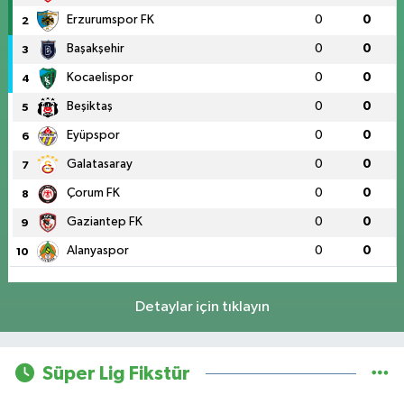
Erzurumspor FK
0
0
2
Başakşehir
0
0
3
Kocaelispor
0
0
4
Beşiktaş
0
0
5
Eyüpspor
0
0
6
Galatasaray
0
0
7
Çorum FK
0
0
8
Gaziantep FK
0
0
9
Alanyaspor
0
0
10
Detaylar için tıklayın
Süper Lig Fikstür