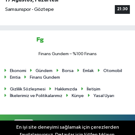
Samsunspor - Göztepe
21:30
Finans Gundem – %100 Finans
Ekonomi
Gündem
Borsa
Emlak
Otomobil
Emtia
Finans Gundem
Gizlilik Sözleşmesi
Hakkımızda
İletişim
İlkelerimiz ve Politikalarımız
Künye
Yasal Uyarı
RSS
Copyright © 2024. Her hakkı saklıdır.
En iyi site deneyimi sağlamak için çerezlerden
faydalanıyoruz. Detaylar için lütfen tıklayın.