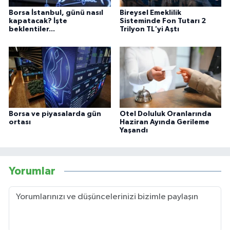
Borsa İstanbul, günü nasıl
Bireysel Emeklilik
kapatacak? İşte
Sisteminde Fon Tutarı 2
beklentiler...
Trilyon TL'yi Aştı
Borsa ve piyasalarda gün
Otel Doluluk Oranlarında
ortası
Haziran Ayında Gerileme
Yaşandı
Yorumlar