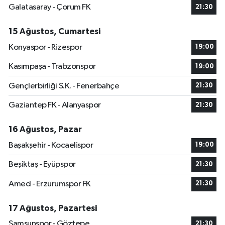
Galatasaray - Çorum FK
21:30
15 Ağustos, Cumartesi
Konyaspor - Rizespor
19:00
Kasımpaşa - Trabzonspor
19:00
Gençlerbirliği S.K. - Fenerbahçe
21:30
Gaziantep FK - Alanyaspor
21:30
16 Ağustos, Pazar
Başakşehir - Kocaelispor
19:00
Beşiktaş - Eyüpspor
21:30
Amed - Erzurumspor FK
21:30
17 Ağustos, Pazartesi
Samsunspor - Göztepe
21:30