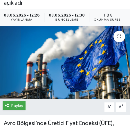
açıkladı
İletişim
03.06.2026 - 12:26
03.06.2026 - 12:30
1 DK
YAYINLANMA
GÜNCELLEME
OKUNMA SÜRESI
Künye
Yasal Uyarı
Paylaş
-
+
A
A
Avro Bölgesi'nde Üretici Fiyat Endeksi (ÜFE),