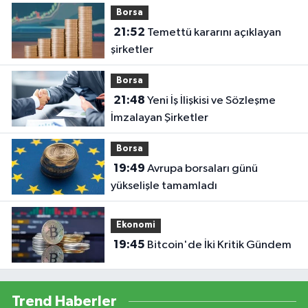
Borsa
21:52
Temettü kararını açıklayan
şirketler
Borsa
21:48
Yeni İş İlişkisi ve Sözleşme
İmzalayan Şirketler
Borsa
19:49
Avrupa borsaları günü
yükselişle tamamladı
Ekonomi
19:45
Bitcoin'de İki Kritik Gündem
Trend Haberler