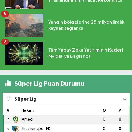
Yıllıklandırılmış İhracat Rekor Kırdı
6
Yangın bölgelerine 25 milyon liralık
kaynak sağlandı
7
Tüm Yapay Zeka Yatırımının Kaderi
Nvidia'ya Bağlandı
Süper Lig Puan Durumu
Süper Lig
#
Takım
O
P
Amed
0
0
1
Erzurumspor FK
0
0
2