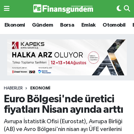
Ekonomi
Ekonomi
Ekonomi
Gündem
Borsa
Emlak
Otomobil
Gündem
Gündem
Borsa
Borsa
Emlak
Emlak
Emtia
Otomobil
HABERLER
EKONOMI
Euro Bölgesi'nde üretici
Otomobil
Emtia
fiyatları Nisan ayında arttı
Gizlilik Sözleşmesi
BITCOIN
Avrupa İstatistik Ofisi (Eurostat), Avrupa Birliği
(AB) ve Avro Bölgesi'nin nisan ayı ÜFE verilerini
Hakkımızda
Yapay Zeka