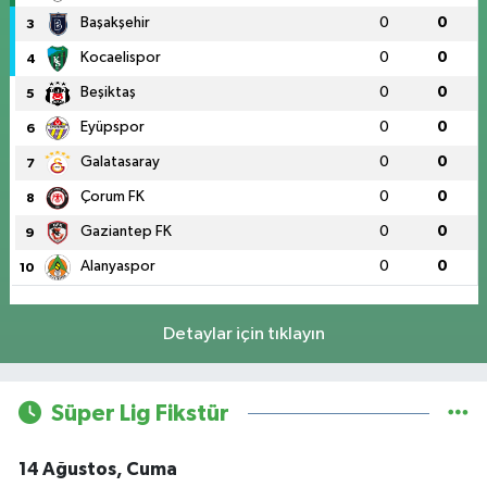
Başakşehir
0
0
3
Kocaelispor
0
0
4
Beşiktaş
0
0
5
Eyüpspor
0
0
6
Galatasaray
0
0
7
Çorum FK
0
0
8
Gaziantep FK
0
0
9
Alanyaspor
0
0
10
Detaylar için tıklayın
Süper Lig Fikstür
14 Ağustos, Cuma