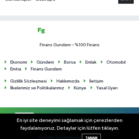
Finans Gundem – %100 Finans
Ekonomi
Gündem
Borsa
Emlak
Otomobil
Emtia
Finans Gundem
Gizlilik Sözleşmesi
Hakkımızda
İletişim
İlkelerimiz ve Politikalarımız
Künye
Yasal Uyarı
RSS
Copyright © 2024. Her hakkı saklıdır.
En iyi site deneyimi sağlamak için çerezlerden
faydalanıyoruz. Detaylar için lütfen tıklayın.
Haber Yazılımı:
TE Bilişim
Gizlilik Sözleşmesi
TAMAM