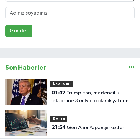
Gönder
Son Haberler
Ekonomi
01:47
Trump'tan, madencilik
sektörüne 3 milyar dolarlık yatırım
Borsa
21:54
Geri Alım Yapan Şirketler