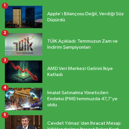
1
Apple'ı Bilançosu Değil, Verdiği Söz
Düşürdü
2
TÜİK Açıkladı: Temmuzun Zam ve
İndirim Şampiyonları
3
AMD Veri Merkezi Gelirini İkiye
Katladı
4
İmalat Satınalma Yöneticileri
Endeksi (PMI) temmuzda 47,7'ye
oldu
5
Cevdet Yılmaz'dan İhracat Mesajı: