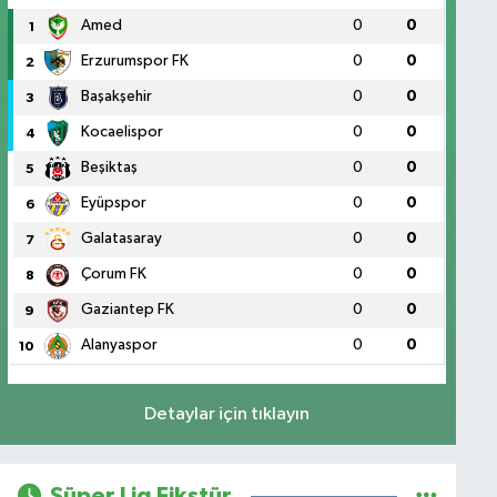
Amed
0
0
1
Erzurumspor FK
0
0
2
Başakşehir
0
0
3
Kocaelispor
0
0
4
Beşiktaş
0
0
5
Eyüpspor
0
0
6
Galatasaray
0
0
7
Çorum FK
0
0
8
Gaziantep FK
0
0
9
Alanyaspor
0
0
10
Detaylar için tıklayın
Süper Lig Fikstür