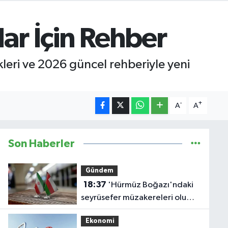
lar İçin Rehber
skleri ve 2026 güncel rehberiyle yeni
-
+
A
A
Son Haberler
Gündem
18:37
'Hürmüz Boğazı'ndaki
seyrüsefer müzakereleri olumlu
ilerliyor'
Ekonomi