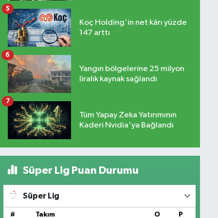
5
Koç Holding'in net kârı yüzde
147 arttı
6
Yangın bölgelerine 25 milyon
liralık kaynak sağlandı
7
Tüm Yapay Zeka Yatırımının
Kaderi Nvidia'ya Bağlandı
Süper Lig Puan Durumu
Süper Lig
#
Takım
O
P