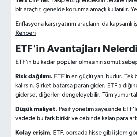
Ters ETF'ler.
Takip ettiği endeksin tersine har
bir araçtır, genelde korunma amaçlı kullanılır. Y
Enflasyona karşı yatırım araçlarını da kapsamlı i
Rehberi
ETF'in Avantajları Nelerd
ETF'in bu kadar popüler olmasının somut sebeple
Risk dağılımı.
ETF'in en güçlü yanı budur. Tek b
kalırsın. Şirket batarsa paran gider. ETF aldığınd
giderse, diğerleri dengeleyebilir. Tüm yumurta
Düşük maliyet.
Pasif yönetim sayesinde ETF'ler
vadede bu fark birikir ve cebinde kalan para art
Kolay erişim.
ETF, borsada hisse gibi işlem görü