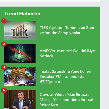
yaptığı hisseler
Trend Haberler
1
TÜİK Açıkladı: Temmuzun Zam
ve İndirim Şampiyonları
2
AMD Veri Merkezi Gelirini İkiye
Katladı
3
İmalat Satınalma Yöneticileri
Endeksi (PMI) temmuzda
47,7'ye oldu
4
Cevdet Yılmaz'dan İhracat
Mesajı: Yıllıklandırılmış İhracat
Rekor Kırdı