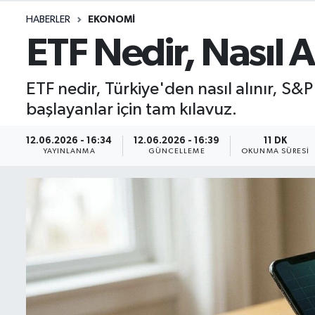
HABERLER
EKONOMI
İletişim
ETF Nedir, Nasıl A
Künye
ETF nedir, Türkiye'den nasıl alınır, S&P
Yasal Uyarı
başlayanlar için tam kılavuz.
12.06.2026 - 16:34
12.06.2026 - 16:39
11 DK
YAYINLANMA
GÜNCELLEME
OKUNMA SÜRESI