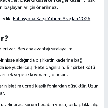
eket eder. Endeks düşerken değer kazanır. Riskli
eni başlayanlar için önerilmez.
şledik.
Enflasyona Karşı Yatırım Araçları 2026
ir?
ri var. Beş ana avantajı sıralayalım.
ir hisse aldığında o şirketin kaderine bağlı
a ise yüzlerce şirkete dağılırsın. Bir şirket kötü
ları tek sepete koymamış olursun.
in işletim ücreti klasik fonlardan düşüktür. Uzun
ar.
r. Bir aracı kurum hesabın varsa, birkaç tıkla alıp