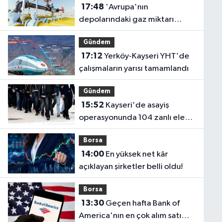
17:48
'Avrupa'nın
depolarındaki gaz miktarı
rekor düşük seviyede'
Gündem
17:12
Yerköy-Kayseri YHT'de
çalışmaların yarısı tamamlandı
Gündem
15:52
Kayseri'de asayiş
operasyonunda 104 zanlı ele
geçirildi
Borsa
14:00
En yüksek net kâr
açıklayan şirketler belli oldu!
Borsa
13:30
Geçen hafta Bank of
America'nın en çok alım satım