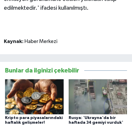
edilmektedir.' ifadesi kullanılmıştı.
Kaynak:
Haber Merkezi
Bunlar da ilginizi çekebilir
Kripto para piyasalarındaki
Rusya: 'Ukrayna'da bir
haftalık gelişmeler!
haftada 34 gemiyi vurduk'