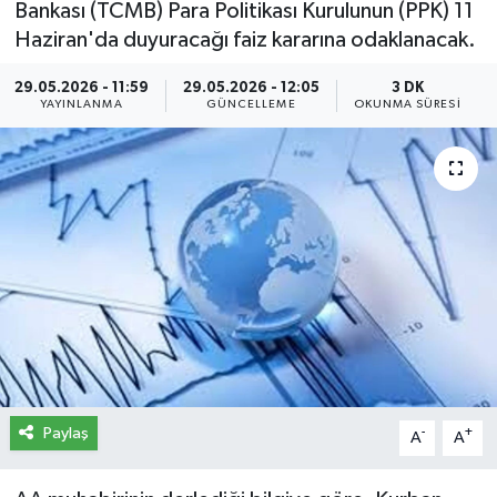
Bankası (TCMB) Para Politikası Kurulunun (PPK) 11
Haziran'da duyuracağı faiz kararına odaklanacak.
İletişim
29.05.2026 - 11:59
29.05.2026 - 12:05
3 DK
Künye
YAYINLANMA
GÜNCELLEME
OKUNMA SÜRESI
Yasal Uyarı
Paylaş
-
+
A
A