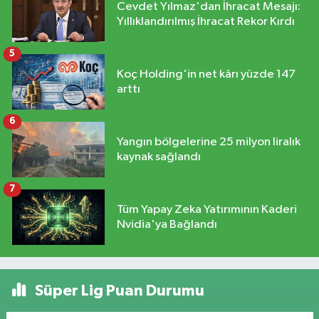
Cevdet Yılmaz'dan İhracat Mesajı:
Yıllıklandırılmış İhracat Rekor Kırdı
5
Koç Holding'in net kârı yüzde 147
arttı
6
Yangın bölgelerine 25 milyon liralık
kaynak sağlandı
7
Tüm Yapay Zeka Yatırımının Kaderi
Nvidia'ya Bağlandı
Süper Lig Puan Durumu