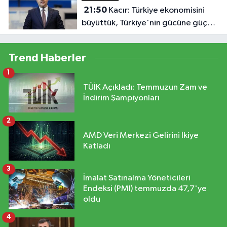
21:50
Kacır: Türkiye ekonomisini
büyüttük, Türkiye'nin gücüne güç
kattık
Trend Haberler
1
TÜİK Açıkladı: Temmuzun Zam ve
İndirim Şampiyonları
2
AMD Veri Merkezi Gelirini İkiye
Katladı
3
İmalat Satınalma Yöneticileri
Endeksi (PMI) temmuzda 47,7'ye
oldu
4