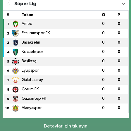
Süper Lig
#
Takım
O
P
Amed
0
0
1
Erzurumspor FK
0
0
2
Başakşehir
0
0
3
Kocaelispor
0
0
4
Beşiktaş
0
0
5
Eyüpspor
0
0
6
Galatasaray
0
0
7
Çorum FK
0
0
8
Gaziantep FK
0
0
9
Alanyaspor
0
0
10
Detaylar için tıklayın