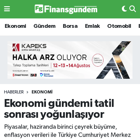
Ekonomi
Ekonomi
Ekonomi
Gündem
Borsa
Emlak
Otomobil
Gündem
Gündem
Borsa
Borsa
Emlak
Emlak
Emtia
Otomobil
HABERLER
EKONOMI
Ekonomi gündemi tatil
Otomobil
Emtia
sonrası yoğunlaşıyor
Gizlilik Sözleşmesi
BITCOIN
Piyasalar, haziranda birinci çeyrek büyüme,
enflasyon verileri ile Türkiye Cumhuriyet Merkez
Hakkımızda
Yapay Zeka