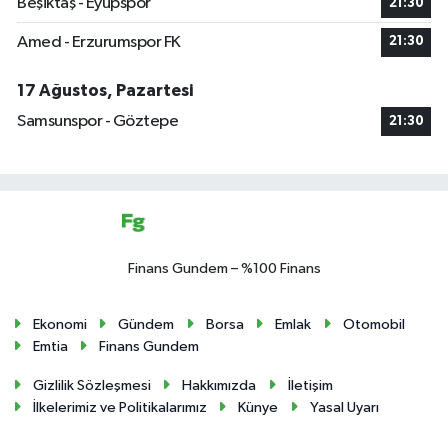
Beşiktaş - Eyüpspor
21:30
Amed - Erzurumspor FK
21:30
17 Ağustos, Pazartesi
Samsunspor - Göztepe
21:30
Finans Gundem – %100 Finans
Ekonomi
Gündem
Borsa
Emlak
Otomobil
Emtia
Finans Gundem
Gizlilik Sözleşmesi
Hakkımızda
İletişim
İlkelerimiz ve Politikalarımız
Künye
Yasal Uyarı