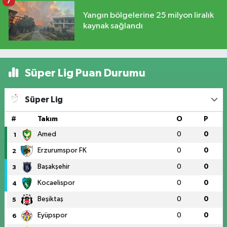
7
Yangın bölgelerine 25 milyon liralık
kaynak sağlandı
Süper Lig Puan Durumu
Süper Lig
#
Takım
O
P
Amed
0
0
1
Erzurumspor FK
0
0
2
Başakşehir
0
0
3
Kocaelispor
0
0
4
Beşiktaş
0
0
5
Eyüpspor
0
0
6