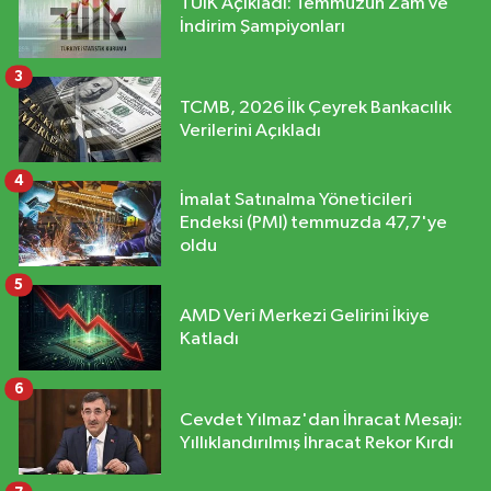
TÜİK Açıkladı: Temmuzun Zam ve
İndirim Şampiyonları
3
TCMB, 2026 İlk Çeyrek Bankacılık
Verilerini Açıkladı
4
İmalat Satınalma Yöneticileri
Endeksi (PMI) temmuzda 47,7'ye
oldu
5
AMD Veri Merkezi Gelirini İkiye
Katladı
6
Cevdet Yılmaz'dan İhracat Mesajı:
Yıllıklandırılmış İhracat Rekor Kırdı