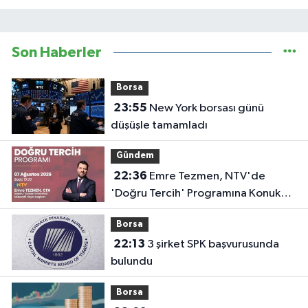
Son Haberler
Borsa
23:55
New York borsası günü
düşüşle tamamladı
Gündem
22:36
Emre Tezmen, NTV'de
'Doğru Tercih' Programına Konuk
Olacak
Borsa
22:13
3 şirket SPK başvurusunda
bulundu
Borsa