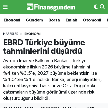
Ekonomi
Ekonomi
Ekonomi
Gündem
Borsa
Emlak
Otomobil
Gündem
Gündem
HABERLER
EKONOMI
EBRD Türkiye büyüme
Borsa
Borsa
tahminlerini düşürdü
Emlak
Emlak
Avrupa İmar ve Kalkınma Bankası, Türkiye
ekonomisine ilişkin 2026 büyüme tahminini
Emtia
Otomobil
%4'ten %3,5'e, 2027 büyüme beklentisini ise
%4,5'ten %4'e indirdi. Banka, enerji maliyetleri,
Otomobil
Emtia
kalıcı enflasyonist baskılar ve Orta Doğu'daki
çatışmaların büyüme görünümü üzerinde risk
Gizlilik Sözleşmesi
BITCOIN
oluşturduğunu bildirdi.
Hakkımızda
Yapay Zeka