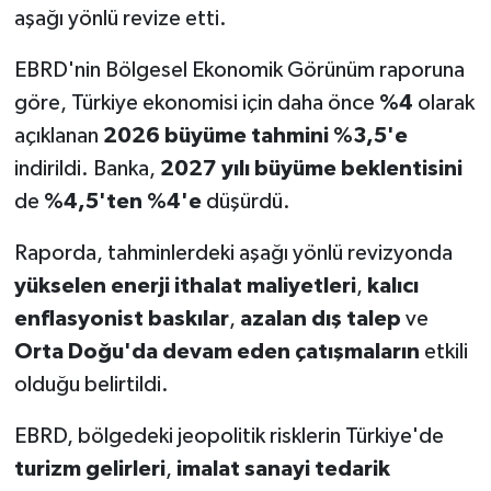
aşağı yönlü revize etti.
EBRD'nin Bölgesel Ekonomik Görünüm raporuna
göre, Türkiye ekonomisi için daha önce
%4
olarak
açıklanan
2026 büyüme tahmini %3,5'e
indirildi. Banka,
2027 yılı büyüme beklentisini
de
%4,5'ten %4'e
düşürdü.
Raporda, tahminlerdeki aşağı yönlü revizyonda
yükselen enerji ithalat maliyetleri
,
kalıcı
enflasyonist baskılar
,
azalan dış talep
ve
Orta Doğu'da devam eden çatışmaların
etkili
olduğu belirtildi.
EBRD, bölgedeki jeopolitik risklerin Türkiye'de
turizm gelirleri
,
imalat sanayi tedarik