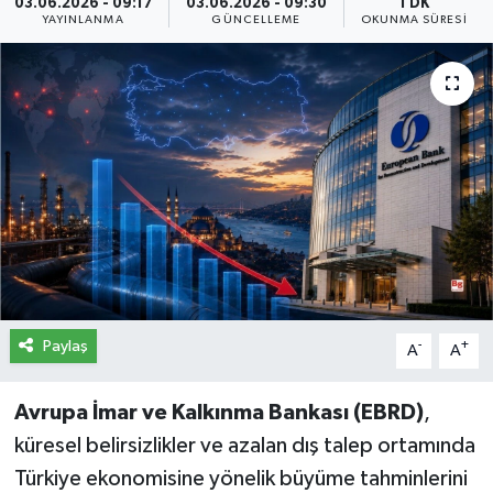
03.06.2026 - 09:17
03.06.2026 - 09:30
1 DK
YAYINLANMA
GÜNCELLEME
OKUNMA SÜRESI
İletişim
Künye
Yasal Uyarı
Paylaş
-
+
A
A
Avrupa İmar ve Kalkınma Bankası (EBRD)
,
küresel belirsizlikler ve azalan dış talep ortamında
Türkiye ekonomisine yönelik büyüme tahminlerini