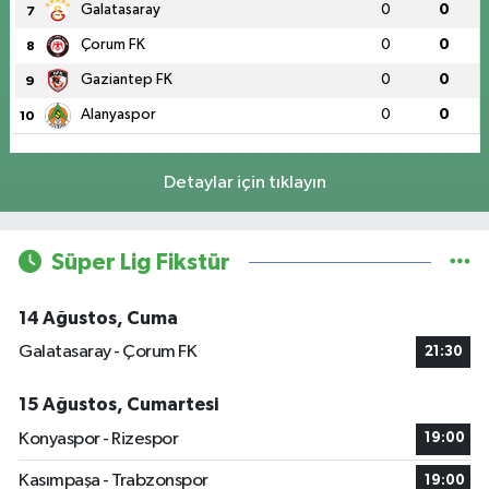
Galatasaray
0
0
7
Çorum FK
0
0
8
Gaziantep FK
0
0
9
Alanyaspor
0
0
10
Detaylar için tıklayın
Süper Lig Fikstür
14 Ağustos, Cuma
Galatasaray - Çorum FK
21:30
15 Ağustos, Cumartesi
Konyaspor - Rizespor
19:00
Kasımpaşa - Trabzonspor
19:00