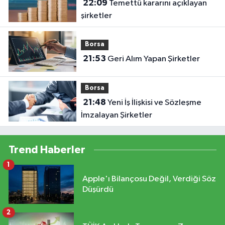
22:09
Temettü kararını açıklayan
şirketler
Borsa
21:53
Geri Alım Yapan Şirketler
Borsa
21:48
Yeni İş İlişkisi ve Sözleşme
İmzalayan Şirketler
Trend Haberler
1
Apple'ı Bilançosu Değil, Verdiği Söz
Düşürdü
2