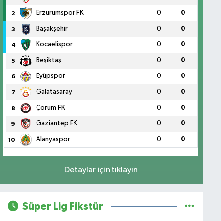
Erzurumspor FK
0
0
2
Başakşehir
0
0
3
Kocaelispor
0
0
4
Beşiktaş
0
0
5
Eyüpspor
0
0
6
Galatasaray
0
0
7
Çorum FK
0
0
8
Gaziantep FK
0
0
9
Alanyaspor
0
0
10
Detaylar için tıklayın
Süper Lig Fikstür