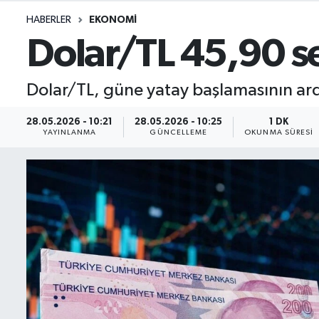
HABERLER
EKONOMI
İletişim
Dolar/TL 45,90 s
Künye
Dolar/TL, güne yatay başlamasının ar
Yasal Uyarı
28.05.2026 - 10:21
28.05.2026 - 10:25
1 DK
YAYINLANMA
GÜNCELLEME
OKUNMA SÜRESI