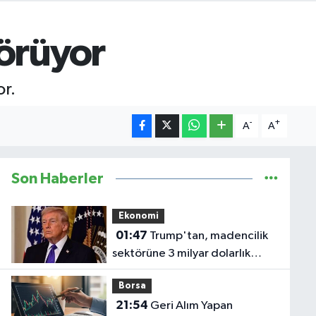
görüyor
r.
-
+
A
A
Son Haberler
Ekonomi
01:47
Trump'tan, madencilik
sektörüne 3 milyar dolarlık
yatırım
Borsa
21:54
Geri Alım Yapan