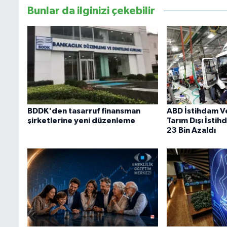
Bunlar da ilginizi çekebilir
BDDK'den tasarruf finansman
ABD İstihdam Ve
şirketlerine yeni düzenleme
Tarım Dışı İst
23 Bin Azaldı