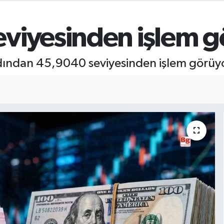
eviyesinden işlem 
dından 45,9040 seviyesinden işlem görüyo