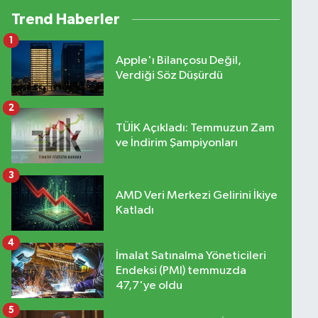
Trend Haberler
1
Apple'ı Bilançosu Değil,
Verdiği Söz Düşürdü
2
TÜİK Açıkladı: Temmuzun Zam
ve İndirim Şampiyonları
3
AMD Veri Merkezi Gelirini İkiye
Katladı
4
İmalat Satınalma Yöneticileri
Endeksi (PMI) temmuzda
47,7'ye oldu
5