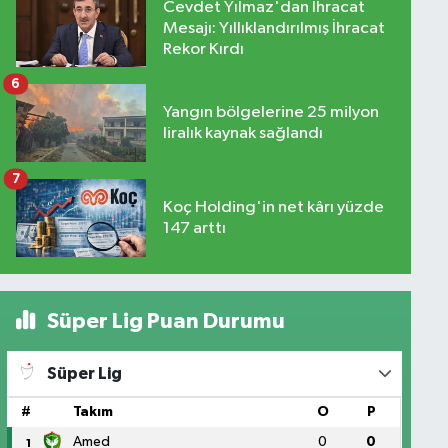
Cevdet Yılmaz'dan İhracat
Mesajı: Yıllıklandırılmış İhracat
Rekor Kırdı
6
Yangın bölgelerine 25 milyon
liralık kaynak sağlandı
7
Koç Holding'in net kârı yüzde
147 arttı
Süper Lig Puan Durumu
Süper Lig
#
Takım
O
P
Amed
0
0
1