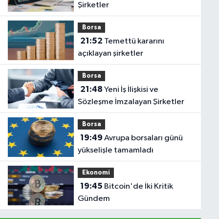
Şirketler
Borsa
21:52
Temettü kararını
açıklayan şirketler
Borsa
21:48
Yeni İş İlişkisi ve
Sözleşme İmzalayan Şirketler
Borsa
19:49
Avrupa borsaları günü
yükselişle tamamladı
Ekonomi
19:45
Bitcoin'de İki Kritik
Gündem