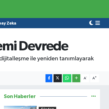
pay Zeka
temi Devrede
ijitalleşme ile yeniden tanımlayarak
-
+
A
A
Son Haberler