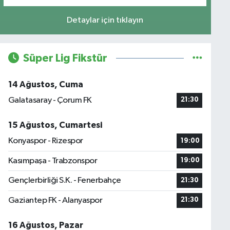
Detaylar için tıklayın
Süper Lig Fikstür
14 Ağustos, Cuma
Galatasaray - Çorum FK
21:30
15 Ağustos, Cumartesi
Konyaspor - Rizespor
19:00
Kasımpaşa - Trabzonspor
19:00
Gençlerbirliği S.K. - Fenerbahçe
21:30
Gaziantep FK - Alanyaspor
21:30
16 Ağustos, Pazar