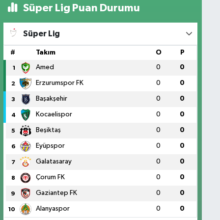
Süper Lig Puan Durumu
Süper Lig
#
Takım
O
P
Amed
0
0
1
Erzurumspor FK
0
0
2
Başakşehir
0
0
3
Kocaelispor
0
0
4
Beşiktaş
0
0
5
Eyüpspor
0
0
6
Galatasaray
0
0
7
Çorum FK
0
0
8
Gaziantep FK
0
0
9
Alanyaspor
0
0
10