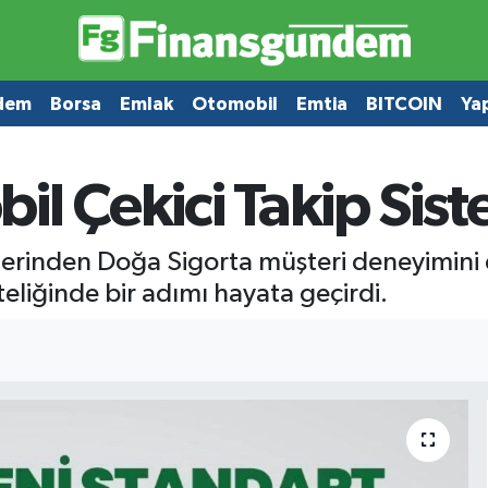
dem
Borsa
Emlak
Otomobil
Emtia
BITCOIN
Ya
il Çekici Takip Sis
lerinden Doğa Sigorta müşteri deneyimini d
eliğinde bir adımı hayata geçirdi.