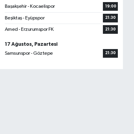
Başakşehir - Kocaelispor
19:00
Beşiktaş - Eyüpspor
21:30
Amed - Erzurumspor FK
21:30
17 Ağustos, Pazartesi
Samsunspor - Göztepe
21:30