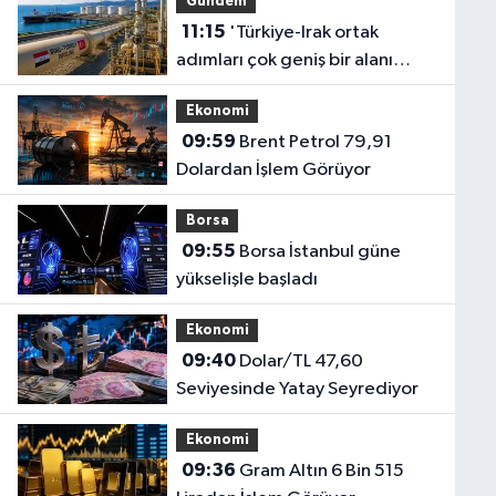
Gündem
11:15
'Türkiye-Irak ortak
adımları çok geniş bir alanı
etkileyecek'
Ekonomi
09:59
Brent Petrol 79,91
Dolardan İşlem Görüyor
Borsa
09:55
Borsa İstanbul güne
yükselişle başladı
Ekonomi
09:40
Dolar/TL 47,60
Seviyesinde Yatay Seyrediyor
Ekonomi
09:36
Gram Altın 6 Bin 515