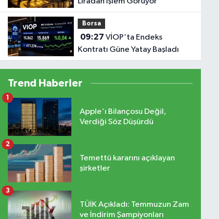
Liradan İşlem Görüyor
Borsa
09:27
VİOP'ta Endeks
Kontratı Güne Yatay Başladı
Trend Haberler
1
Apple'ı Bilançosu Değil,
Verdiği Söz Düşürdü
2
Temettü kararını açıklayan
şirketler
3
TÜİK Açıkladı: Temmuzun Zam
ve İndirim Şampiyonları