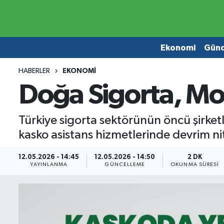
Ekonomi
Ekonomi
Ekonomi
Gün
Gündem
Gündem
HABERLER
EKONOMI
Doğa Sigorta, Mob
Borsa
Borsa
Emlak
Emlak
Türkiye sigorta sektörünün öncü şirket
kasko asistans hizmetlerinde devrim nit
Emtia
Otomobil
12.05.2026 - 14:45
12.05.2026 - 14:50
2 DK
Otomobil
Emtia
YAYINLANMA
GÜNCELLEME
OKUNMA SÜRESI
Gizlilik Sözleşmesi
BITCOIN
Hakkımızda
Yapay Zeka