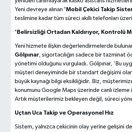
yeniden tanımlayarak kasko asistans hizmetlerin
Yeni devreye alınan
'Mobil Çekici Takip Siste
teslimine kadar tüm süreci akıllı telefonları üze
'Belirsizliği Ortadan Kaldırıyor, Kontrolü 
Yeni hizmete ilişkin değerlendirmelerde bulun
Gölpınar
, sigortacılığın sadece bir tazminat 
yönetimi olduğunu vurguladı. Gölpınar, 'Bu uygu
müşteri deneyiminde bir standart değişimi ola
büyük kaynağı bilgi eksikliğidir. Biz, müşterimize
konumunu Google Maps üzerinde canlı izleme imk
Artık müşterilerimiz bekleyen değil, süreci yö
Uçtan Uca Takip ve Operasyonel Hız
Sistem, yalnızca çekicinin olay yerine gelişini d