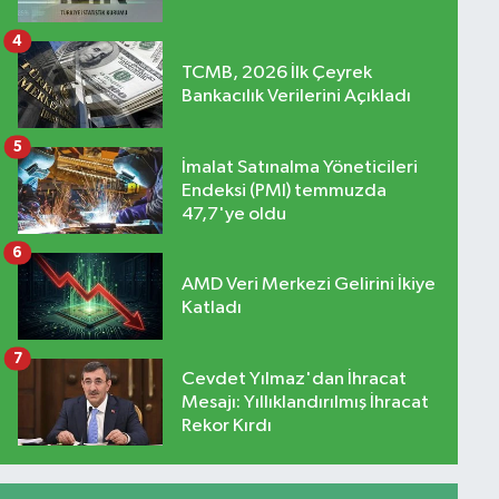
4
TCMB, 2026 İlk Çeyrek
Bankacılık Verilerini Açıkladı
5
İmalat Satınalma Yöneticileri
Endeksi (PMI) temmuzda
47,7'ye oldu
6
AMD Veri Merkezi Gelirini İkiye
Katladı
7
Cevdet Yılmaz'dan İhracat
Mesajı: Yıllıklandırılmış İhracat
Rekor Kırdı