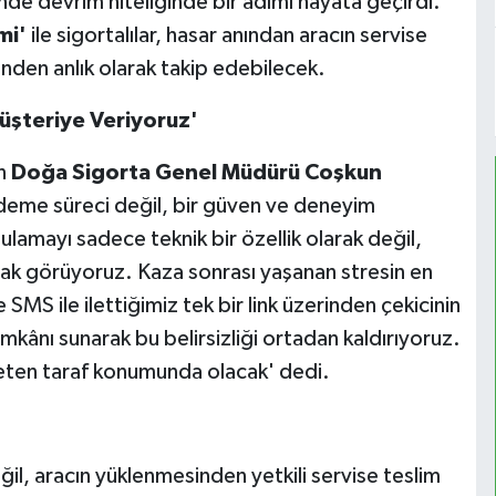
de devrim niteliğinde bir adımı hayata geçirdi.
mi'
ile sigortalılar, hasar anından aracın servise
rinden anlık olarak takip edebilecek.
Müşteriye Veriyoruz'
an
Doğa Sigorta Genel Müdürü Coşkun
ödeme süreci değil, bir güven ve deneyim
lamayı sadece teknik bir özellik olarak değil,
rak görüyoruz. Kaza sonrası yaşanan stresin en
 SMS ile ilettiğimiz tek bir link üzerinden çekicinin
ânı sunarak bu belirsizliği ortadan kaldırıyoruz.
neten taraf konumunda olacak' dedi.
eğil, aracın yüklenmesinden yetkili servise teslim