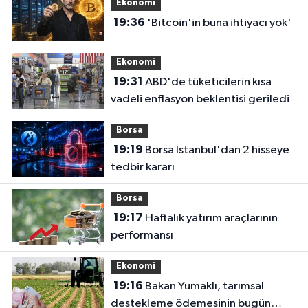
Ekonomi
19:36
'Bitcoin'in buna ihtiyacı yok'
Ekonomi
19:31
ABD'de tüketicilerin kısa
vadeli enflasyon beklentisi geriledi
Borsa
19:19
Borsa İstanbul'dan 2 hisseye
tedbir kararı
Borsa
19:17
Haftalık yatırım araçlarının
performansı
Ekonomi
19:16
Bakan Yumaklı, tarımsal
destekleme ödemesinin bugün