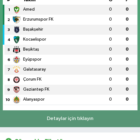
Amed
0
0
1
Erzurumspor FK
0
0
2
Başakşehir
0
0
3
Kocaelispor
0
0
4
Beşiktaş
0
0
5
Eyüpspor
0
0
6
Galatasaray
0
0
7
Çorum FK
0
0
8
Gaziantep FK
0
0
9
Alanyaspor
0
0
10
Detaylar için tıklayın