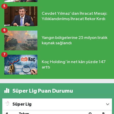
5
Cevdet Yılmaz'dan İhracat Mesajı:
Yıllıklandırılmış İhracat Rekor Kırdı
6
Yangın bölgelerine 25 milyon liralık
kaynak sağlandı
7
Koç Holding'in net kârı yüzde 147
arttı
Süper Lig Puan Durumu
Süper Lig
#
Takım
O
P