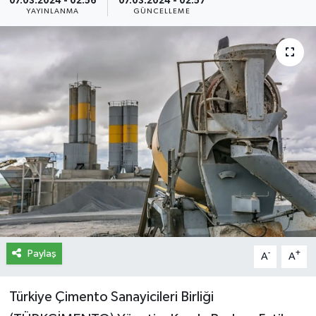
07.03.2024 - 02:56
07.03.2024 - 02:57
YAYINLANMA
GÜNCELLEME
İletişim
Künye
Yasal Uyarı
Paylaş
-
+
A
A
Türkiye Çimento Sanayicileri Birliği