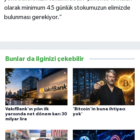
olarak minimum 45 günlük stokumuzun elimizde
bulunması gerekiyor.”
Bunlar da ilginizi çekebilir
VakıfBank'ın yılın ilk
'Bitcoin'in buna ihtiyacı
yarısında net dönem karı 30
yok'
milyar lira