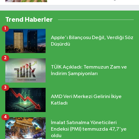
yapılacağını bildirdi
Trend Haberler
1
Apple'ı Bilançosu Değil, Verdiği Söz
Düşürdü
2
TÜİK Açıkladı: Temmuzun Zam ve
İndirim Şampiyonları
3
AMD Veri Merkezi Gelirini İkiye
Katladı
4
İmalat Satınalma Yöneticileri
Endeksi (PMI) temmuzda 47,7'ye
oldu