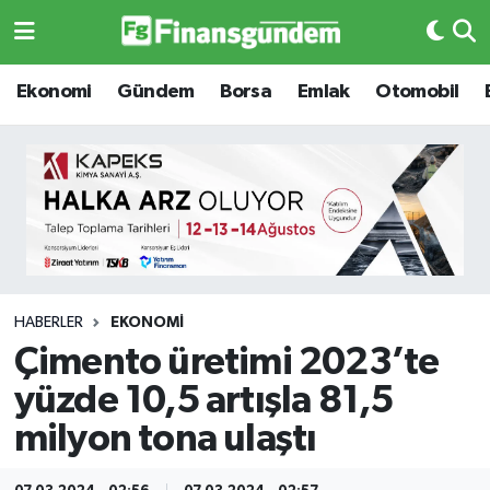
Ekonomi
Ekonomi
Ekonomi
Gündem
Borsa
Emlak
Otomobil
Gündem
Gündem
Borsa
Borsa
Emlak
Emlak
Emtia
Otomobil
HABERLER
EKONOMI
Çimento üretimi 2023’te
Otomobil
Emtia
yüzde 10,5 artışla 81,5
Gizlilik Sözleşmesi
BITCOIN
milyon tona ulaştı
Hakkımızda
Yapay Zeka