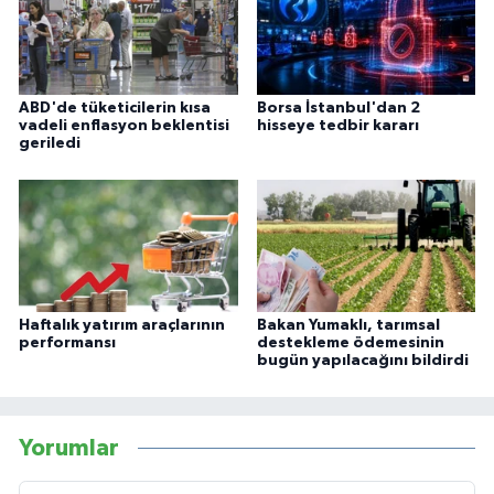
ABD'de tüketicilerin kısa
Borsa İstanbul'dan 2
vadeli enflasyon beklentisi
hisseye tedbir kararı
geriledi
Haftalık yatırım araçlarının
Bakan Yumaklı, tarımsal
performansı
destekleme ödemesinin
bugün yapılacağını bildirdi
Yorumlar